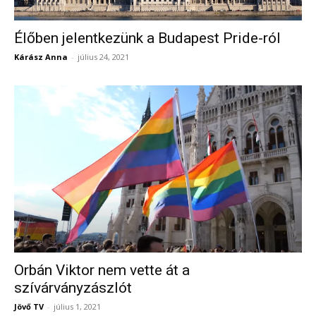
Élőben jelentkezünk a Budapest Pride-ról
Kárász Anna
-
július 24, 2021
Orbán Viktor nem vette át a
szívárványzászlót
Jövő TV
-
július 1, 2021