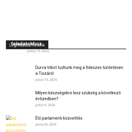
Szalagfűrész pontos és egyenletes darabolási
feladatokhoz
Legfrissebb híreink
Jövő TV
-
július 15, 2026
Durva titkot tudtunk meg a fideszes tüntetésen
a Tiszáról
július 15, 2026
Milyen készségekre lesz szükség a következő
évtizedben?
július 9, 2026
Élő parlamenti közvetítés
június 8, 2026