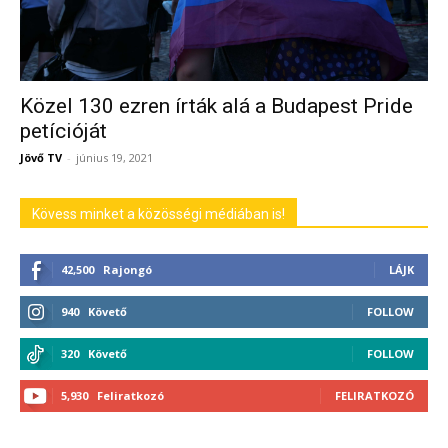
Közel 130 ezren írták alá a Budapest Pride
petícióját
Jövő TV
-
június 19, 2021
Kövess minket a közösségi médiában is!
42,500
Rajongó
LÁJK
940
Követő
FOLLOW
320
Követő
FOLLOW
5,930
Feliratkozó
FELIRATKOZÓ