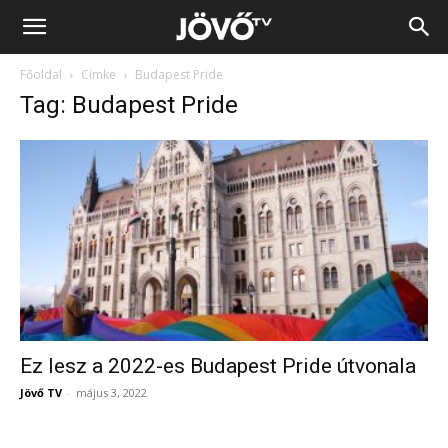
Jövő
Főoldal
Címke
Budapest Pride
TV
Tag: Budapest Pride
Ez lesz a 2022-es Budapest Pride útvonala
Jövő TV
-
május 3, 2022