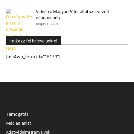
Videón a Magyar Péter által szervezett
népünnepély
május 11, 2026
Iratkozz fel hírlevelünkre!
[mc4wp_form id="15179"]
Támogatás
Médiaajánlat
Adatvédelmi irányelvek