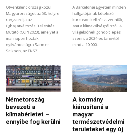
Ötvenkilenc ország közül
A Barcelonai Egyetem minden
Magyarországot az 50. helyre
hallgatójának kötelező
rangsorolja az
kurzuson kell részt venniük,
Éghajlatváltozási Teljesítési
ami a klímaválságról szól. A
Mutató (CCPI 2023), amelyet a
világelsőnek gondolt lépés
mai napon hoztak
szerint a 2024-es tanévtől
nyilvánosságra Sarm es-
mind a 10 000...
Sejkben, az ENSZ...
Németország
A kormány
bevezeti a
kiárusítaná a
kílmabérletet –
magyar
ennyibe fog kerülni
természetvédelmi
területeket egy új