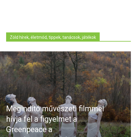
Zöld hírek, életmód, tippek, tanácsok, játékok
Megindító művészeti filmmel
hívja fel a figyelmet a
Greenpeace a