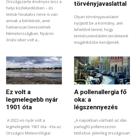
Országszerte érvényes lesz a
törvényjavaslattal
helyi közlekedésben – és
immár hivatalos neve is van
Olyan törvényjavaslatot
annak a bérletnek, amit
nyújtott be a kormány, ami
hamarosan bevezetnek
lehetővé tenné, hogy
Németországban. Nyáron
természetvédelmi területeink
óriási siker volt a...
magánkézbe kerüljenek.
Ez volt a
A pollenallergia fő
legmelegebb nyár
oka: a
1901 óta
légszennyezés
A 2022-es nyár volt a
„A napokban várható az idei
legmelegebb 1901 óta - írta az
parlagfű pollenszezon
Országos Meteorológiai
tetőzése. Jelenleg országosan