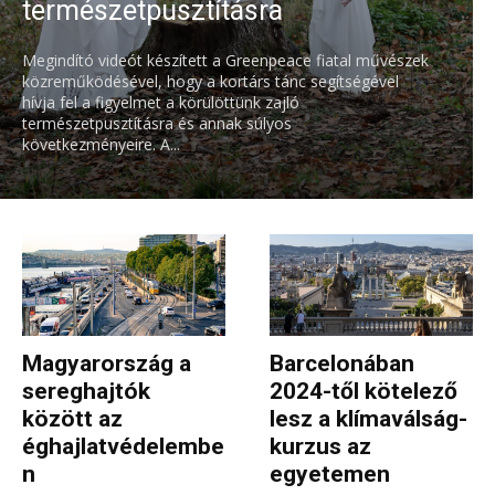
természetpusztításra
Megindító videót készített a Greenpeace fiatal művészek
közreműködésével, hogy a kortárs tánc segítségével
hívja fel a figyelmet a körülöttünk zajló
természetpusztításra és annak súlyos
következményeire. A...
Magyarország a
Barcelonában
sereghajtók
2024-től kötelező
között az
lesz a klímaválság-
éghajlatvédelembe
kurzus az
n
egyetemen