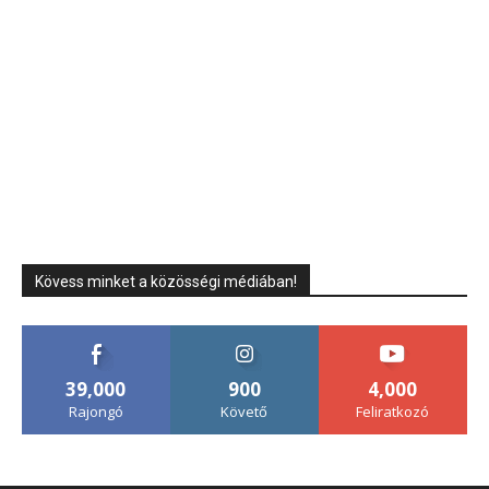
Kövess minket a közösségi médiában!
39,000
900
4,000
Rajongó
Követő
Feliratkozó