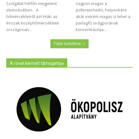
Szolgálat hétfőn megjelent
nagyon magas a
elemzésében. A
pollenterhelés, helyenként
hőmérsékletről azt írták: az
akár extrém magas is lehet a
évszak középhőmérséklete
parlagfű virágporának
országosan...
koncentrációja....
Több betöltése
A rovat kiemelt támogatója