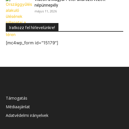
népünnepély
május 11, 2026
Iratkozz fel hírlevelünkre!
[mc4wp_form id="15179"]
Támogatás
Médiaajánlat
Adatvédelmi irányelvek