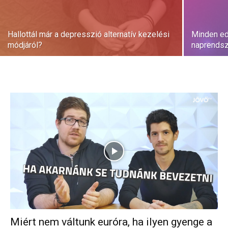
Hallottál már a depresszió alternatív kezelési
Minden ed
módjáról?
naprendsz
Miért nem váltunk euróra, ha ilyen gyenge a