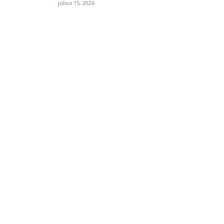
Pitz Dániel
-
július 15, 2026