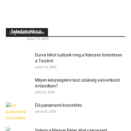
Szalagfűrész pontos és egyenletes darabolási
feladatokhoz
Legfrissebb híreink
Jövő TV
-
július 15, 2026
Durva titkot tudtunk meg a fideszes tüntetésen
a Tiszáról
július 15, 2026
Milyen készségekre lesz szükség a következő
évtizedben?
július 9, 2026
Élő parlamenti közvetítés
június 8, 2026
Videón a Magyar Péter által szervezett