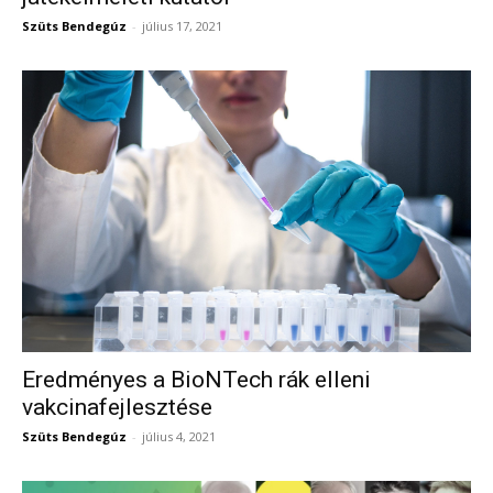
Szüts Bendegúz
-
július 17, 2021
Eredményes a BioNTech rák elleni
vakcinafejlesztése
Szüts Bendegúz
-
július 4, 2021