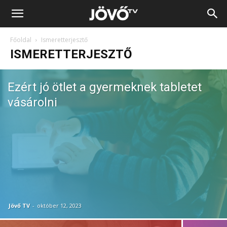
Jövő
Főoldal
Ismeretterjesztő
TV
ISMERETTERJESZTŐ
Ezért jó ötlet a gyermeknek tabletet
vásárolni
Jövő TV
-
október 12, 2023