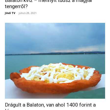
Balaton kvíz – mennyit tudsz a magyar
tengerről?
Jövő TV
-
július 28, 2021
Drágult a Balaton, van ahol 1400 forint a