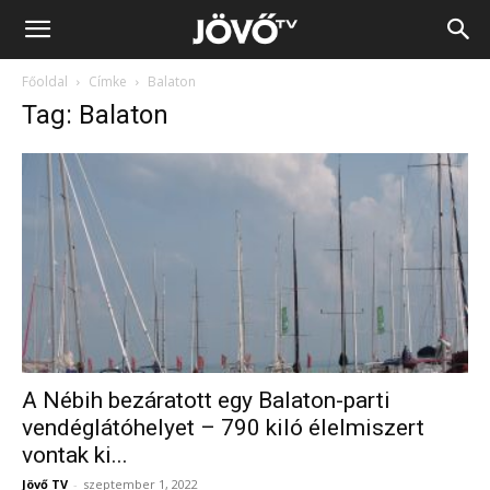
Jövő
Főoldal
Címke
Balaton
TV
Tag: Balaton
A Nébih bezáratott egy Balaton-parti
vendéglátóhelyet – 790 kiló élelmiszert
vontak ki...
Jövő TV
-
szeptember 1, 2022