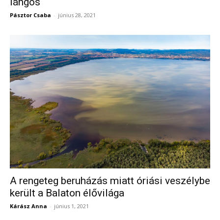
lángos
Pásztor Csaba
-
június 28, 2021
A rengeteg beruházás miatt óriási veszélybe
került a Balaton élővilága
Kárász Anna
-
június 1, 2021