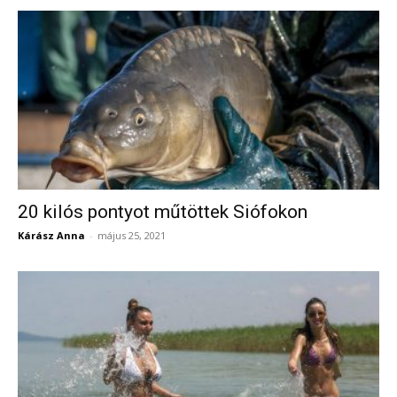
20 kilós pontyot műtöttek Siófokon
Kárász Anna
-
május 25, 2021