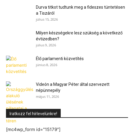
Durva titkot tudtunk meg a fideszes tüntetésen
a Tiszáról
július 15, 2026
Milyen készségekre lesz szükség a következő
évtizedben?
július 9, 2026
Élő parlamenti közvetítés
június 8, 2026
Videón a Magyar Péter által szervezett
népünnepély
május 11, 2026
Iratkozz fel hírlevelünkre!
[mc4wp_form id="15179"]