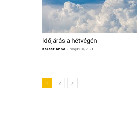
Időjárás a hétvégén
Kárász Anna
-
május 28, 2021
1
2