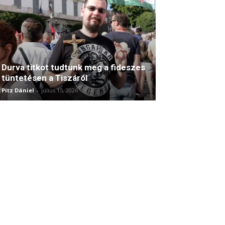
Durva titkot tudtunk meg a fideszes
tüntetésen a Tiszáról
Pitz Dániel
-
július 15, 2026