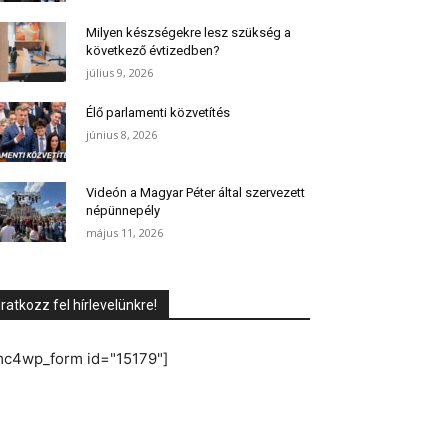
Milyen készségekre lesz szükség a
következő évtizedben?
július 9, 2026
Élő parlamenti közvetítés
június 8, 2026
Videón a Magyar Péter által szervezett
népünnepély
május 11, 2026
Iratkozz fel hírlevelünkre!
mc4wp_form id="15179"]