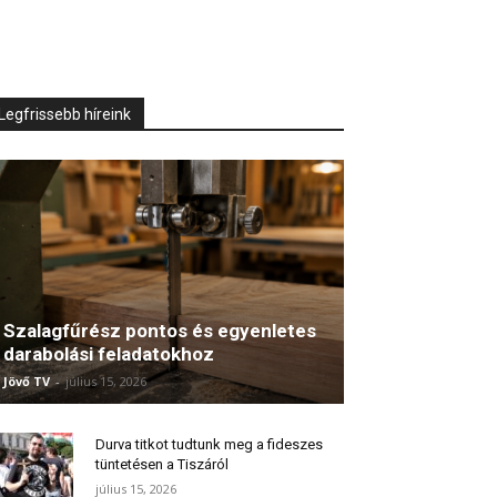
Legfrissebb híreink
Szalagfűrész pontos és egyenletes
darabolási feladatokhoz
Jövő TV
-
július 15, 2026
Durva titkot tudtunk meg a fideszes
tüntetésen a Tiszáról
július 15, 2026