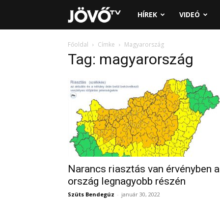
Jövő
HÍREK
VIDEÓ
TV
Főoldal
Címke
Magyarország
Tag: magyarország
Narancs riasztás van érvényben 
ország legnagyobb részén
Szüts Bendegúz
-
január 30, 2022