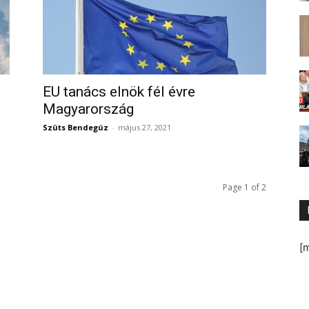
EU tanács elnök fél évre
Magyarország
Szüts Bendegúz
-
május 27, 2021
Page 1 of 2
[