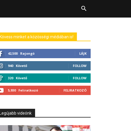
Kövess minket a közösségi médiában is!
42,500
Rajongó
LÁJK
940
Követő
FOLLOW
320
Követő
FOLLOW
5,930
Feliratkozó
FELIRATKOZÓ
Legújabb videónk