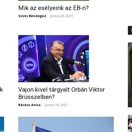
Mik az esélyeink az EB-n?
Szüts Bendegúz
-
június 20, 2021
ok
Vajon kivel tárgyalt Orbán Viktor
Brüsszelben?
Kárász Anna
-
június 14, 2021