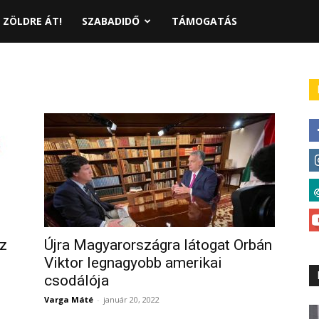
ZÖLDRE ÁT!
SZABADIDŐ
TÁMOGATÁS
az
Újra Magyarországra látogat Orbán
Viktor legnagyobb amerikai
csodálója
Varga Máté
-
január 20, 2022