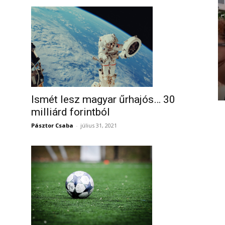
Ismét lesz magyar űrhajós… 30
milliárd forintból
Pásztor Csaba
-
július 31, 2021