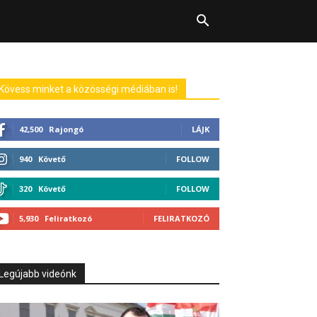
Kövess minket a közösségi médiában is!
42,500
Rajongó
LÁJK
940
Követő
FOLLOW
320
Követő
FOLLOW
5,930
Feliratkozó
FELIRATKOZÓ
Legújabb videónk