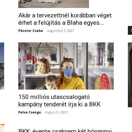
Akár a tervezettnél korábban véget
érhet a felújítás a Blaha egyes...
Pásztor Csaba
-
augusztus 7, 2021
150 milliós utascsalogató
kampány tenderét írja ki a BKK
Pelva Csenge
-
május 21, 2021
BKK: évente csaknem két hónapnyi