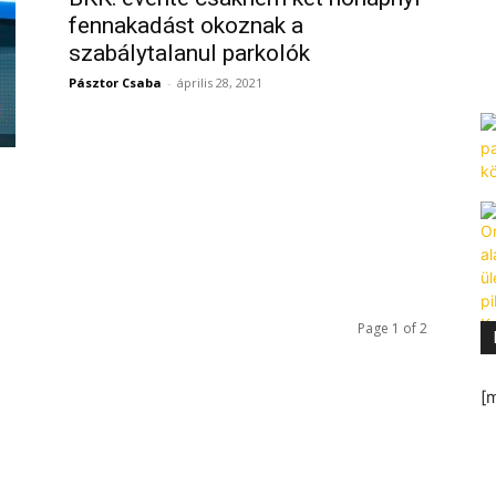
fennakadást okoznak a
szabálytalanul parkolók
Pásztor Csaba
-
április 28, 2021
Page 1 of 2
[