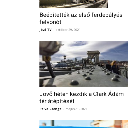
Beépítették az első ferdepályás
felvonót
Jövő TV
-
október 29, 2021
Jövő héten kezdik a Clark Ádám
tér átépítését
Pelva Csenge
-
május 21, 2021