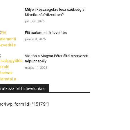
Milyen készségekre lesz szükség a
következő évtizedben?
július 9, 2026
Élő parlamenti közvetítés
június 8, 2026
Videón a Magyar Péter által szervezett
népünnepély
május 11, 2026
Iratkozz fel hírlevelünkre!
mc4wp_form id="15179"]