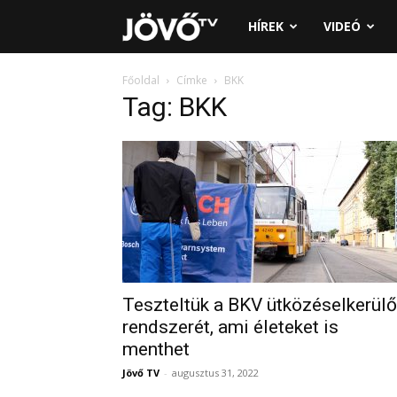
Jövő
HÍREK
VIDEÓ
TV
Főoldal
Címke
BKK
Tag: BKK
Teszteltük a BKV ütközéselkerülő
rendszerét, ami életeket is
menthet
Jövő TV
-
augusztus 31, 2022