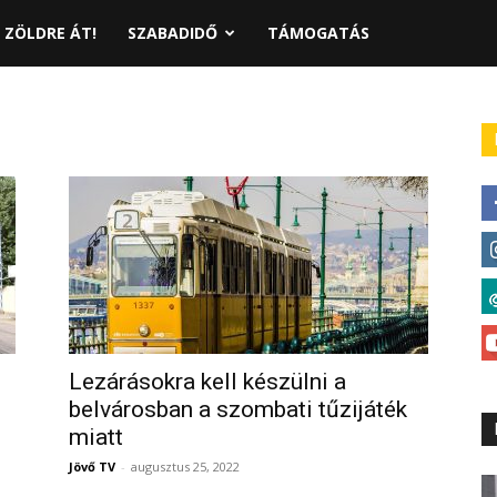
ZÖLDRE ÁT!
SZABADIDŐ
TÁMOGATÁS
Lezárásokra kell készülni a
belvárosban a szombati tűzijáték
miatt
Jövő TV
-
augusztus 25, 2022