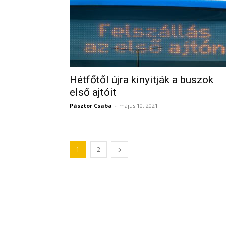
Hétfőtől újra kinyitják a buszok
első ajtóit
Pásztor Csaba
-
május 10, 2021
1
2