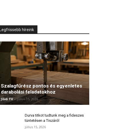
Legfrissebb híreink
Szalagfűrész pontos és egyenletes
darabolási feladatokhoz
Jövő TV
-
július 15, 2026
Durva titkot tudtunk meg a fideszes
tüntetésen a Tiszáról
július 15, 2026