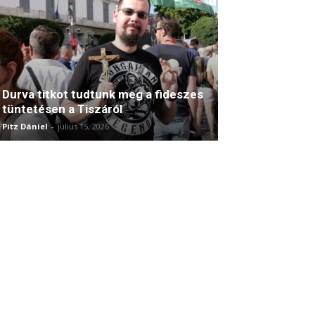
Durva titkot tudtunk meg a fideszes
tüntetésen a Tiszáról
Pitz Dániel
-
július 15, 2026