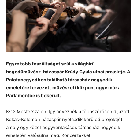
Egyre több feszültséget szül a világhírű
hegedűművész-házaspár Krúdy Gyula utcai projektje. A
Palotanegyedben található társasház negyedik
emeletére tervezett
művészeti központ ügye már a
Parlamentbe is bekerült.
K-12 Mesterszalon. Így neveznék a többszörösen díjazott
Kokas-Kelemen házaspár nyolcadik kerületi projektjét,
amely egy közel negyvenlakásos társasház negyedik
emeletén valósulna meg. Koncertekkel,