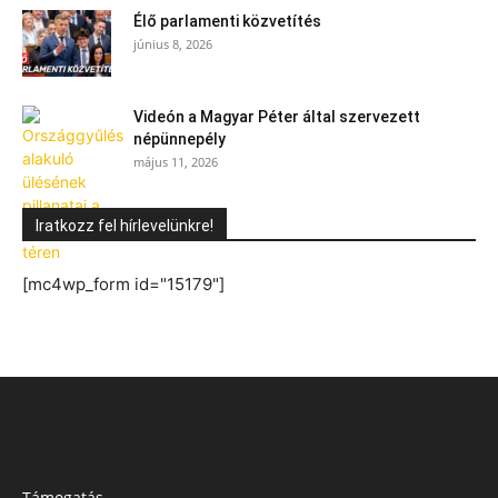
Élő parlamenti közvetítés
június 8, 2026
Videón a Magyar Péter által szervezett
népünnepély
május 11, 2026
Iratkozz fel hírlevelünkre!
[mc4wp_form id="15179"]
Támogatás