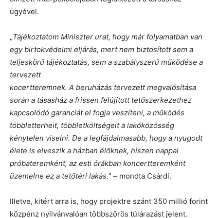
ügyével.
„
Tájékoztatom Miniszter urat, hogy már folyamatban van
egy birtokvédelmi eljárás, mert nem biztosított sem a
teljeskörű tájékoztatás, sem a szabályszerű működése a
tervezett
kocertteremnek. A beruházás tervezett megvalósítása
során a tásasház a frissen felújított tetőszerkezethez
kapcsolódó garanciát el fogja veszíteni, a működés
többletterheit, többletköltségeit a lakóközösség
kénytelen viselni. De a legfájdalmasabb, hogy a nyugodt
élete is elveszik a házban élőknek, hiszen nappal
próbateremként, az esti órákban koncertteremként
üzemelne ez a tetőtéri lakás.
” – mondta Csárdi.
Illetve, kitért arra is, hogy projektre szánt 350 millió forint
közpénz nyilvánvalóan többszörös túlárazást jelent.