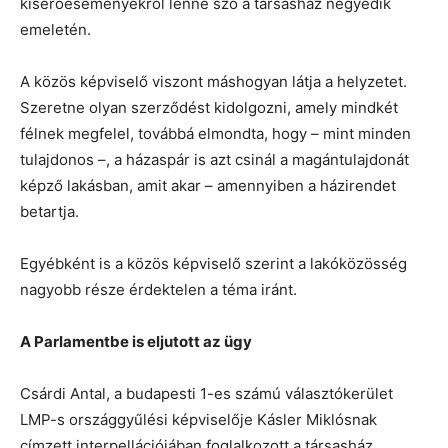
kísérőeseményekről lenne szó a társasház negyedik
emeletén.
A közös képviselő viszont máshogyan látja a helyzetet.
Szeretne olyan szerződést kidolgozni, amely mindkét
félnek megfelel, továbbá elmondta, hogy – mint minden
tulajdonos –, a házaspár is azt csinál a magántulajdonát
képző lakásban, amit akar – amennyiben a házirendet
betartja.
Egyébként is a közös képviselő szerint a lakóközösség
nagyobb része érdektelen a téma iránt.
A Parlamentbe is eljutott az ügy
Csárdi Antal, a budapesti 1-es számú választókerület
LMP-s országgyűlési képviselője Kásler Miklósnak
címzett interpellációjában foglalkozott a társasház