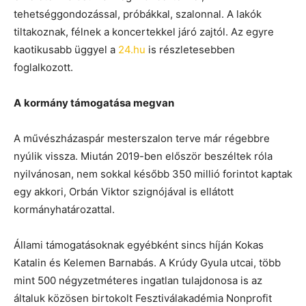
tehetséggondozással, próbákkal, szalonnal. A lakók
tiltakoznak, félnek a koncertekkel járó zajtól. Az egyre
kaotikusabb üggyel a
24.hu
is részletesebben
foglalkozott.
A
kormány támogatása megvan
A művészházaspár mesterszalon terve már régebbre
nyúlik vissza. Miután 2019-ben először beszéltek róla
nyilvánosan, nem sokkal később 350 millió forintot kaptak
egy akkori, Orbán Viktor szignójával is ellátott
kormányhatározattal.
Állami támogatásoknak egyébként sincs híján Kokas
Katalin és Kelemen Barnabás. A Krúdy Gyula utcai, több
mint 500 négyzetméteres ingatlan tulajdonosa is az
általuk közösen birtokolt Fesztiválakadémia Nonprofit