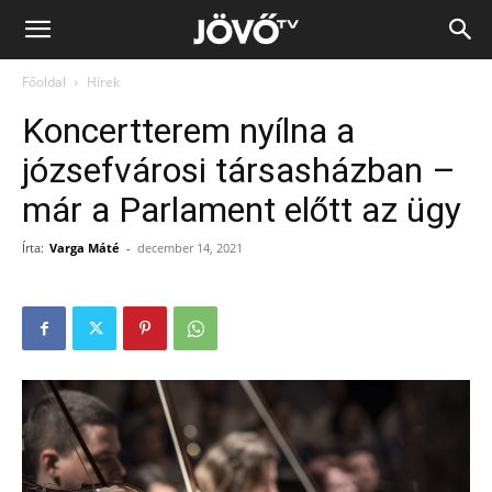
Jövő
Főoldal
Hírek
TV
Koncertterem nyílna a
józsefvárosi társasházban –
már a Parlament előtt az ügy
Írta:
Varga Máté
-
december 14, 2021