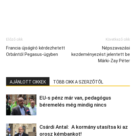
Előző cikk
Következő cikk
Francia újságíró kérdezhetett
Népszavazási
Orbántól Pegasus-ügyben
kezdeményezést jelentett be
Márki-Zay Péter
AJÁNLOTT CIKKEK
TÖBB CIKK A SZERZŐTŐL
EU-s pénz már van, pedagógus
béremelés még mindig nincs
Csárdi Antal: A kormány utasítsa ki az
orosz kémbankot!