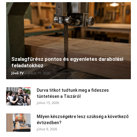
Szalagfűrész pontos és egyenletes darabolási
feladatokhoz
Jövő TV
-
július 15, 2026
Durva titkot tudtunk meg a fideszes
tüntetésen a Tiszáról
július 15, 2026
Milyen készségekre lesz szükség a következő
évtizedben?
július 9, 2026