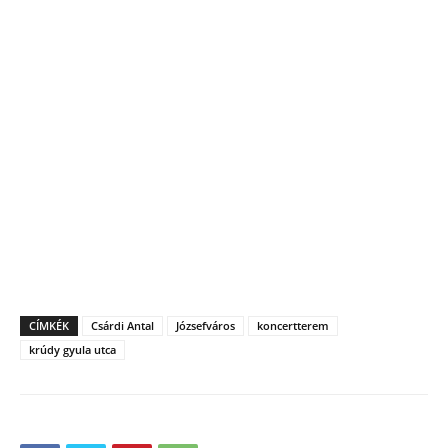
CÍMKÉK
Csárdi Antal
Józsefváros
koncertterem
krúdy gyula utca