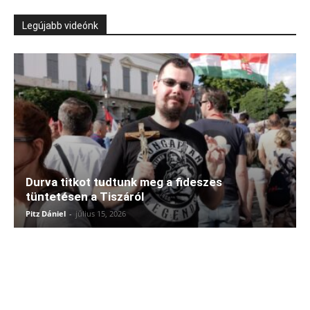
Legújabb videónk
Durva titkot tudtunk meg a fideszes
tüntetésen a Tiszáról
Pitz Dániel
-
július 15, 2026