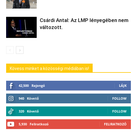
Csárdi Antal: Az LMP lényegében nem
változott.
Kövess minket a közösségi médiában is!
42,500
Rajongó
LÁJK
940
Követő
FOLLOW
320
Követő
FOLLOW
5,930
Feliratkozó
FELIRATKOZÓ