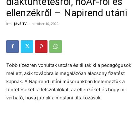
diáktüntetésről, noÁr-ról és
ellenzékről – Napirend utáni
Írta:
Jövő TV
-
október 10, 2022
Több tízezren vonultak utcára és álltak ki a pedagógusok
mellett, akik továbbra is megalázóan alacsony fizetést
kapnak. A Napirend utáni műsorunkban kielemeztük a
tüntetéseket, a felszólalókat, az ellenzéket és hogy mi
várható, hová jutnak a mostani tiltakozások.