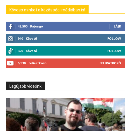
Kövess minket a közösségi médiában is!
42,500
Rajongó
LÁJK
940
Követő
FOLLOW
320
Követő
FOLLOW
5,930
Feliratkozó
FELIRATKOZÓ
Legújabb videónk