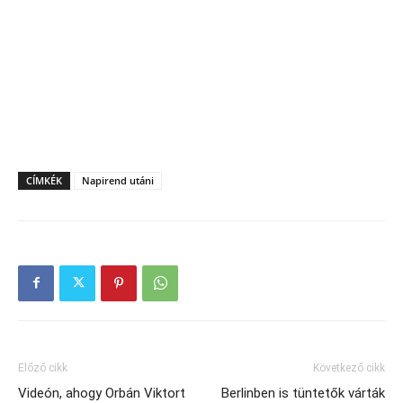
CÍMKÉK
Napirend utáni
Előző cikk
Következő cikk
Videón, ahogy Orbán Viktort
Berlinben is tüntetők várták