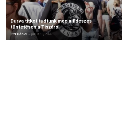
Durva titkot tudtunk meg a fideszes
tüntetésen a Tiszáról
Pitz Dániel
-
július 15, 2026