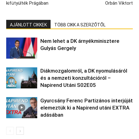
kifütyülték Prágában
Orbán Viktort
AJÁNLOTT CIKKEK
TÖBB CIKK A SZERZŐTŐL
Nem lehet a DK árnyékminisztere
Gulyás Gergely
Diákmozgalomról, a DK nyomulásáról
és a nemzeti konzultációról –
Napirend Utáni S02E05
Gyurcsány Ferenc Partizános interjúját
elemeztük ki a Napirend utáni EXTRA
adásában