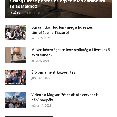
Szalagfűrész pontos és egyenletes darabolási
feladatokhoz
Jövő TV
-
július 15, 2026
Durva titkot tudtunk meg a fideszes
tüntetésen a Tiszáról
július 15, 2026
Milyen készségekre lesz szükség a következő
évtizedben?
július 9, 2026
Élő parlamenti közvetítés
június 8, 2026
Videón a Magyar Péter által szervezett
népünnepély
május 11, 2026