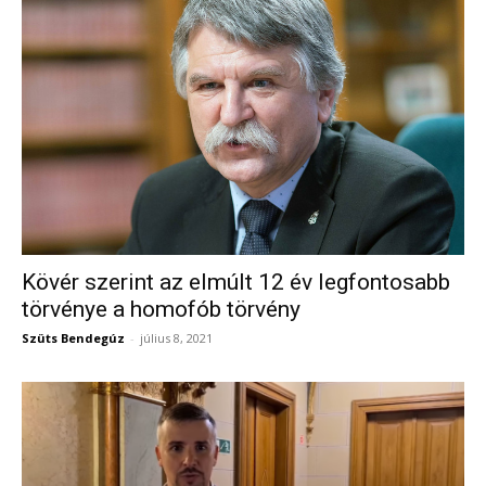
Kövér szerint az elmúlt 12 év legfontosabb
törvénye a homofób törvény
Szüts Bendegúz
-
július 8, 2021