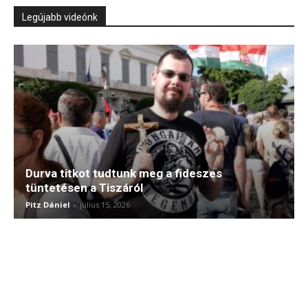
Legújabb videónk
Durva titkot tudtunk meg a fideszes
tüntetésen a Tiszáról
Pitz Dániel
-
július 15, 2026