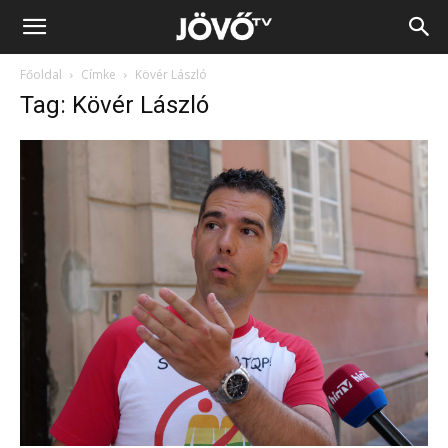
Jövő
Főoldal
Címke
Kövér László
TV
Tag: Kövér László