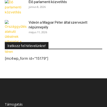
Élő parlamenti közvetítés
június 8, 2026
Videón a Magyar Péter által szervezett
népünnepély
május 11, 2026
Iratkozz fel hírlevelünkre!
[mc4wp_form id="15179"]
Támogatás