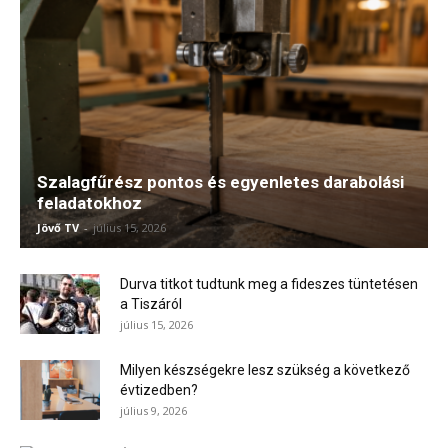
Szalagfűrész pontos és egyenletes darabolási
feladatokhoz
Jövő TV
-
július 15, 2026
Durva titkot tudtunk meg a fideszes tüntetésen
a Tiszáról
július 15, 2026
Milyen készségekre lesz szükség a következő
évtizedben?
július 9, 2026