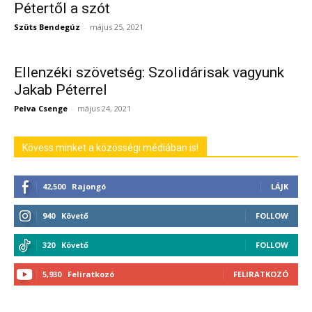
Pétertől a szót
Szüts Bendegúz
-
május 25, 2021
Ellenzéki szövetség: Szolidárisak vagyunk
Jakab Péterrel
Pelva Csenge
-
május 24, 2021
Kövess minket a közösségi médiában is!
42,500
Rajongó
LÁJK
940
Követő
FOLLOW
320
Követő
FOLLOW
5,930
Feliratkozó
FELIRATKOZÓ