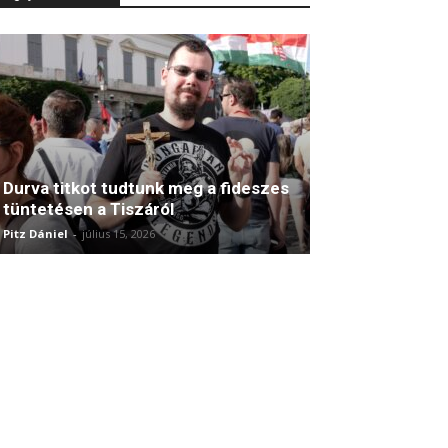
Durva titkot tudtunk meg a fideszes
tüntetésen a Tiszáról
Pitz Dániel
-
július 15, 2026