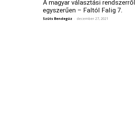
A magyar választási rendszerről
egyszerűen – Faltól Falig 7.
Szüts Bendegúz
-
december 27, 2021