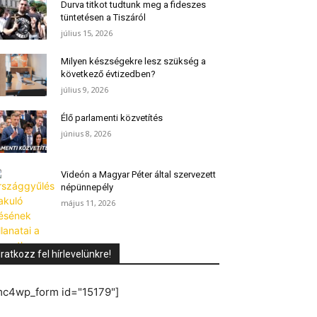
Durva titkot tudtunk meg a fideszes
tüntetésen a Tiszáról
július 15, 2026
Milyen készségekre lesz szükség a
következő évtizedben?
július 9, 2026
Élő parlamenti közvetítés
június 8, 2026
Videón a Magyar Péter által szervezett
népünnepély
május 11, 2026
Iratkozz fel hírlevelünkre!
mc4wp_form id="15179"]