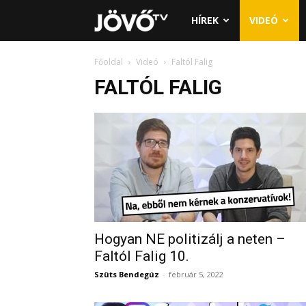
Jövő
HÍREK
VIDEÓ
TV
Főoldal
Videó
Faltól Falig
FALTÓL FALIG
Hogyan NE politizálj a neten –
Faltól Falig 10.
Szüts Bendegúz
-
február 5, 2022