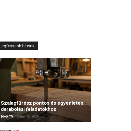
Legfrissebb híreink
Szalagfűrész pontos és egyenletes
darabolási feladatokhoz
Jövő TV
-
július 15, 2026