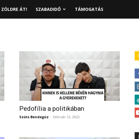
ZÖLDRE ÁT!
SZABADIDŐ
TÁMOGATÁS
Pedofília a politikában
Szüts Bendegúz
-
február 12, 2022