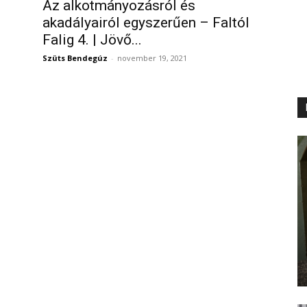
Az alkotmányozásról és
akadályairól egyszerűen – Faltól
Falig 4. | Jövő...
Szüts Bendegúz
-
november 19, 2021