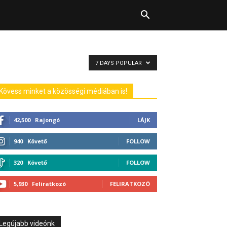
7 DAYS POPULAR
Kövess minket a közösségi médiában is!
42,500
Rajongó
LÁJK
940
Követő
FOLLOW
320
Követő
FOLLOW
5,930
Feliratkozó
FELIRATKOZÓ
Legújabb videónk