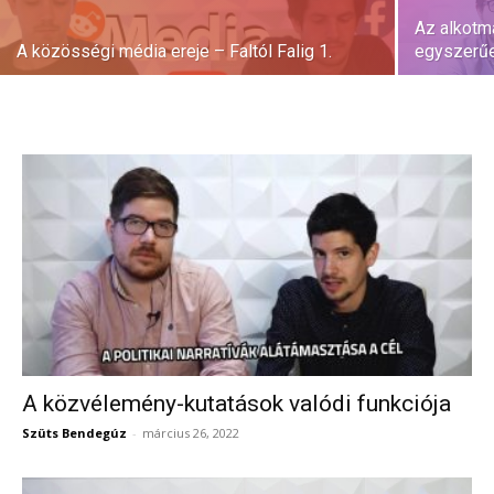
Az alkotm
A közösségi média ereje – Faltól Falig 1.
egyszerűen
A közvélemény-kutatások valódi funkciója
Szüts Bendegúz
-
március 26, 2022