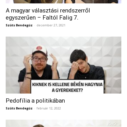
A magyar választási rendszerről
egyszerűen – Faltól Falig 7.
Szüts Bendegúz
-
december 27, 2021
Pedofília a politikában
Szüts Bendegúz
-
február 12, 2022