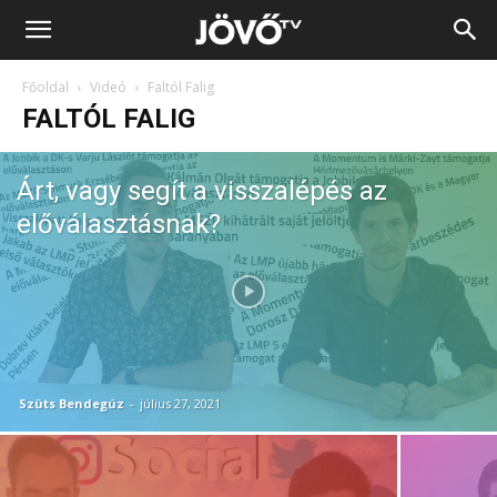
Jövő
Főoldal
Videó
Faltól Falig
TV
FALTÓL FALIG
Árt, vagy segít a visszalépés az
előválasztásnak?
Szüts Bendegúz
-
július 27, 2021