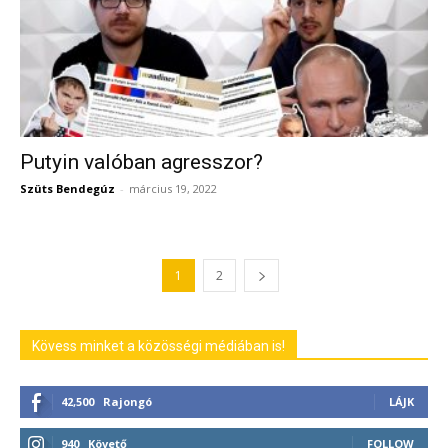
Putyin valóban agresszor?
Szüts Bendegúz
-
március 19, 2022
1
2
Kövess minket a közösségi médiában is!
42,500
Rajongó
LÁJK
940
Követő
FOLLOW