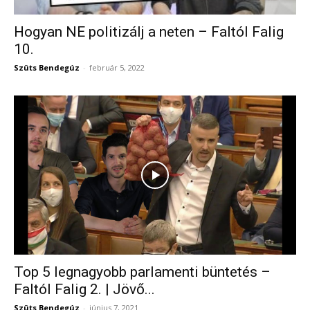
Hogyan NE politizálj a neten – Faltól Falig
10.
Szüts Bendegúz
-
február 5, 2022
Top 5 legnagyobb parlamenti büntetés –
Faltól Falig 2. | Jövő...
Szüts Bendegúz
-
június 7, 2021