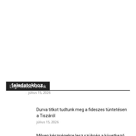
Szalagfűrész pontos és egyenletes darabolási
feladatokhoz
Legfrissebb híreink
Jövő TV
-
július 15, 2026
Durva titkot tudtunk meg a fideszes tüntetésen
a Tiszáról
július 15, 2026
Milyen készségekre lesz szükség a következő