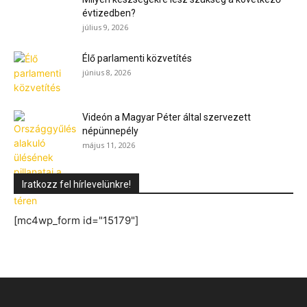
évtizedben?
július 9, 2026
Élő parlamenti közvetítés
június 8, 2026
Videón a Magyar Péter által szervezett
népünnepély
május 11, 2026
Iratkozz fel hírlevelünkre!
[mc4wp_form id="15179"]