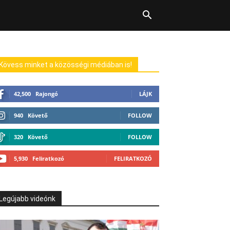
Kövess minket a közösségi médiában is!
42,500
Rajongó
LÁJK
940
Követő
FOLLOW
320
Követő
FOLLOW
5,930
Feliratkozó
FELIRATKOZÓ
Legújabb videónk