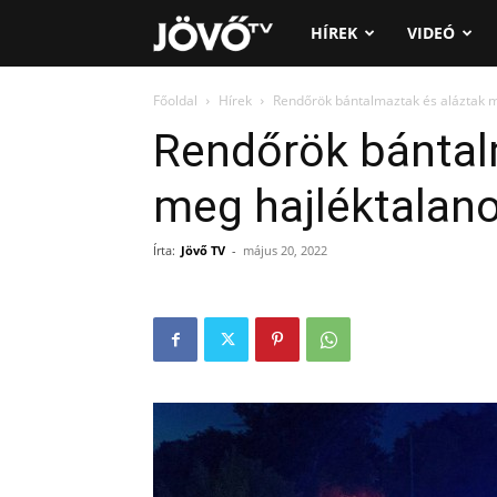
Jövő
HÍREK
VIDEÓ
TV
Főoldal
Hírek
Rendőrök bántalmaztak és aláztak 
Rendőrök bántal
meg hajléktalan
Írta:
Jövő TV
-
május 20, 2022