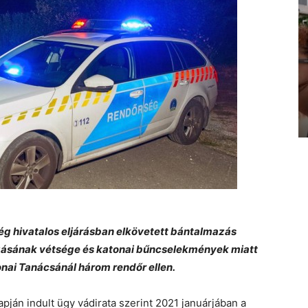
g hivatalos eljárásban elkövetett bántalmazás
ázásának vétsége és katonai bűncselekmények miatt
nai Tanácsánál három rendőr ellen.
pján indult ügy vádirata szerint 2021 januárjában a