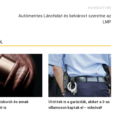
Következő cikk
Autómentes Lánchidat és belvárost szeretne az
LMP
ŐL
kiskorút és annak
Ütöttek is a garázdák, akiket a 3-as
t is
villamoson kaptak el – videóval!