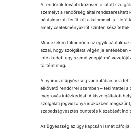
A rendőrök további közösen ellátott szolgála
személyt a rendőrség által rendszeresített 
bántalmazott férfit két alkalommal is – lefúj
amely cselekményükről szintén készítettek v
Mindezeken túlmenően az egyik bántalmazó 
azzal, hogy szolgálata végén jelentésében – 
intézkedett egy személygépjármű vezetőjév
történt meg.
A nyomozó ügyészség vádiratában arra tett 
elkövető rendőrrel szemben – tekintettel a 
megrovás intézkedést. A kiszolgáltatott he
szolgálati jogviszonya időközben megszűnt
szabadságvesztés büntetés kiszabását indí
Az ügyészség az ügy kapcsán ismét cáfolja a