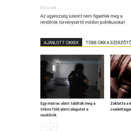
Előző cikk
Az ügyészség szerint nem figyeltek meg a
rendőrök törvénysértő módon politikusokat
AJÁNLOTT CIKKEK
TÖBB CIKK A SZERZŐT
Egy matrac alatt találták meg a
Zaklatta a 
titkos föld alatti alagutat a
családtagjai
rendőrök