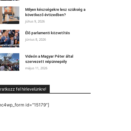
Milyen készségekre lesz szükség a
következő évtizedben?
július 9, 2026
Élő parlamenti közvetítés
június 8, 2026
Videón a Magyar Péter által
szervezett népünnepély
május 11, 2026
Iratkozz fel hírlevelünkre!
mc4wp_form id="15179"]