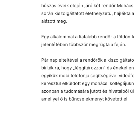
húszas éveik elején járó két rendőr Mohács 
során kiszolgáltatott élethelyzetű, hajlékta
alázott meg.
Egy alkalommal a fiatalabb rendőr a földön f
jelenlétében többször megrúgta a fején.
Pár nap elteltével a rendőrök a kiszolgáltat
bírták rá, hogy „léggitározzon” és énekeljen.
egyikük mobiltelefonja segítségével videófe
keresztül elküldött egy mohácsi kollégájukn
azonban a tudomására jutott és hivatalból 
amellyel ő is bűncselekményt követett el.