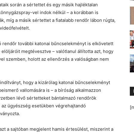
taik során a sértettet és egy másik hajléktalan
könnygázspray-vel indok nélkül – a korábban is
ták, míg a másik sértettet a fiatalabb rendőr lábon rúgta,
ideófelvételt.
rendőr további katonai bűncselekményt is elkövetett
elöljáróit megtévesztve – valótlanul állította azt, hogy
el szemben, holott az ellenőrzés a valóságban nem
indítványt, hogy a kizárólag katonai bűncselekményt
beismerő vallomására is – a bíróság alkalmazzon
lyzetben lévő sértetteket bántalmazó rendőrök
, az ügyészség esetükben végrehajtandó
[
tványozta.
zt a sajtóban megjelent hamis értesülést, miszerint a