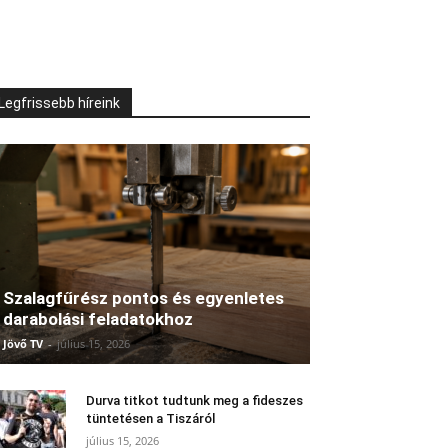
Legfrissebb híreink
Szalagfűrész pontos és egyenletes
darabolási feladatokhoz
Jövő TV
-
július 15, 2026
Durva titkot tudtunk meg a fideszes
tüntetésen a Tiszáról
július 15, 2026