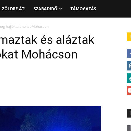
ZÖLDRE ÁT!
SZABADIDŐ
TÁMOGATÁS
meg hajléktalanokat Mohácson
maztak és aláztak
okat Mohácson