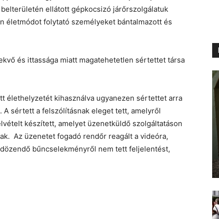
belterületén ellátott gépkocsizó járőrszolgálatuk
lan életmódot folytató személyeket bántalmazott és
ekvő és ittassága miatt magatehetetlen sértettet társa
ott élethelyzetét kihasználva ugyanezen sértettet arra
 A sértett a felszólításnak eleget tett, amelyről
lvételt készített, amelyet üzenetküldő szolgáltatáson
ak. Az üzenetet fogadó rendőr reagált a videóra,
üldözendő bűncselekményről nem tett feljelentést,