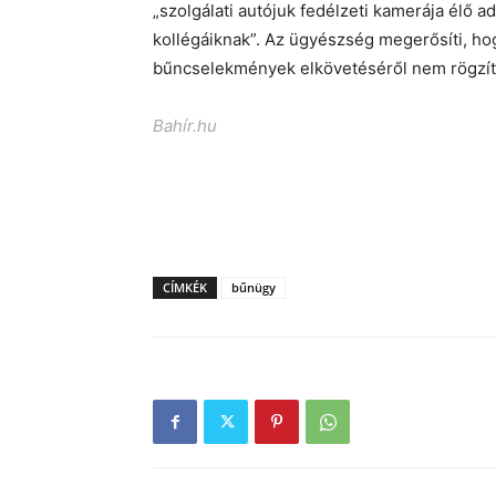
„szolgálati autójuk fedélzeti kamerája élő a
kollégáiknak”. Az ügyészség megerősíti, hog
bűncselekmények elkövetéséről nem rögzít
Bahír.hu
CÍMKÉK
bűnügy