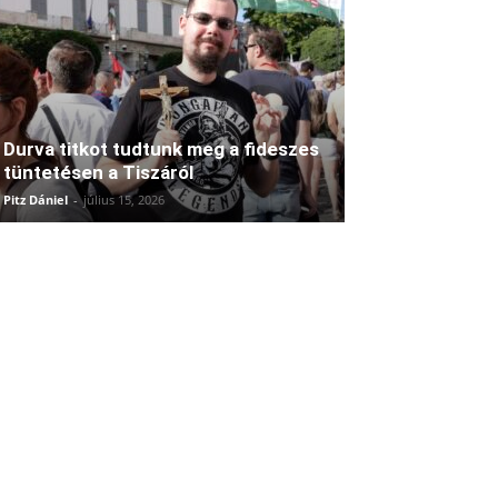
Durva titkot tudtunk meg a fideszes
tüntetésen a Tiszáról
Pitz Dániel
-
július 15, 2026