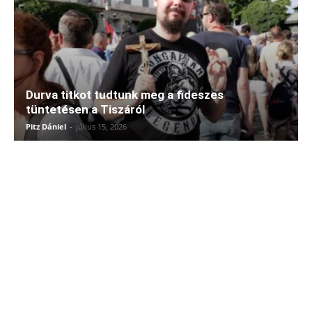
Durva titkot tudtunk meg a fideszes
tüntetésen a Tiszáról
Pitz Dániel
-
július 15, 2026