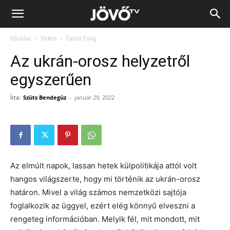
Jövő
Főoldal
Videó
Faltól Falig
TV
Az ukrán-orosz helyzetről
egyszerűen
Írta:
Szüts Bendegúz
-
január 29, 2022
Az elmúlt napok, lassan hetek külpolitikája attól volt
hangos világszerte, hogy mi történik az ukrán-orosz
határon. Mivel a világ számos nemzetközi sajtója
foglalkozik az üggyel, ezért elég könnyű elveszni a
rengeteg információban. Melyik fél, mit mondott, mit