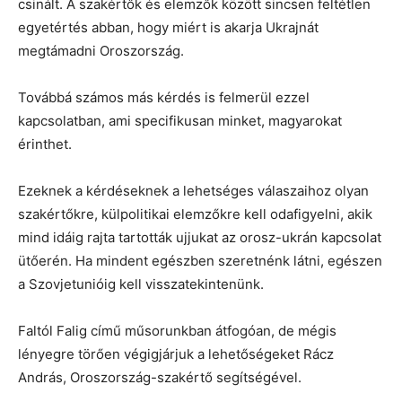
csinált. A szakértők és elemzők között sincsen feltétlen
egyetértés abban, hogy miért is akarja Ukrajnát
megtámadni Oroszország.
Továbbá számos más kérdés is felmerül ezzel
kapcsolatban, ami specifikusan minket, magyarokat
érinthet.
Ezeknek a kérdéseknek a lehetséges válaszaihoz olyan
szakértőkre, külpolitikai elemzőkre kell odafigyelni, akik
mind idáig rajta tartották ujjukat az orosz-ukrán kapcsolat
ütőerén. Ha mindent egészben szeretnénk látni, egészen
a Szovjetunióig kell visszatekintenünk.
Faltól Falig című műsorunkban átfogóan, de mégis
lényegre törően végigjárjuk a lehetőségeket Rácz
András, Oroszország-szakértő segítségével.