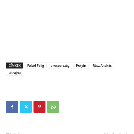
CÍMKÉK
Faltól Falig
oroszország
Putyin
Rácz András
ukrajna