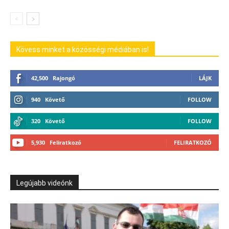
Kövess minket a közösségi médiában is!
42,500
Rajongó
LÁJK
940
Követő
FOLLOW
320
Követő
FOLLOW
5,930
Feliratkozó
FELIRATKOZÓ
Legújabb videónk