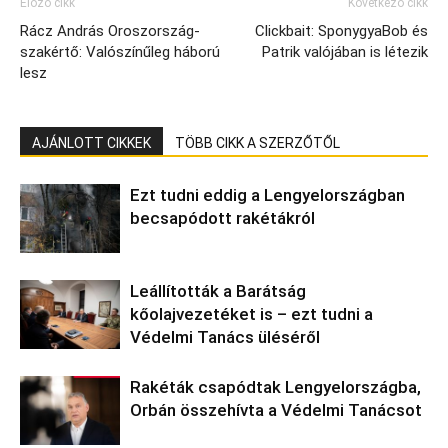
Előző cikk
Következő cikk
Rácz András Oroszország-
Clickbait: SponygyaBob és
szakértő: Valószínűleg háború
Patrik valójában is létezik
lesz
AJÁNLOTT CIKKEK
TÖBB CIKK A SZERZŐTŐL
Ezt tudni eddig a Lengyelországban
becsapódott rakétákról
Leállították a Barátság
kőolajvezetéket is – ezt tudni a
Védelmi Tanács üléséről
Rakéták csapódtak Lengyelországba,
Orbán összehívta a Védelmi Tanácsot