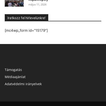
május 11, 2026
Iratkozz fel hírlevelünkre!
[mc4wp_form id="15179"]
Támogatás
Médiaajánlat
Adatvédelmi irányelvek