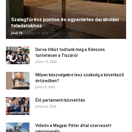
Szalagfűrész pontos és egyenletes darabolási
feladatokhoz
Jövő TV
-
július 15, 2026
Durva titkot tudtunk meg a fideszes
tüntetésen a Tiszáról
július 15, 2026
Milyen készségekre lesz szükség a következő
évtizedben?
július 9, 2026
Élő parlamenti közvetítés
június 8, 2026
Videón a Magyar Péter által szervezett
népünnepély