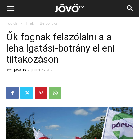
Jövő
Főoldal
Hírek
Belpolitika
TV
Ők fognak felszólalni a a
lehallgatási-botrány elleni
tiltakozáson
Írta:
Jövő TV
-
július 26, 2021