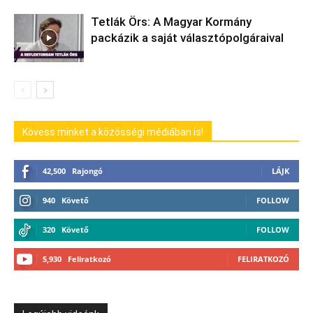
Tetlák Örs: A Magyar Kormány
packázik a saját választópolgáraival
Kövess minket a közösségi médiában is!
42,500
Rajongó
LÁJK
940
Követő
FOLLOW
320
Követő
FOLLOW
5,930
Feliratkozó
FELIRATKOZÓ