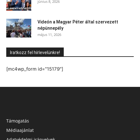
június 8, 2026
Videón a Magyar Péter által szervezett
népünnepély
május 11, 2026
Iratkozz fel hírlevelünkre!
[mc4wp_form id="15179"]
Támogatás
Médiaajánlat
Adatvédelmi irányelvek