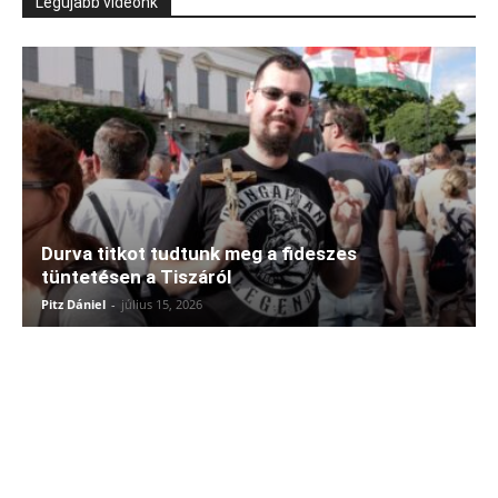
Legújabb videónk
Durva titkot tudtunk meg a fideszes
tüntetésen a Tiszáról
Pitz Dániel
-
július 15, 2026