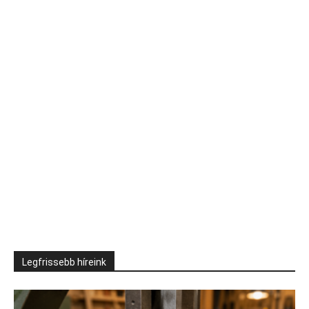
Legfrissebb híreink