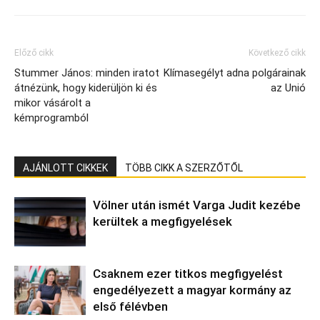
Előző cikk
Következő cikk
Stummer János: minden iratot
Klímasegélyt adna polgárainak
átnézünk, hogy kiderüljön ki és
az Unió
mikor vásárolt a
kémprogramból
AJÁNLOTT CIKKEK
TÖBB CIKK A SZERZŐTŐL
Völner után ismét Varga Judit kezébe
kerültek a megfigyelések
Csaknem ezer titkos megfigyelést
engedélyezett a magyar kormány az
első félévben