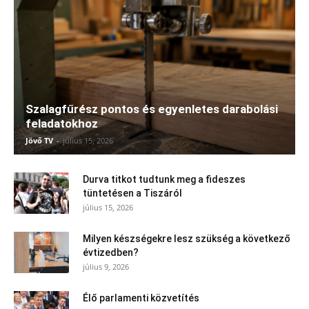
Szalagfűrész pontos és egyenletes darabolási
feladatokhoz
Jövő TV
-
július 15, 2026
Durva titkot tudtunk meg a fideszes
tüntetésen a Tiszáról
július 15, 2026
Milyen készségekre lesz szükség a következő
évtizedben?
július 9, 2026
Élő parlamenti közvetítés