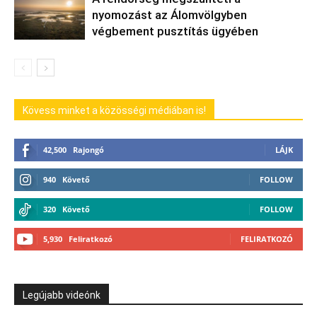
nyomozást az Álomvölgyben
végbement pusztítás ügyében
Kövess minket a közösségi médiában is!
42,500
Rajongó
LÁJK
940
Követő
FOLLOW
320
Követő
FOLLOW
5,930
Feliratkozó
FELIRATKOZÓ
Legújabb videónk