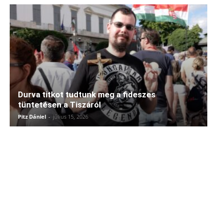
Durva titkot tudtunk meg a fideszes
tüntetésen a Tiszáról
Pitz Dániel
-
július 15, 2026