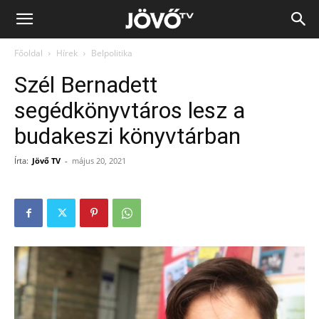
Jövő
Főoldal
Hírek
Belpolitika
TV
Szél Bernadett
segédkönyvtáros lesz a
budakeszi könyvtárban
Írta:
Jövő TV
-
május 20, 2021