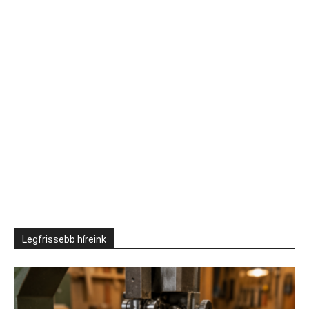
Legfrissebb híreink