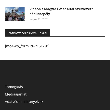
Videón a Magyar Péter által szervezett
népünnepély
május 11, 2026
Iratkozz fel hírlevelünkre!
[mc4wp_form id="15179"]
Támogatás
Médiaajánlat
Adatvédelmi irányelvek