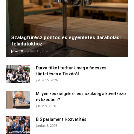
Szalagfűrész pontos és egyenletes darabolási
feladatokhoz
Jövő TV
-
július 15, 2026
Durva titkot tudtunk meg a fideszes
tüntetésen a Tiszáról
július 15, 2026
Milyen készségekre lesz szükség a következő
évtizedben?
július 9, 2026
Élő parlamenti közvetítés
június 8, 2026