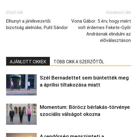
Előző cikk
Következő cikk
Elhunyt a játékvezetői
Vona Gábor: 5 érv, hogy miért
bizotság alelnöke, Puhl Sándor
volt érdemes Fekete-Győr
Andrásnak elindulni az
előválasztáson
AJÁNLOTT CIKKEK
TÖBB CIKK A SZERZŐTŐL
Szél Bernadettet sem büntették meg
a áprilisi tiltakozása miatt
Momentum: Böröcz bérlakás-törvénye
szociális válságot okozna
A rendőrség megszünteti a