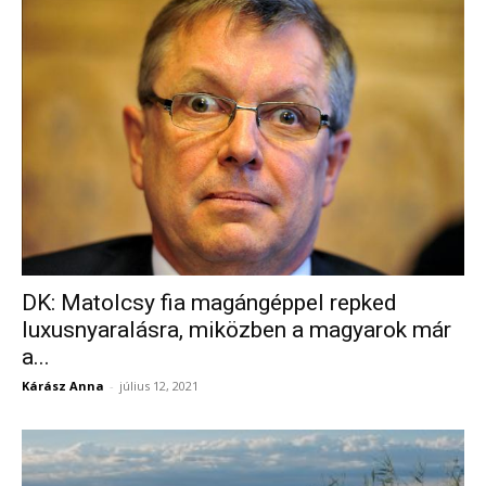
DK: Matolcsy fia magángéppel repked
luxusnyaralásra, miközben a magyarok már
a...
Kárász Anna
-
július 12, 2021