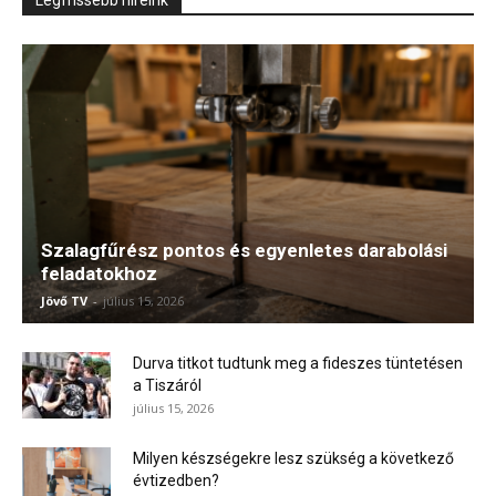
Legfrissebb híreink
Szalagfűrész pontos és egyenletes darabolási
feladatokhoz
Jövő TV
-
július 15, 2026
Durva titkot tudtunk meg a fideszes tüntetésen
a Tiszáról
július 15, 2026
Milyen készségekre lesz szükség a következő
évtizedben?