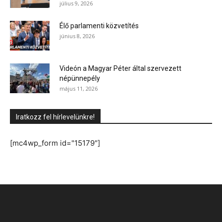
július 9, 2026
Élő parlamenti közvetítés
június 8, 2026
Videón a Magyar Péter által szervezett
népünnepély
május 11, 2026
Iratkozz fel hírlevelünkre!
[mc4wp_form id="15179"]