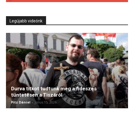
Legújabb videónk
Durva titkot tudtunk meg a fideszes
tüntetésen a Tiszáról
Pitz Dániel
-
július 15, 2026