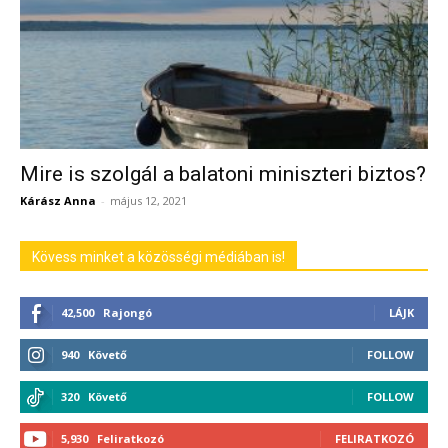
Mire is szolgál a balatoni miniszteri biztos?
Kárász Anna
-
május 12, 2021
Kövess minket a közösségi médiában is!
42,500
Rajongó
LÁJK
940
Követő
FOLLOW
320
Követő
FOLLOW
5,930
Feliratkozó
FELIRATKOZÓ