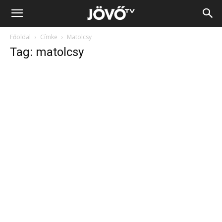
Jövő
Főoldal
Címke
Matolcsy
TV
Tag: matolcsy