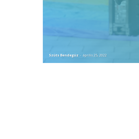
Szüts Bendegúz
-
április 25, 2022