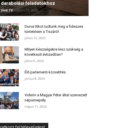
darabolási feladatokhoz
Jövő TV
-
július 15, 2026
Durva titkot tudtunk meg a fideszes
tüntetésen a Tiszáról
július 15, 2026
Milyen készségekre lesz szükség a
következő évtizedben?
július 9, 2026
Élő parlamenti közvetítés
június 8, 2026
Videón a Magyar Péter által szervezett
népünnepély
május 11, 2026
Iratkozz fel hírlevelünkre!