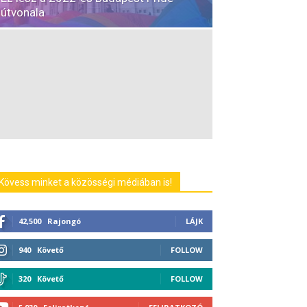
útvonala
Kövess minket a közösségi médiában is!
42,500
Rajongó
LÁJK
940
Követő
FOLLOW
320
Követő
FOLLOW