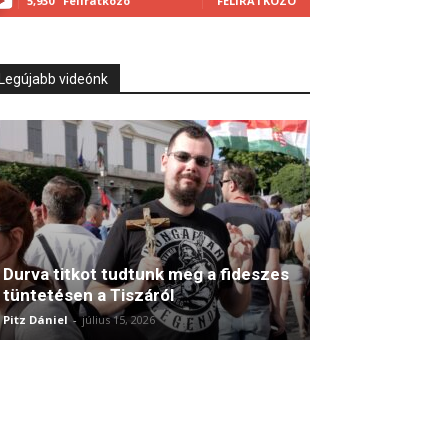
5,930
Feliratkozó
FELIRATKOZÓ
Legújabb videónk
Durva titkot tudtunk meg a fideszes
tüntetésen a Tiszáról
Pitz Dániel
-
július 15, 2026