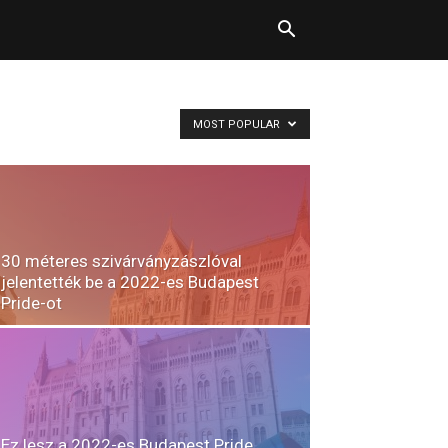
MOST POPULAR
30 méteres szivárványzászlóval
jelentették be a 2022-es Budapest
Pride-ot
Ez lesz a 2022-es Budapest Pride