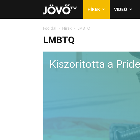
Jövő
HÍREK
VIDEÓ
TV
Főoldal
Hírek
LMBTQ
LMBTQ
Kiszorította a Prid