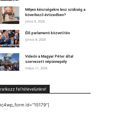
Milyen készségekre lesz szükség a
következő évtizedben?
július 9, 2026
Élő parlamenti közvetítés
június 8, 2026
Videón a Magyar Péter által
szervezett népünnepély
május 11, 2026
Iratkozz fel hírlevelünkre!
mc4wp_form id="15179"]