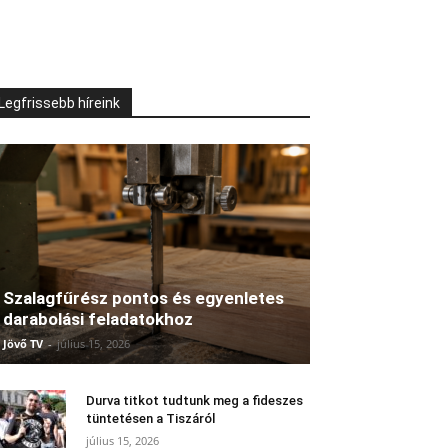
Legfrissebb híreink
Szalagfűrész pontos és egyenletes
darabolási feladatokhoz
Jövő TV
-
július 15, 2026
Durva titkot tudtunk meg a fideszes
tüntetésen a Tiszáról
július 15, 2026