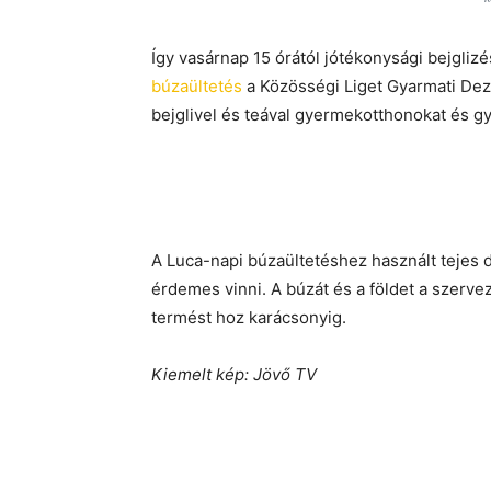
Így vasárnap 15 órától jótékonysági bejglizé
búzaültetés
a Közösségi Liget Gyarmati Dez
bejglivel és teával gyermekotthonokat és g
A Luca-napi búzaültetéshez használt tejes 
érdemes vinni. A búzát és a földet a szerve
termést hoz karácsonyig.
Kiemelt kép: Jövő TV