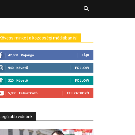
Kövess minket a közösségi médiában is!
42,500
Rajongó
LÁJK
940
Követő
FOLLOW
320
Követő
FOLLOW
5,930
Feliratkozó
FELIRATKOZÓ
Legújabb videónk