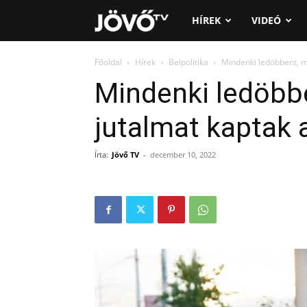
Jövő
HÍREK
VIDEÓ
TV
Főoldal
Hírek
Belpolitika
Mindenki ledöbbent, m
Mindenki ledöbbe
jutalmat kaptak 
Írta:
Jövő TV
-
december 10, 2022