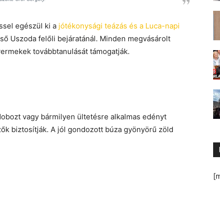
ssel egészül ki a
jótékonysági teázás és a Luca-napi
ső Uszoda felőli bejáratánál. Minden megvásárolt
yermekek továbbtanulását támogatják.
dobozt vagy bármilyen ültetésre alkalmas edényt
zők biztosítják. A jól gondozott búza gyönyörű zöld
[