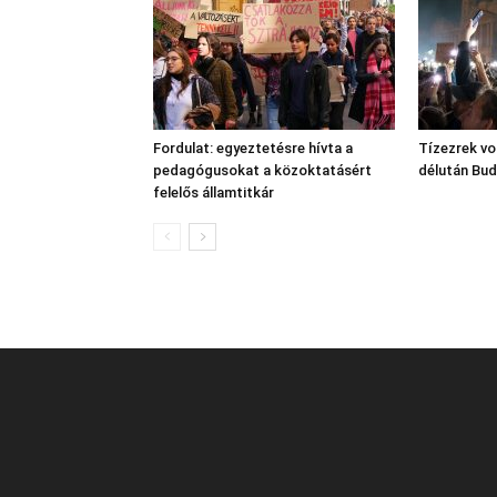
Fordulat: egyeztetésre hívta a
Tízezrek vo
pedagógusokat a közoktatásért
délután Bu
felelős államtitkár