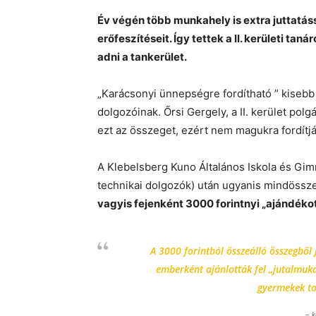
Év végén több munkahely is extra juttatá
erőfeszítéseit. Így tettek a II. kerületi tan
adni a tankerület.
„Karácsonyi ünnepségre fordítható ” kisebb ö
dolgozóinak. Őrsi Gergely, a II. kerület pol
ezt az összeget, ezért nem magukra fordít
A Klebelsberg Kuno Általános Iskola és Gimn
technikai dolgozók) után ugyanis mindössze 
vagyis fejenként 3000 forintnyi „ajándéko
A 3000 forintból összeálló összegből 
emberként ajánlották fel „jutalmuka
gyermekek to
– k