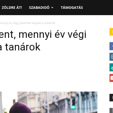
ZÖLDRE ÁT!
SZABADIDŐ
TÁMOGATÁS
ennyi év végi jutalmat kaptak a tanárok
nt, mennyi év végi
a tanárok