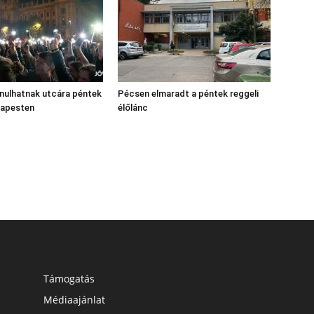
nulhatnak utcára péntek
Pécsen elmaradt a péntek reggeli
dapesten
élőlánc
Támogatás
Médiaajánlat