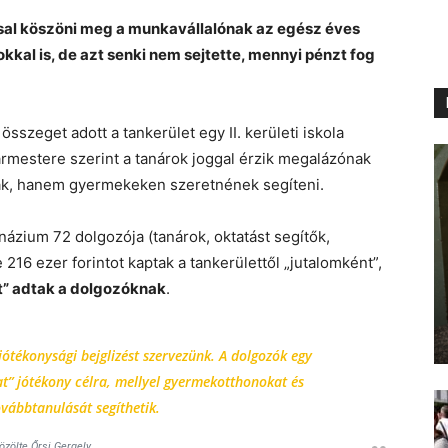
ssal köszöni meg a munkavállalónak az egész éves
árokkal is, de azt senki nem sejtette, mennyi pénzt fog
sszeget adott a tankerület egy II. kerületi iskola
gármestere szerint a tanárok joggal érzik megalázónak
ják, hanem gyermekeken szeretnének segíteni.
ázium 72 dolgozója (tanárok, oktatást segítők,
216 ezer forintot kaptak a tankerülettől „jutalomként”,
t” adtak a dolgozóknak
.
jótékonysági bejglizést szervezünk. A dolgozók egy
t” jótékony célra, mellyel gyermekotthonokat és
vábbtanulását segíthetik.
özölte Őrsi Gergely.