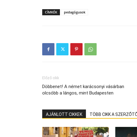
CÍMKÉK
pedagógusok
Előző cikk
Döbbenet! A német karácsonyi vásárban
olcsóbb a lángos, mint Budapesten
AJÁNLOTT CIKKEK
TÖBB CIKK A SZERZŐT