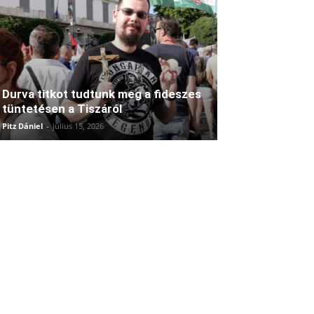
Durva titkot tudtunk meg a fideszes
tüntetésen a Tiszáról
Pitz Dániel
-
július 15, 2026