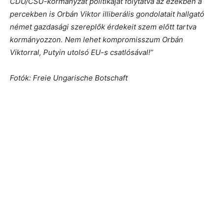
CDU/CSU-kormányzat politikáját folytatva az ezekben a
percekben is Orbán Viktor illiberális gondolatait hallgató
német gazdasági szereplők érdekeit szem előtt tartva
kormányozzon. Nem lehet kompromisszum Orbán
Viktorral, Putyin utolsó EU-s csatlósával!”
Fotók: Freie Ungarische Botschaft