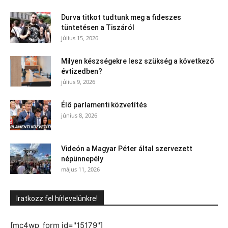
Durva titkot tudtunk meg a fideszes
tüntetésen a Tiszáról
július 15, 2026
Milyen készségekre lesz szükség a következő
évtizedben?
július 9, 2026
Élő parlamenti közvetítés
június 8, 2026
Videón a Magyar Péter által szervezett
népünnepély
május 11, 2026
Iratkozz fel hírlevelünkre!
[mc4wp_form id="15179"]