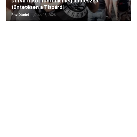
Durva titkot tudtunk meg a fideszes
tüntetésen a Tiszáról
Pitz Dániel
-
július 15, 2026