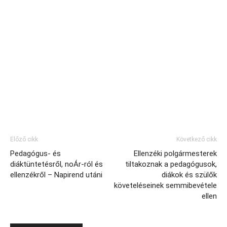
Előző cikk
Következő cikk
Pedagógus- és
Ellenzéki polgármesterek
diáktüntetésről, noÁr-ról és
tiltakoznak a pedagógusok,
ellenzékről – Napirend utáni
diákok és szülők
követeléseinek semmibevétele
ellen