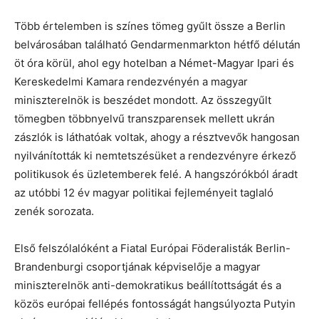
Több értelemben is színes tömeg gyűlt össze a Berlin
belvárosában található Gendarmenmarkton hétfő délután
öt óra körül, ahol egy hotelban a Német-Magyar Ipari és
Kereskedelmi Kamara rendezvényén a magyar
miniszterelnök is beszédet mondott. Az összegyűlt
tömegben többnyelvű transzparensek mellett ukrán
zászlók is láthatóak voltak, ahogy a résztvevők hangosan
nyilvánították ki nemtetszésüket a rendezvényre érkező
politikusok és üzletemberek felé. A hangszórókból áradt
az utóbbi 12 év magyar politikai fejleményeit taglaló
zenék sorozata.
Első felszólalóként a Fiatal Európai Föderalisták Berlin-
Brandenburgi csoportjának képviselője a magyar
miniszterelnök anti-demokratikus beállítottságát és a
közös európai fellépés fontosságát hangsúlyozta Putyin