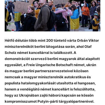
Hétfő délután több mint 200 tüntető várta Orbán Viktor
miniszterelnököt berlini látogatása során, ahol Olaf
Scholz német kancellárral is találkozott. A
demonstrációt szervező berlini magyarok által alapított
egyesület, a Freie Ungarische Botschaft német, ukrán
és magyar berlini partnerszervezeteivel közösen
nemcsak a magyar miniszterelnök autokratikus és
populista hatalomgyakorlását utasította el hangosan,
hanem a vendéglátó német kancellárt is felszólította,
hogy az Ukrajnában zajló háború kapcsán se kössön
kompromisszumot Putyin-párti tárgyalópartnerével.