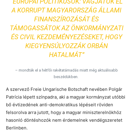
“EURÓPAI POLITIKUSOK: VÁGJÁTOK EL
A KORRUPT MAGYARORSZÁG ÁLLAMI
FINANSZÍROZÁSÁT ÉS
TÁMOGASSÁTOK AZ ÖNKORMÁNYZATI
ÉS CIVIL KEZDEMÉNYEZÉSEKET, HOGY
KIEGYENSÚLYOZZÁK ORBÁN
HATALMÁT”
– mondták el a hétfői rakétatámadás miatt még aktuálisabb
beszédükben.
A szervező Freie Ungarische Botschaft nevében Polgár
Patrícia lépett színpadra, aki a magyar kormányzat utóbbi
bő évtizedének anti-demokratikus lépéseit röviden
felsorolva arra jutott, hogy a magyar miniszterelnökhöz
hasonló döntéshozók nem érdemelnek vendégszeretet
Berlinben.