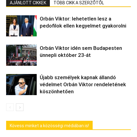
AJÁNLOTT CIKKEK
TÖBB CIKK A SZERZŐTŐL
Orbán Viktor: lehetetlen lesz a
pedofilok ellen kegyelmet gyakorolni
Orbán Viktor idén sem Budapesten
ünnepli október 23-át
Újabb személyek kapnak állandó
védelmet Orbán Viktor rendeletének
köszönhetően
Kövess minket a közösségi médiában is!