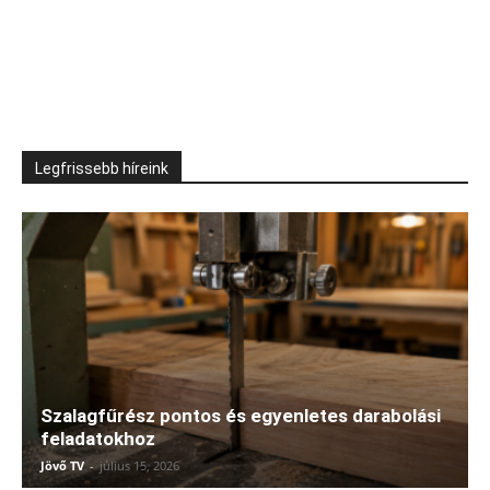
Legfrissebb híreink
Szalagfűrész pontos és egyenletes darabolási
feladatokhoz
Jövő TV
-
július 15, 2026