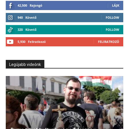
42,500
Rajongó
LÁJK
940
Követő
FOLLOW
320
Követő
FOLLOW
5,930
Feliratkozó
FELIRATKOZÓ
Legújabb videónk