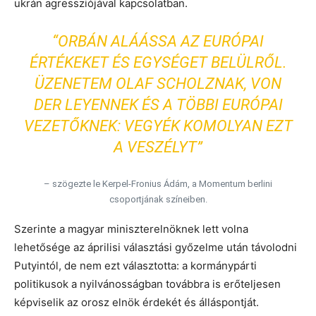
ukrán agressziójával kapcsolatban.
“ORBÁN ALÁÁSSA AZ EURÓPAI
ÉRTÉKEKET ÉS EGYSÉGET BELÜLRŐL.
ÜZENETEM OLAF SCHOLZNAK, VON
DER LEYENNEK ÉS A TÖBBI EURÓPAI
VEZETŐKNEK: VEGYÉK KOMOLYAN EZT
A VESZÉLYT”
– szögezte le Kerpel-Fronius Ádám, a Momentum berlini
csoportjának színeiben.
Szerinte a magyar miniszterelnöknek lett volna
lehetősége az áprilisi választási győzelme után távolodni
Putyintól, de nem ezt választotta: a kormánypárti
politikusok a nyilvánosságban továbbra is erőteljesen
képviselik az orosz elnök érdekét és álláspontját.