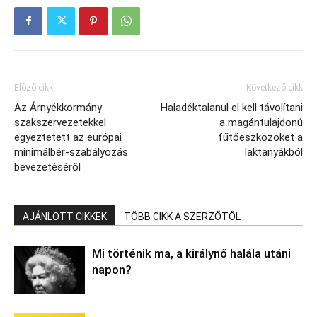
Előző cikk
Következő cikk
Az Árnyékkormány
Haladéktalanul el kell távolítani
szakszervezetekkel
a magántulajdonú
egyeztetett az európai
fűtőeszközöket a
minimálbér-szabályozás
laktanyákból
bevezetéséről
AJÁNLOTT CIKKEK
TÖBB CIKK A SZERZŐTŐL
Mi történik ma, a királynő halála utáni
napon?