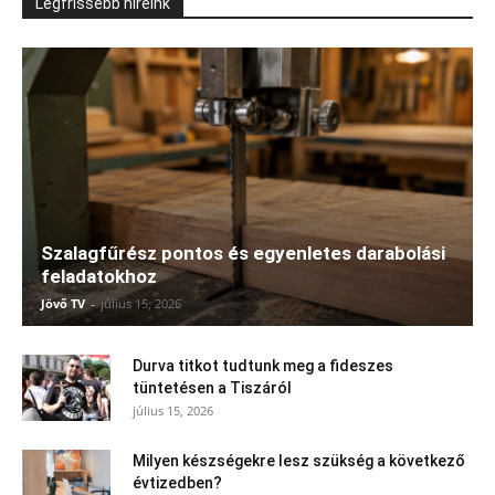
Legfrissebb híreink
Szalagfűrész pontos és egyenletes darabolási
feladatokhoz
Jövő TV
-
július 15, 2026
Durva titkot tudtunk meg a fideszes
tüntetésen a Tiszáról
július 15, 2026
Milyen készségekre lesz szükség a következő
évtizedben?