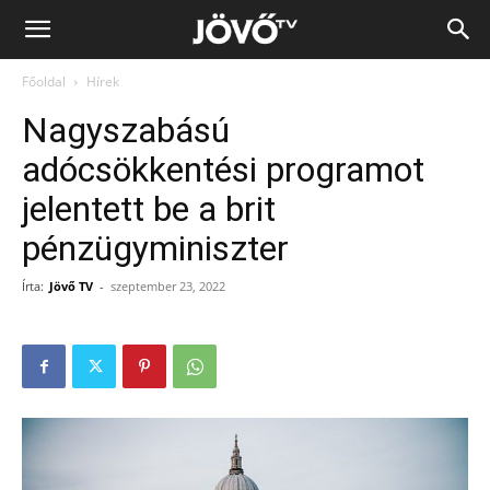
Jövő
Főoldal
Hírek
TV
Nagyszabású
adócsökkentési programot
jelentett be a brit
pénzügyminiszter
Írta:
Jövő TV
-
szeptember 23, 2022