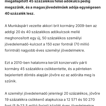
megállapított 45 százalékos felső adókulcs pedig
megszűnik, és a magas jövedelműek adója egységesen
40 százalék lesz.
A Munkáspárt vezette akkori brit kormány 2009-ben az
addigi 20 és 40 százalékos adókulcsok mellé
meghonosított egy új, 50 százalékos személyi
jövedelemadó-kulcsot a 150 ezer fontnál (70 millió
forintnál) nagyobb éves személyi jövedelmekre.
Ezt a 2010-ben hatalomra került konzervatív párti
kormány 45 százalékra csökkentette, és a pénteken
bejelentett döntés alapján jövőre ez az adóráta meg is
szűnik.
A személyi jövedelemadó jelenlegi 20 százalékos, jövőre
19 százalékra csökkenő alapkulcsa a 12 571 és 50 270
font (5,9-23,5 millió forint) közötti éves jövedelmekre