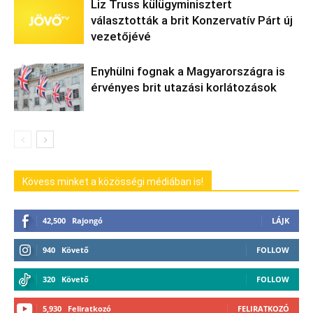
Liz Truss külügyminisztert
választották a brit Konzervatív Párt új
vezetőjévé
Enyhülni fognak a Magyarországra is
érvényes brit utazási korlátozások
Kövess minket a közösségi médiában is!
42,500
Rajongó
LÁJK
940
Követő
FOLLOW
320
Követő
FOLLOW
5,930
Feliratkozó
FELIRATKOZÓ