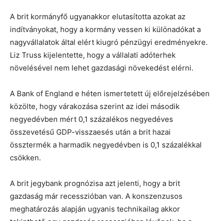
A brit kormányfő ugyanakkor elutasította azokat az
indítványokat, hogy a kormány vessen ki különadókat a
nagyvállalatok által elért kiugró pénzügyi eredményekre.
Liz Truss kijelentette, hogy a vállalati adóterhek
növelésével nem lehet gazdasági növekedést elérni.
A Bank of England e héten ismertetett új előrejelzésében
közölte, hogy várakozása szerint az idei második
negyedévben mért 0,1 százalékos negyedéves
összevetésű GDP-visszaesés után a brit hazai
össztermék a harmadik negyedévben is 0,1 százalékkal
csökken.
A brit jegybank prognózisa azt jelenti, hogy a brit
gazdaság már recesszióban van. A konszenzusos
meghatározás alapján ugyanis technikailag akkor