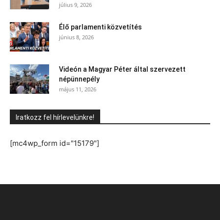
július 9, 2026
Élő parlamenti közvetítés
június 8, 2026
Videón a Magyar Péter által szervezett
népünnepély
május 11, 2026
Iratkozz fel hírlevelünkre!
[mc4wp_form id="15179"]