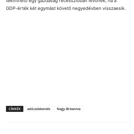
tekinthető egy gazdaság recesszióban lévőnek, ha a
GDP-érték két egymást követő negyedévben visszaesik.
CÍMKÉK
adócsökkentés
Nagy-Britannia