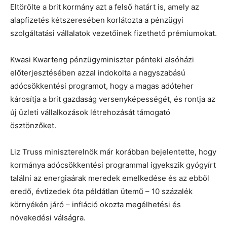
Eltörölte a brit kormány azt a felső határt is, amely az
alapfizetés kétszeresében korlátozta a pénzügyi
szolgáltatási vállalatok vezetőinek fizethető prémiumokat.
Kwasi Kwarteng pénzügyminiszter pénteki alsóházi
előterjesztésében azzal indokolta a nagyszabású
adócsökkentési programot, hogy a magas adóteher
károsítja a brit gazdaság versenyképességét, és rontja az
új üzleti vállalkozások létrehozását támogató
ösztönzőket.
Liz Truss miniszterelnök már korábban bejelentette, hogy
kormánya adócsökkentési programmal igyekszik gyógyírt
találni az energiaárak meredek emelkedése és az ebből
eredő, évtizedek óta példátlan ütemű – 10 százalék
környékén járó – infláció okozta megélhetési és
növekedési válságra.