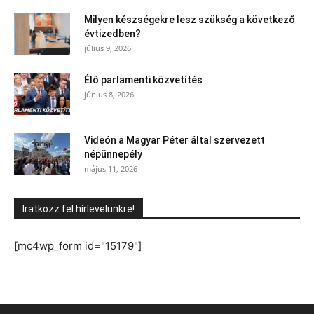
Milyen készségekre lesz szükség a következő
évtizedben?
július 9, 2026
Élő parlamenti közvetítés
június 8, 2026
Videón a Magyar Péter által szervezett
népünnepély
május 11, 2026
Iratkozz fel hírlevelünkre!
[mc4wp_form id="15179"]