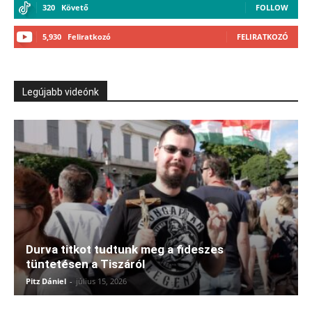
320
Követő
FOLLOW
5,930
Feliratkozó
FELIRATKOZÓ
Legújabb videónk
Durva titkot tudtunk meg a fideszes
tüntetésen a Tiszáról
Pitz Dániel
-
július 15, 2026