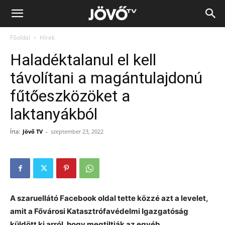
Jövő
Főoldal
Hírek
TV
Haladéktalanul el kell
távolítani a magántulajdonú
fűtőeszközöket a
laktanyákból
Írta:
Jövő TV
-
szeptember 23, 2022
A szaruellátó Facebook oldal tette közzé azt a levelet,
amit a Fővárosi Katasztrófavédelmi Igazgatóság
küldött ki arról, hogy megtiltják az egyéb