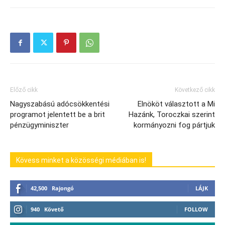
Előző cikk
Következő cikk
Nagyszabású adócsökkentési
Elnököt választott a Mi
programot jelentett be a brit
Hazánk, Toroczkai szerint
pénzügyminiszter
kormányozni fog pártjuk
Kövess minket a közösségi médiában is!
42,500
Rajongó
LÁJK
940
Követő
FOLLOW