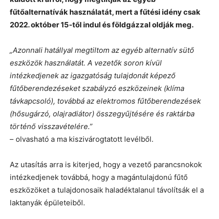
fűtőalternatívák használatát, mert a fűtési idény csak
2022. október 15-től indul és földgázzal oldják meg.
„Azonnali hatállyal megtiltom az egyéb alternatív sütő
eszközök használatát. A vezetők soron kívül
intézkedjenek az igazgatóság tulajdonát képező
fűtőberendezéseket szabályzó eszközeinek (klíma
távkapcsoló), továbbá az elektromos fűtőberendezések
(hősugárzó, olajradiátor) összegyűjtésére és raktárba
történő visszavételére.”
– olvasható a ma kiszivárogtatott levélből.
Az utasítás arra is kiterjed, hogy a vezető parancsnokok
intézkedjenek továbbá, hogy a magántulajdonú fűtő
eszközöket a tulajdonosaik haladéktalanul távolítsák el a
laktanyák épületeiből.