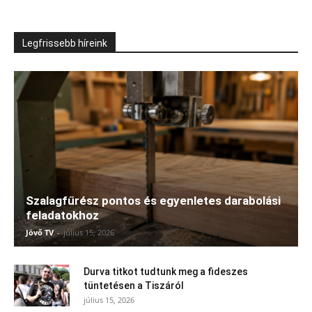
Legfrissebb híreink
Szalagfűrész pontos és egyenletes darabolási
feladatokhoz
Jövő TV
-
július 15, 2026
Durva titkot tudtunk meg a fideszes
tüntetésen a Tiszáról
július 15, 2026