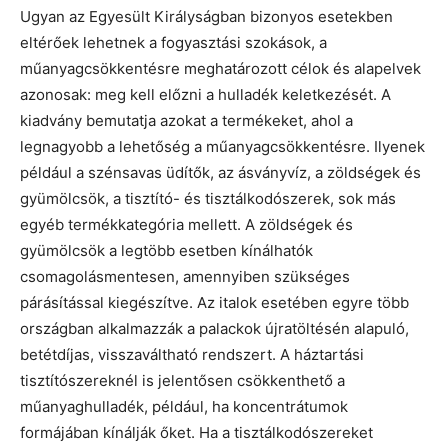
Ugyan az Egyesült Királyságban bizonyos esetekben
eltérőek lehetnek a fogyasztási szokások, a
műanyagcsökkentésre meghatározott célok és alapelvek
azonosak: meg kell előzni a hulladék keletkezését. A
kiadvány bemutatja azokat a termékeket, ahol a
legnagyobb a lehetőség a műanyagcsökkentésre. Ilyenek
például a szénsavas üdítők, az ásványvíz, a zöldségek és
gyümölcsök, a tisztító- és tisztálkodószerek, sok más
egyéb termékkategória mellett. A zöldségek és
gyümölcsök a legtöbb esetben kínálhatók
csomagolásmentesen, amennyiben szükséges
párásítással kiegészítve. Az italok esetében egyre több
országban alkalmazzák a palackok újratöltésén alapuló,
betétdíjas, visszaváltható rendszert. A háztartási
tisztítószereknél is jelentősen csökkenthető a
műanyaghulladék, például, ha koncentrátumok
formájában kínálják őket. Ha a tisztálkodószereket