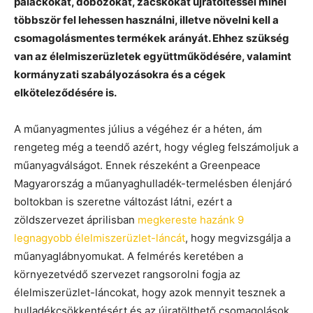
palackokat, dobozokat, zacskókat újratöltéssel minél
többször fel lehessen használni, illetve növelni kell a
csomagolásmentes termékek arányát. Ehhez szükség
van az élelmiszerüzletek együttműködésére, valamint
kormányzati szabályozásokra és a cégek
elköteleződésére is.
A műanyagmentes július a végéhez ér a héten, ám
rengeteg még a teendő azért, hogy végleg felszámoljuk a
műanyagválságot. Ennek részeként a Greenpeace
Magyarország a műanyaghulladék-termelésben élenjáró
boltokban is szeretne változást látni, ezért a
zöldszervezet áprilisban
megkereste hazánk 9
legnagyobb élelmiszerüzlet-láncát
, hogy megvizsgálja a
műanyaglábnyomukat. A felmérés keretében a
környezetvédő szervezet rangsorolni fogja az
élelmiszerüzlet-láncokat, hogy azok mennyit tesznek a
hulladékcsökkentésért és az újratölthető csomagolások