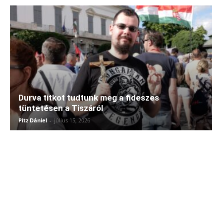
Durva titkot tudtunk meg a fideszes
tüntetésen a Tiszáról
Pitz Dániel
-
július 15, 2026