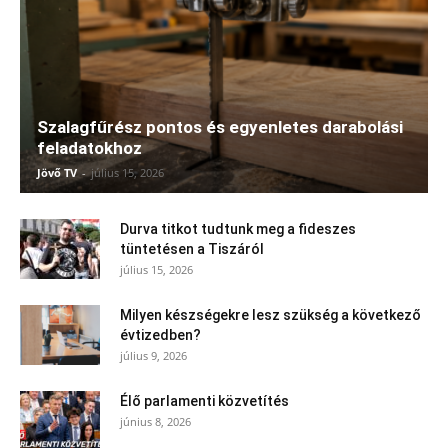
Szalagfűrész pontos és egyenletes darabolási
feladatokhoz
Jövő TV
-
július 15, 2026
Durva titkot tudtunk meg a fideszes
tüntetésen a Tiszáról
július 15, 2026
Milyen készségekre lesz szükség a következő
évtizedben?
július 9, 2026
Élő parlamenti közvetítés
június 8, 2026