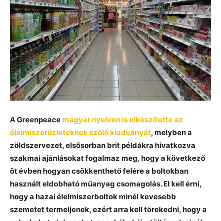
A Greenpeace
magyar nyelven is elkészítette az
élelmiszerüzleteknek szóló kiadványát
, melyben a
zöldszervezet, elsősorban brit példákra hivatkozva
szakmai ajánlásokat fogalmaz meg, hogy a következő
öt évben hogyan csökkenthető felére a boltokban
használt eldobható műanyag csomagolás. El kell érni,
hogy a hazai élelmiszerboltok minél kevesebb
szemetet termeljenek, ezért arra kell törekedni, hogy a