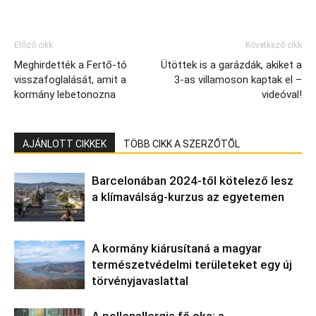
Előző cikk
Következő cikk
Meghirdették a Fertő-tó
Ütöttek is a garázdák, akiket a
visszafoglalását, amit a
3-as villamoson kaptak el –
kormány lebetonozna
videóval!
AJÁNLOTT CIKKEK
TÖBB CIKK A SZERZŐTŐL
Barcelonában 2024-től kötelező lesz
a klímaválság-kurzus az egyetemen
A kormány kiárusítaná a magyar
természetvédelmi területeket egy új
törvényjavaslattal