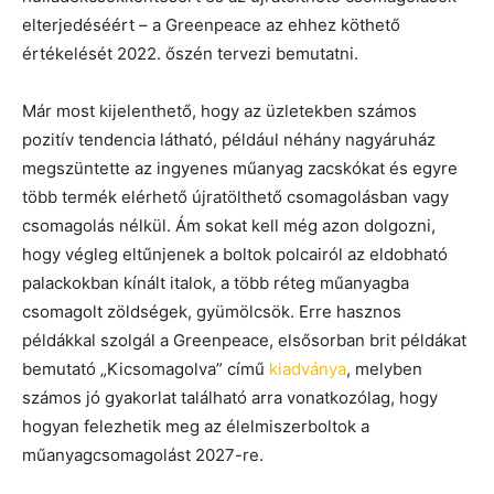
elterjedéséért – a Greenpeace az ehhez köthető
értékelését 2022. őszén tervezi bemutatni.
Már most kijelenthető, hogy az üzletekben számos
pozitív tendencia látható, például néhány nagyáruház
megszüntette az ingyenes műanyag zacskókat és egyre
több termék elérhető újratölthető csomagolásban vagy
csomagolás nélkül. Ám sokat kell még azon dolgozni,
hogy végleg eltűnjenek a boltok polcairól az eldobható
palackokban kínált italok, a több réteg műanyagba
csomagolt zöldségek, gyümölcsök. Erre hasznos
példákkal szolgál a Greenpeace, elsősorban brit példákat
bemutató „Kicsomagolva” című
kiadványa
, melyben
számos jó gyakorlat található arra vonatkozólag, hogy
hogyan felezhetik meg az élelmiszerboltok a
műanyagcsomagolást 2027-re.