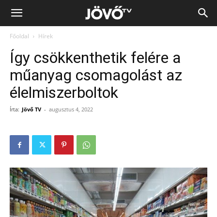
Jövő
Főoldal
Hírek
TV
Így csökkenthetik felére a
műanyag csomagolást az
élelmiszerboltok
Írta:
Jövő TV
-
augusztus 4, 2022