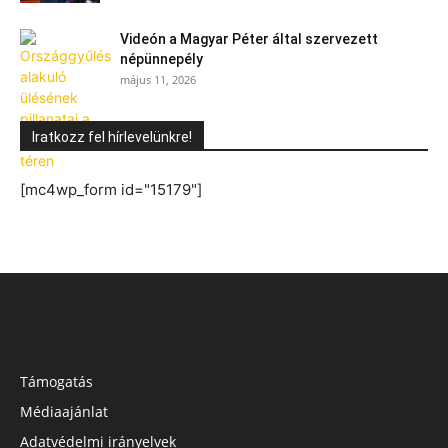
Videón a Magyar Péter által szervezett
népünnepély
május 11, 2026
Iratkozz fel hírlevelünkre!
[mc4wp_form id="15179"]
Támogatás
Médiaajánlat
Adatvédelmi irányelvek