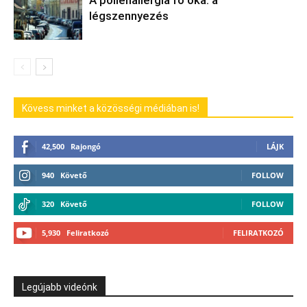
A pollenallergia fő oka: a
légszennyezés
Kövess minket a közösségi médiában is!
42,500
Rajongó
LÁJK
940
Követő
FOLLOW
320
Követő
FOLLOW
5,930
Feliratkozó
FELIRATKOZÓ
Legújabb videónk