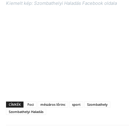
Kiemelt kép: Szombathelyi Haladás Facebook oldala
CÍMKÉK
Foci
mészáros lőrinc
sport
Szombathely
Szombathelyi Haladás