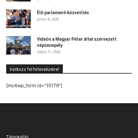
Élő parlamenti közvetítés
június 8, 2026
Videón a Magyar Péter által szervezett
népünnepély
május 11, 2026
Iratkozz fel hírlevelünkre!
[mc4wp_form id="15179"]
Támogatás