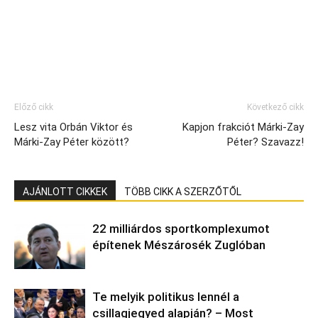
Előző cikk
Következő cikk
Lesz vita Orbán Viktor és
Kapjon frakciót Márki-Zay
Márki-Zay Péter között?
Péter? Szavazz!
AJÁNLOTT CIKKEK
TÖBB CIKK A SZERZŐTŐL
22 milliárdos sportkomplexumot
építenek Mészárosék Zuglóban
Te melyik politikus lennél a
csillagjegyed alapján? – Most