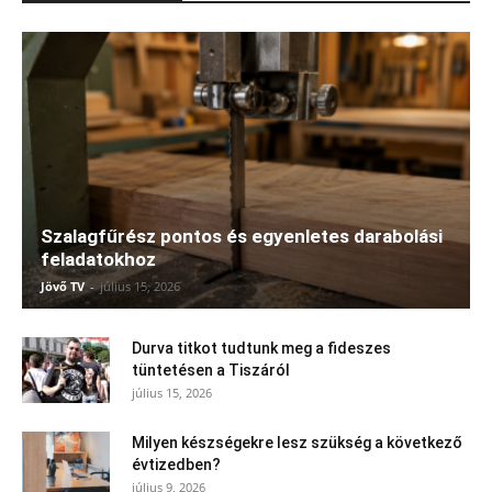
Szalagfűrész pontos és egyenletes darabolási
feladatokhoz
Jövő TV
-
július 15, 2026
Durva titkot tudtunk meg a fideszes
tüntetésen a Tiszáról
július 15, 2026
Milyen készségekre lesz szükség a következő
évtizedben?
július 9, 2026