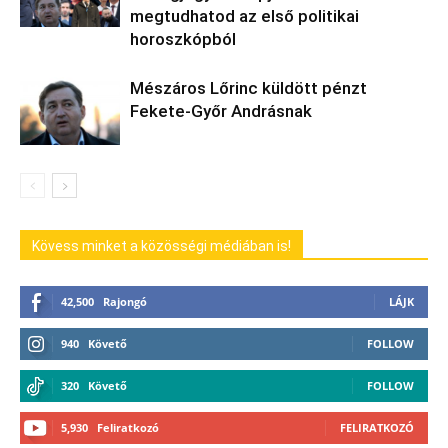
megtudhatod az első politikai
horoszkópból
Mészáros Lőrinc küldött pénzt
Fekete-Győr Andrásnak
Kövess minket a közösségi médiában is!
42,500
Rajongó
LÁJK
940
Követő
FOLLOW
320
Követő
FOLLOW
5,930
Feliratkozó
FELIRATKOZÓ