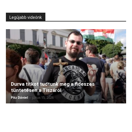
Legújabb videónk
Durva titkot tudtunk meg a fideszes
tüntetésen a Tiszáról
Pitz Dániel
-
július 15, 2026