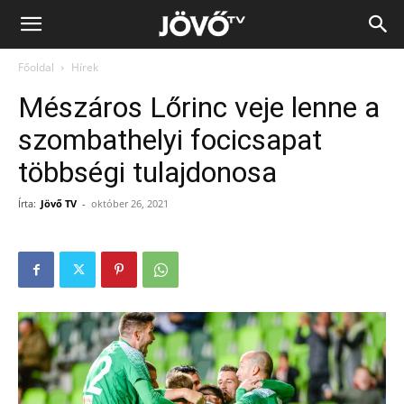
Jövő
Főoldal
Hírek
TV
Mészáros Lőrinc veje lenne a
szombathelyi focicsapat
többségi tulajdonosa
Írta:
Jövő TV
-
október 26, 2021