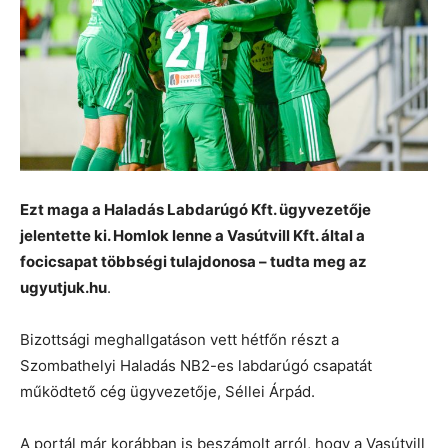
Ezt maga a Haladás Labdarúgó Kft. ügyvezetője
jelentette ki. Homlok lenne a Vasútvill Kft. által a
focicsapat többségi tulajdonosa – tudta meg az
ugyutjuk.hu
.
Bizottsági meghallgatáson vett hétfőn részt a
Szombathelyi Haladás NB2-es labdarúgó csapatát
működtető cég ügyvezetője, Séllei Árpád.
A portál már korábban is beszámolt arról, hogy a Vasútvill