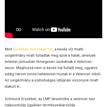
Mint
korábban már megírtuk
, a kevés víz miatti
oxigénhiány miatt fulladtak meg azok a halak, amelyek
tetemei júniusban tömegesen úszkálnak a Velencei-
tavon. Méghozzá nem is kevés hal fulladt meg, ugyanis
eddig három tonna haltetemet húztak ki a Velencei-tóból.
Az oxigénhiány a szélsőséges időjárási viszonyok miatt
alakult ki.
Schmuck Erzsébet, az LMP társelnöke a velencei-tavi
halpusztulás ügyében természetkárosítás