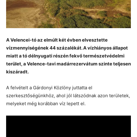
A Velencei-tó az elmúlt két évben elvesztette
vízmennyiségének 44 százalékát. A vízhiányos állapot
miatt a tó délnyugati részén fekvő természetvédelmi
terület, a Velence-tavi madárrezervátum szinte teljesen
kiszáradt.
A felvételt a Gárdonyi Közlöny juttatta el
szerkesztőségünkhöz, ahol jól látszódnak azon területek,
melyeket még korábban víz lepett el.