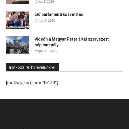
július 9, 2026
Élő parlamenti közvetítés
június 8, 2026
Videón a Magyar Péter által szervezett
népünnepély
május 11, 2026
Iratkozz fel hírlevelünkre!
[mc4wp_form id="15179"]