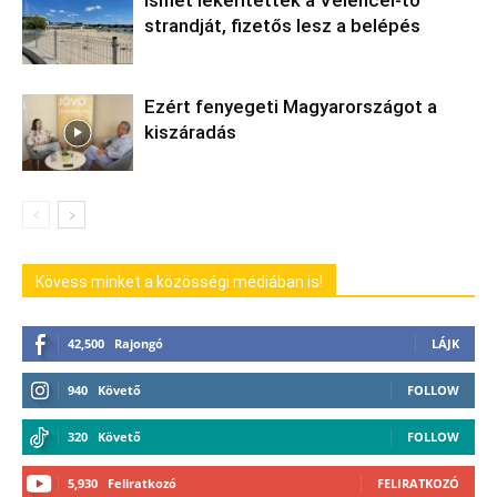
Ismét lekerítették a Velencei-tó
strandját, fizetős lesz a belépés
Ezért fenyegeti Magyarországot a
kiszáradás
Kövess minket a közösségi médiában is!
42,500
Rajongó
LÁJK
940
Követő
FOLLOW
320
Követő
FOLLOW
5,930
Feliratkozó
FELIRATKOZÓ