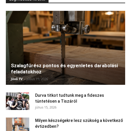
Szalagfűrész pontos és egyenletes darabolási
feladatokhoz
Jövő TV
-
július 15, 2026
Durva titkot tudtunk meg a fideszes
tüntetésen a Tiszáról
július 15, 2026
Milyen készségekre lesz szükség a következő
évtizedben?