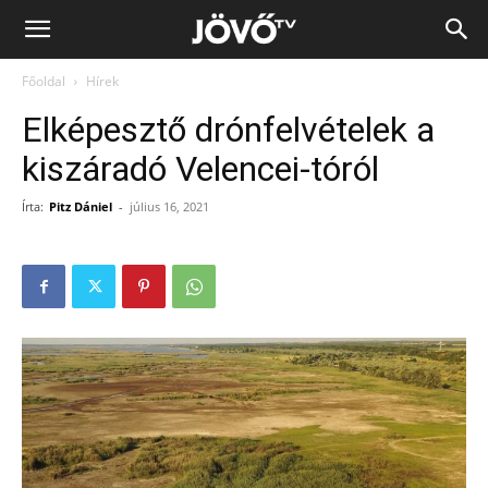
Jövő
Főoldal
Hírek
TV
Elképesztő drónfelvételek a
kiszáradó Velencei-tóról
Írta:
Pitz Dániel
-
július 16, 2021