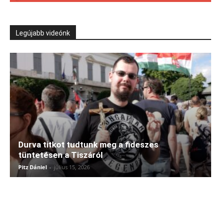
Legújabb videónk
Durva titkot tudtunk meg a fideszes
tüntetésen a Tiszáról
Pitz Dániel
-
július 15, 2026