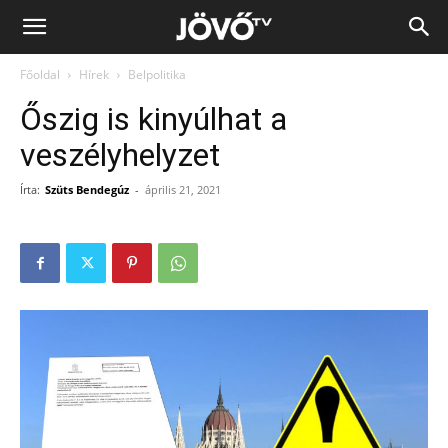
Jövő
Főoldal
Hírek
Belpolitika
TV
Őszig is kinyúlhat a
veszélyhelyzet
Írta:
Szüts Bendegúz
-
április 21, 2021