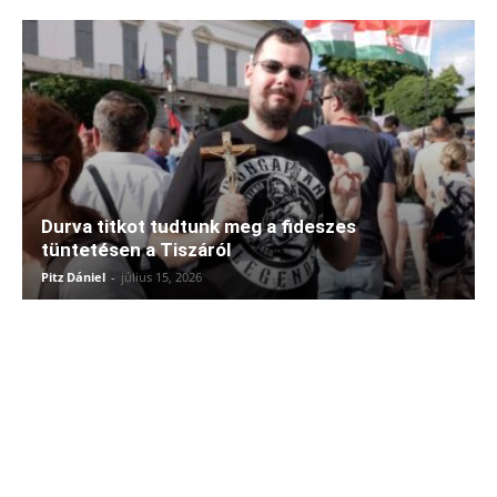
Durva titkot tudtunk meg a fideszes
tüntetésen a Tiszáról
Pitz Dániel
-
július 15, 2026