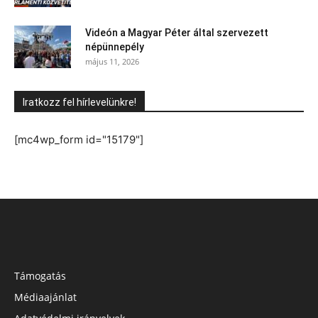
Videón a Magyar Péter által szervezett
népünnepély
május 11, 2026
Iratkozz fel hírlevelünkre!
[mc4wp_form id="15179"]
Támogatás
Médiaajánlat