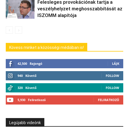
Felesleges provokációnak tartja a
veszélyhelyzet meghosszabbítását az
ISZOMM alapítója
Kövess minket a közösségi médiában is!
42,500
Rajongó
LÁJK
940
Követő
FOLLOW
320
Követő
FOLLOW
5,930
Feliratkozó
FELIRATKOZÓ
Legújabb videónk