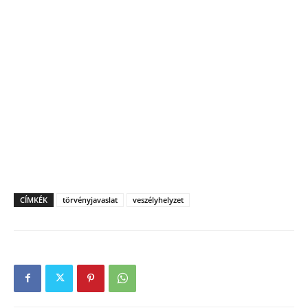
CÍMKÉK
törvényjavaslat
veszélyhelyzet