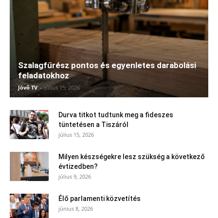
Szalagfűrész pontos és egyenletes darabolási
feladatokhoz
Jövő TV
-
július 15, 2026
Durva titkot tudtunk meg a fideszes
tüntetésen a Tiszáról
július 15, 2026
Milyen készségekre lesz szükség a következő
évtizedben?
július 9, 2026
Élő parlamenti közvetítés
június 8, 2026