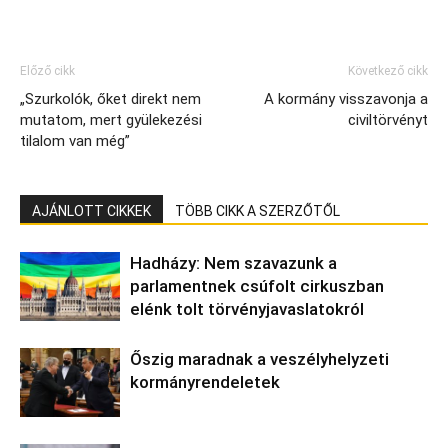
Előző cikk
Következő cikk
„Szurkolók, őket direkt nem
A kormány visszavonja a
mutatom, mert gyülekezési
civiltörvényt
tilalom van még”
AJÁNLOTT CIKKEK
TÖBB CIKK A SZERZŐTŐL
Hadházy: Nem szavazunk a
parlamentnek csúfolt cirkuszban
elénk tolt törvényjavaslatokról
Őszig maradnak a veszélyhelyzeti
kormányrendeletek