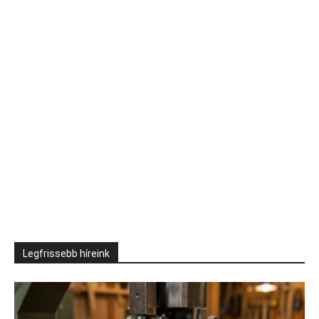
Legfrissebb híreink