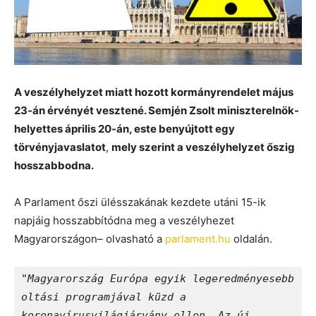
A veszélyhelyzet miatt hozott kormányrendelet május
23-án érvényét vesztené. Semjén Zsolt miniszterelnök-
helyettes április 20-án, este benyújtott egy
törvényjavaslatot
,
mely szerint a veszélyhelyzet őszig
hosszabbodna.
A Parlament őszi ülésszakának kezdete utáni 15-ik
napjáig hosszabbítódna meg a veszélyhezet
Magyarországon– olvasható a
parlament.hu
oldalán.
"Magyarország Európa egyik legeredményesebb 
oltási programjával küzd a 
koronavírusvilágjárvány ellen. Az új 