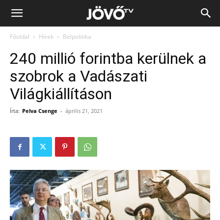
Jövő
Főoldal
Hírek
Belpolitika
TV
240 millió forintba kerülnek a
szobrok a Vadászati
Világkiállításon
Írta:
Pelva Csenge
-
április 21, 2021