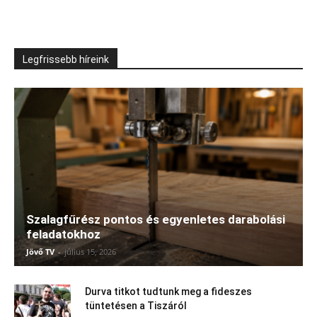
Legfrissebb híreink
Szalagfűrész pontos és egyenletes darabolási
feladatokhoz
Jövő TV
-
július 15, 2026
Durva titkot tudtunk meg a fideszes
tüntetésen a Tiszáról