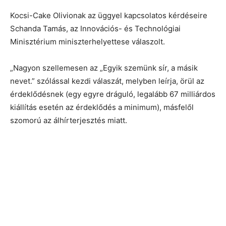
Kocsi-Cake Olivionak az üggyel kapcsolatos kérdéseire
Schanda Tamás, az Innovációs- és Technológiai
Minisztérium miniszterhelyettese válaszolt.
„Nagyon szellemesen az „Egyik szemünk sír, a másik
nevet.” szólással kezdi válaszát, melyben leírja, örül az
érdeklődésnek (egy egyre dráguló, legalább 67 milliárdos
kiállítás esetén az érdeklődés a minimum), másfelől
szomorú az álhírterjesztés miatt.