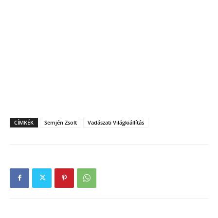
CÍMKÉK
Semjén Zsolt
Vadászati Világkiállítás