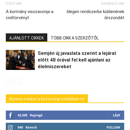
Előző cikk
Következő cikk
A kormány visszavonja a
Idegen rendszerbe küldenének
civiltörvényt
űrszondát
AJÁNLOTT CIKKEK
TÖBB CIKK A SZERZŐTŐL
Semjén új javaslata szerint a lejárat
előtt 48 órával fel kell ajánlani az
élelmiszereket
Kövess minket a közösségi médiában is!
42,500
Rajongó
LÁJK
940
Követő
FOLLOW