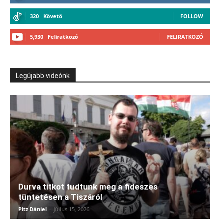
320
Követő
FOLLOW
5,930
Feliratkozó
FELIRATKOZÓ
Legújabb videónk
Durva titkot tudtunk meg a fideszes
tüntetésen a Tiszáról
Pitz Dániel
-
július 15, 2026