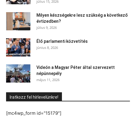
július 15, 2026
Milyen készségekre lesz szükség a következő
évtizedben?
július 9, 2026
Élő parlamenti közvetítés
június 8, 2026
Videón a Magyar Péter által szervezett
népünnepély
május 11, 2026
Iratkozz fel hírlevelünkre!
[mc4wp_form id="15179"]