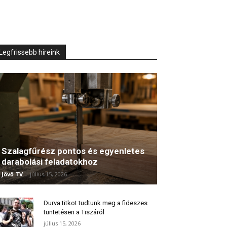
Legfrissebb híreink
Szalagfűrész pontos és egyenletes
darabolási feladatokhoz
Jövő TV
-
július 15, 2026
Durva titkot tudtunk meg a fideszes
tüntetésen a Tiszáról
július 15, 2026