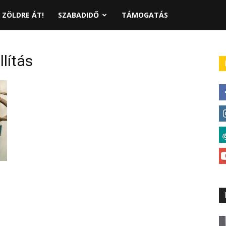
ZÖLDRE ÁT!
SZABADIDŐ
TÁMOGATÁS
llítás