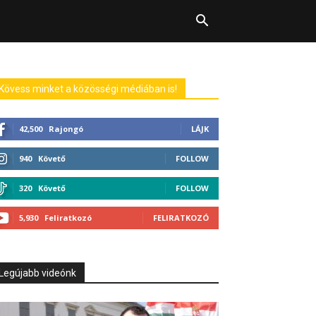
Kövess minket a közösségi médiában is!
42,500
Rajongó
LÁJK
940
Követő
FOLLOW
320
Követő
FOLLOW
5,930
Feliratkozó
FELIRATKOZÓ
Legújabb videónk