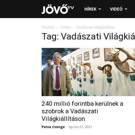
Jövő
HÍREK
VIDEÓ
TV
Főoldal
Címke
Vadászati Világkiállítás
Tag: Vadászati Világkiá
240 millió forintba kerülnek a
szobrok a Vadászati
Világkiállításon
Pelva Csenge
-
április 21, 2021