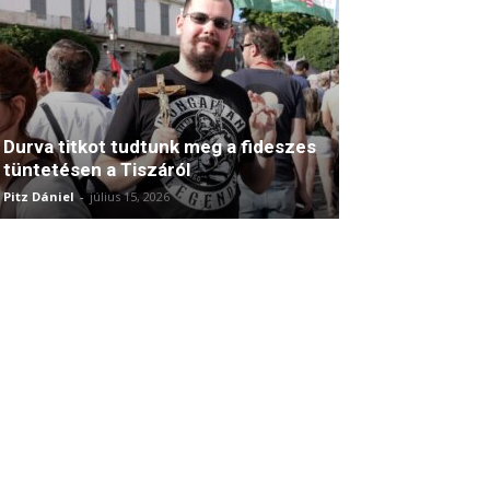
Durva titkot tudtunk meg a fideszes
tüntetésen a Tiszáról
Pitz Dániel
-
július 15, 2026