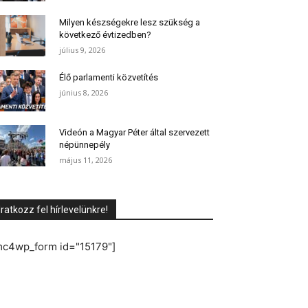
Milyen készségekre lesz szükség a
következő évtizedben?
július 9, 2026
Élő parlamenti közvetítés
június 8, 2026
Videón a Magyar Péter által szervezett
népünnepély
május 11, 2026
Iratkozz fel hírlevelünkre!
mc4wp_form id="15179"]