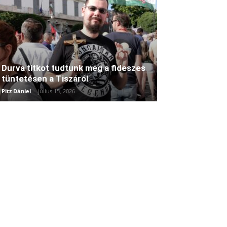
Durva titkot tudtunk meg a fideszes
tüntetésen a Tiszáról
Pitz Dániel
-
július 15, 2026