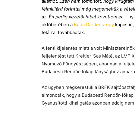
államot. Ezen nem tompított, hogy kirúgtam
félmilliárd forinttal még megemeltük a vétel
az. Én pedig vezetői hibát követtem el.
– nyi
októberében a
Buda Gardens-ügy
kapcsán, 
felárral továbbadtak.
A fenti kijelentés miatt a volt Minisztereln
feljelentést tett Kreitler-Sas Máté, az LMP 
Nyomozó Főügyészségen, ahonnan a feljelen
Budapesti Rendőr-főkapitánysághoz annak e
Az ügyben megkerestük a BRFK sajtóosztály
elmondták, hogy a Budapesti Rendőr-főkapit
Gyanúsítotti kihallgatás azonban eddig nem 