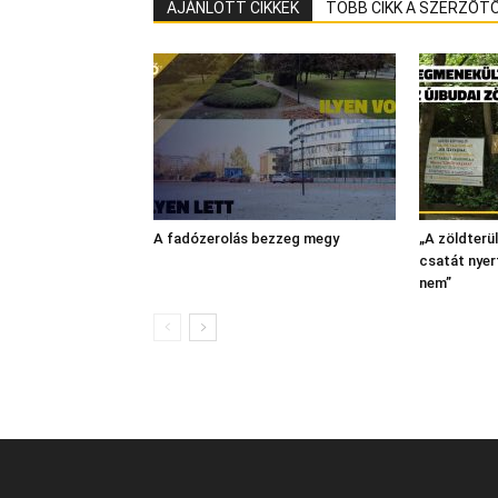
AJÁNLOTT CIKKEK
TÖBB CIKK A SZERZŐT
A fadózerolás bezzeg megy
„A zöldterü
csatát nyer
nem”