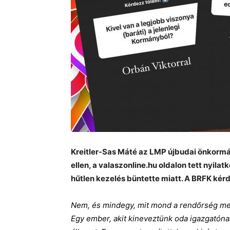
Kreitler-Sas Máté az LMP újbudai önkormán
ellen, a valaszonline.hu oldalon tett nyil
hűtlen kezelés büntette miatt. A BRFK kér
Nem, és mindegy, mit mond a rendőrség meg
Egy ember, akit kineveztünk oda igazgatónak