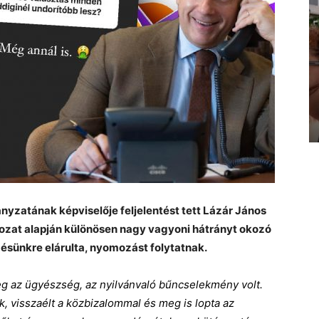
yzatának képviselője feljelentést tett Lázár János
atkozat alapján különösen nagy vagyoni hátrányt okozó
désünkre elárulta, nyomozást folytatnak.
 az ügyészség, az nyilvánvaló bűncselekmény volt.
, visszaélt a közbizalommal és meg is lopta az