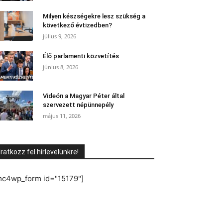
Milyen készségekre lesz szükség a
következő évtizedben?
július 9, 2026
Élő parlamenti közvetítés
június 8, 2026
Videón a Magyar Péter által
szervezett népünnepély
május 11, 2026
Iratkozz fel hírlevelünkre!
mc4wp_form id="15179"]