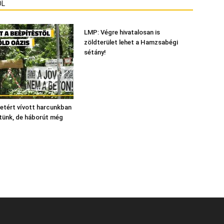
ŐL
LMP: Végre hivatalosan is
zöldterület lehet a Hamzsabégi
sétány!
letért vívott harcunkban
tünk, de háborút még