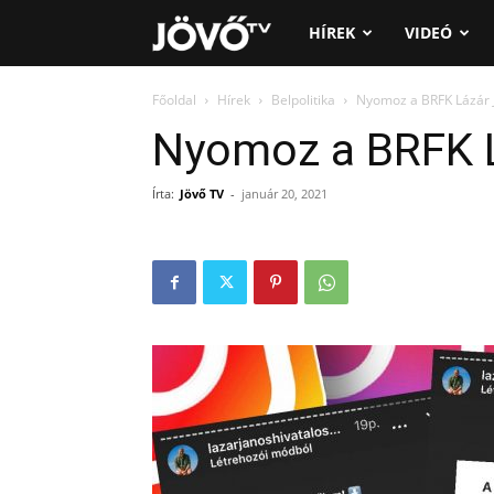
Jövő
HÍREK
VIDEÓ
TV
Főoldal
Hírek
Belpolitika
Nyomoz a BRFK Lázár 
Nyomoz a BRFK 
Írta:
Jövő TV
-
január 20, 2021