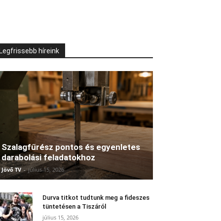
Legfrissebb híreink
Szalagfűrész pontos és egyenletes
darabolási feladatokhoz
Jövő TV
-
július 15, 2026
Durva titkot tudtunk meg a fideszes
tüntetésen a Tiszáról
július 15, 2026