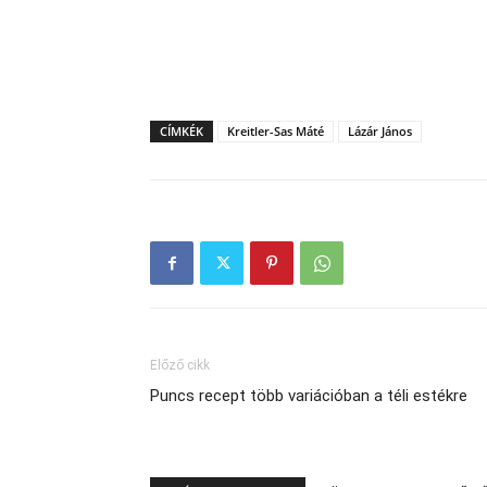
CÍMKÉK
Kreitler-Sas Máté
Lázár János
Előző cikk
Puncs recept több variációban a téli estékre