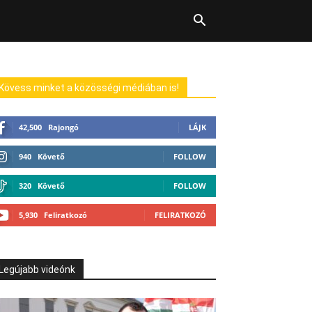
Kövess minket a közösségi médiában is!
42,500
Rajongó
LÁJK
940
Követő
FOLLOW
320
Követő
FOLLOW
5,930
Feliratkozó
FELIRATKOZÓ
Legújabb videónk