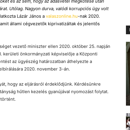
 őket és az sem, hogy az adásvétel megkötése után
árat. Utólag. Nagyon durva, valódi korrupciós ügy volt
latkozta Lázár János a
valaszonline.hu
-nak 2020.
amit állami cégvezetők kiprivatizáltak és jelentős
ökséget vezető miniszter ellen 2020. október 25. napján
XI. kerületi önkormányzati képviselője a Központi
tést az ügyészég határozatban áthelyezte a
lbírálására 2020. november 3-án.
át, hogy az eljárásról érdeklődjünk. Kérdésünkre
ányság hűtlen kezelés gyanújával nyomozást folytat.
történt.