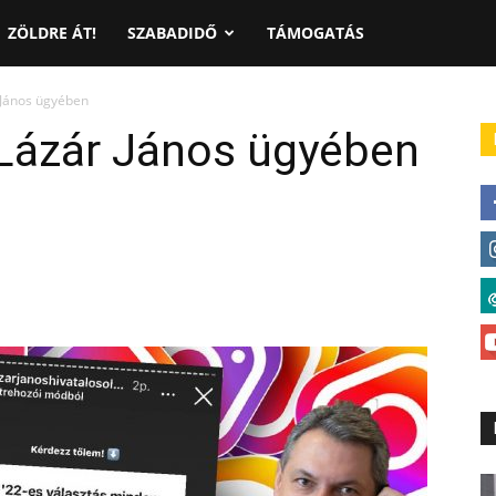
ZÖLDRE ÁT!
SZABADIDŐ
TÁMOGATÁS
János ügyében
Lázár János ügyében