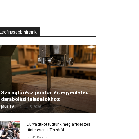
Legfrissebb híreink
Szalagfűrész pontos és egyenletes
darabolási feladatokhoz
Jövő TV
-
július 15, 2026
Durva titkot tudtunk meg a fideszes
tüntetésen a Tiszáról
július 15, 2026