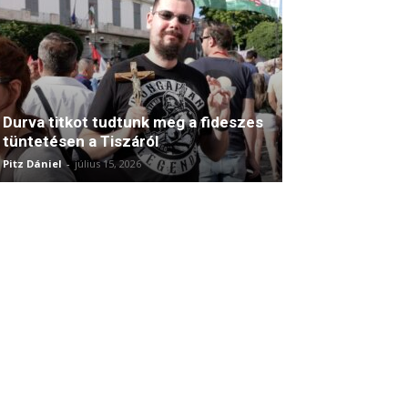
Durva titkot tudtunk meg a fideszes
tüntetésen a Tiszáról
Pitz Dániel
-
július 15, 2026