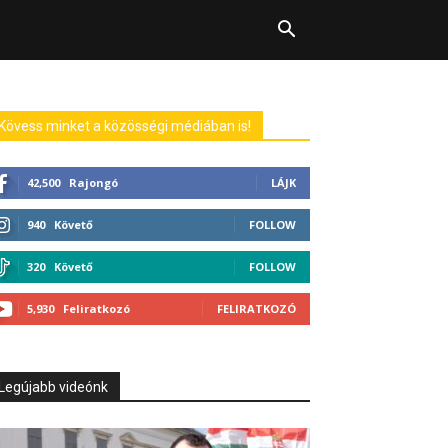
Kövess minket a közösségi médiában is!
42,500
Rajongó
LÁJK
940
Követő
FOLLOW
320
Követő
FOLLOW
5,930
Feliratkozó
FELIRATKOZÓ
Legújabb videónk