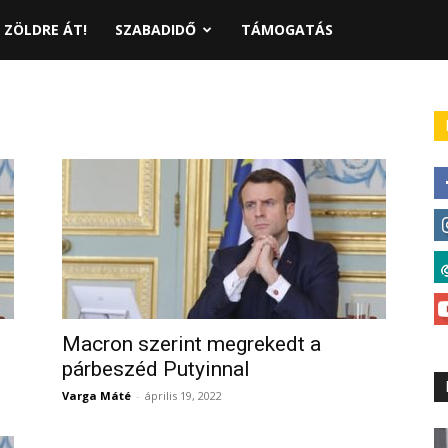
ZÖLDRE ÁT!
SZABADIDŐ
TÁMOGATÁS
Macron szerint megrekedt a
párbeszéd Putyinnal
Varga Máté
-
április 19, 2022