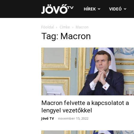
Jövő
HÍREK
VIDEÓ
TV
Főoldal
Címke
Macron
Tag: Macron
Macron felvette a kapcsolatot a
lengyel vezetőkkel
Jövő TV
-
november 15, 2022