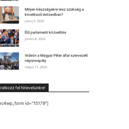
Milyen készségekre lesz szükség a
következő évtizedben?
július 9, 2026
Élő parlamenti közvetítés
június 8, 2026
Videón a Magyar Péter által szervezett
népünnepély
május 11, 2026
Iratkozz fel hírlevelünkre!
mc4wp_form id="15179"]