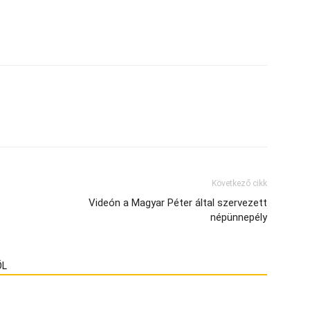
Következő cikk
Videón a Magyar Péter által szervezett
népünnepély
ŐL