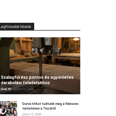
Legfrissebb híreink
Szalagfűrész pontos és egyenletes
darabolási feladatokhoz
Jövő TV
-
július 15, 2026
Durva titkot tudtunk meg a fideszes
tüntetésen a Tiszáról
július 15, 2026