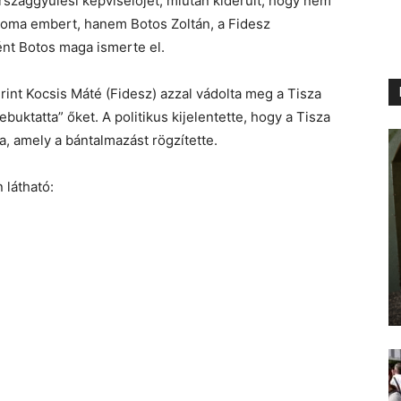
szággyűlési képviselőjét, miután kiderült, hogy nem
 roma embert, hanem Botos Zoltán, a Fidesz
nt Botos maga ismerte el.
int Kocsis Máté (Fidesz) azzal vádolta meg a Tisza
buktatta” őket. A politikus kijelentette, hogy a Tisza
a, amely a bántalmazást rögzítette.
 látható: