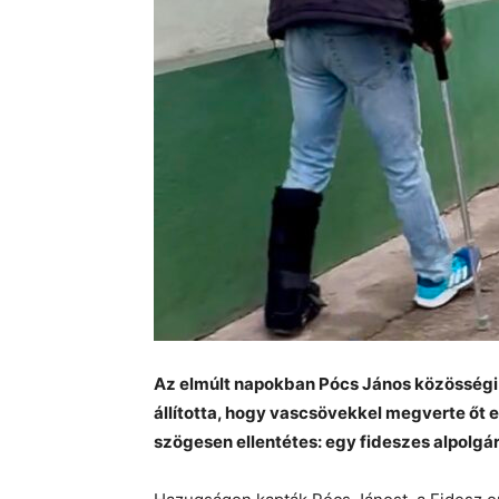
Az elmúlt napokban Pócs János közösségi o
állította, hogy vascsövekkel megverte őt 
szögesen ellentétes: egy fideszes alpolgár