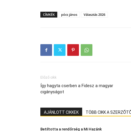
CÍMKÉK
pócs jános
Választás 2026
Előző cikk
Így hagyta cserben a Fidesz a magyar
cigányságot
AJÁNLOTT CIKKEK
TÖBB CIKK A SZERZŐT
Betiltotta a rendőrség a Mi Hazánk