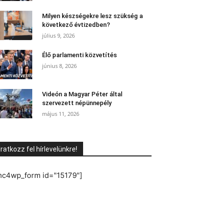
Milyen készségekre lesz szükség a
következő évtizedben?
július 9, 2026
Élő parlamenti közvetítés
június 8, 2026
Videón a Magyar Péter által
szervezett népünnepély
május 11, 2026
Iratkozz fel hírlevelünkre!
mc4wp_form id="15179"]