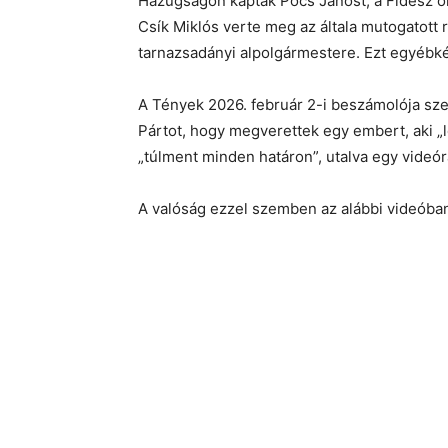
Hazugságon kapták Pócs Jánost, a Fidesz or
Csík Miklós verte meg az általa mutogatott
tarnazsadányi alpolgármestere. Ezt egyébké
A Tények 2026. február 2-i beszámolója szer
Pártot, hogy megverettek egy embert, aki „le
„túlment minden határon”, utalva egy videór
A valóság ezzel szemben az alábbi videóban