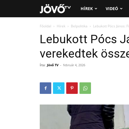
Jövő
HÍREK
VIDEÓ
TV
Főoldal
Hírek
Belpolitika
Lebukott Pócs János: 
Lebukott Pócs J
verekedtek össz
Írta:
Jövő TV
-
február 4, 2026