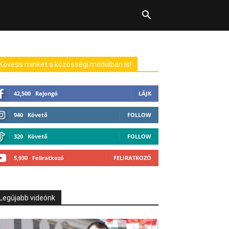
Kövess minket a közösségi médiában is!
42,500
Rajongó
LÁJK
940
Követő
FOLLOW
320
Követő
FOLLOW
5,930
Feliratkozó
FELIRATKOZÓ
Legújabb videónk