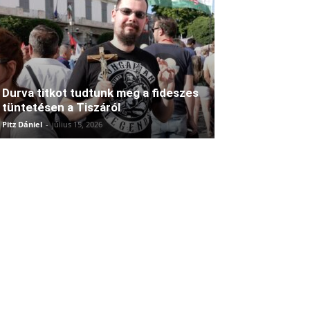
Durva titkot tudtunk meg a fideszes
tüntetésen a Tiszáról
Pitz Dániel
-
július 15, 2026