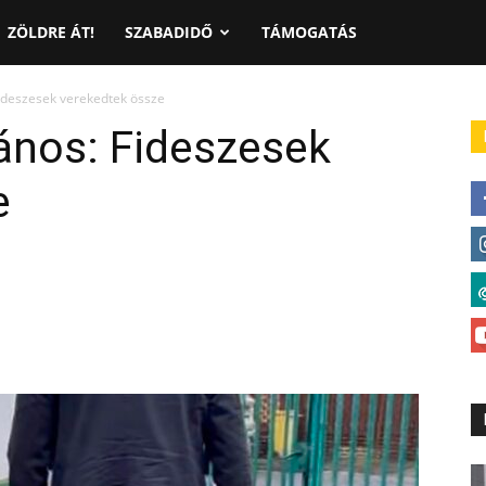
ZÖLDRE ÁT!
SZABADIDŐ
TÁMOGATÁS
Fideszesek verekedtek össze
ános: Fideszesek
e