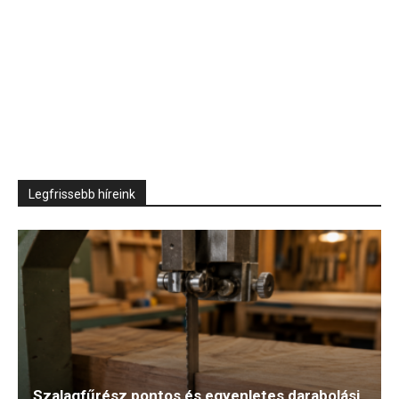
Legfrissebb híreink
Szalagfűrész pontos és egyenletes darabolási