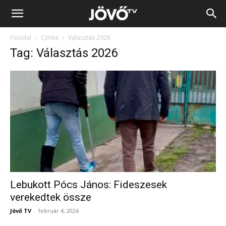
Jövő
Főoldal
Címke
Választás 2026
TV
Tag: Választás 2026
Lebukott Pócs János: Fideszesek
verekedtek össze
Jövő TV
-
február 4, 2026