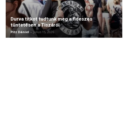
Durva titkot tudtunk meg a fideszes
tüntetésen a Tiszáról
Pitz Dániel
-
július 15, 2026