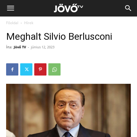
Jövő
Főoldal
Hírek
TV
Meghalt Silvio Berlusconi
Írta:
Jövő TV
-
június 12, 2023