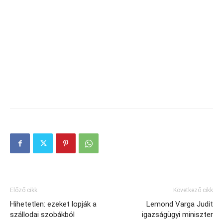
Előző cikk
Következő cikk
Hihetetlen: ezeket lopják a
Lemond Varga Judit
szállodai szobákból
igazságügyi miniszter