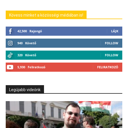
Kövess minket a közösségi médiában is!
42,500
Rajongó
LÁJK
940
Követő
FOLLOW
320
Követő
FOLLOW
5,930
Feliratkozó
FELIRATKOZÓ
Legújabb videónk