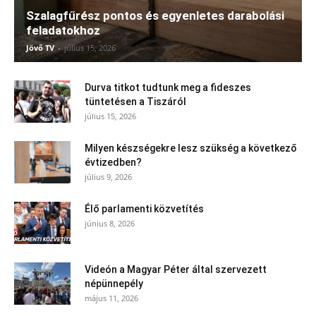
Szalagfűrész pontos és egyenletes darabolási
feladatokhoz
Jövő TV
-
július 15, 2026
Durva titkot tudtunk meg a fideszes
tüntetésen a Tiszáról
július 15, 2026
Milyen készségekre lesz szükség a következő
évtizedben?
július 9, 2026
Élő parlamenti közvetítés
június 8, 2026
Videón a Magyar Péter által szervezett
népünnepély
május 11, 2026