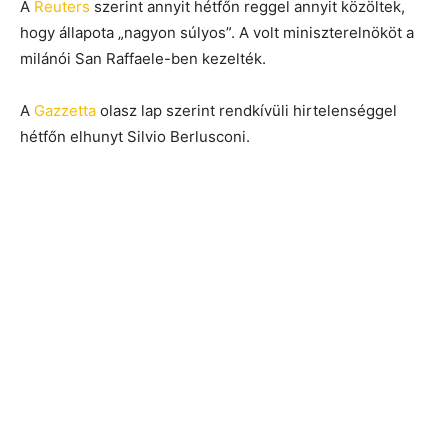
A
Reuters
szerint annyit hétfőn reggel annyit közöltek,
hogy állapota „nagyon súlyos”. A volt miniszterelnököt a
milánói San Raffaele-ben kezelték.
A
Gazzetta
olasz lap szerint rendkívüli hirtelenséggel
hétfőn elhunyt Silvio Berlusconi.