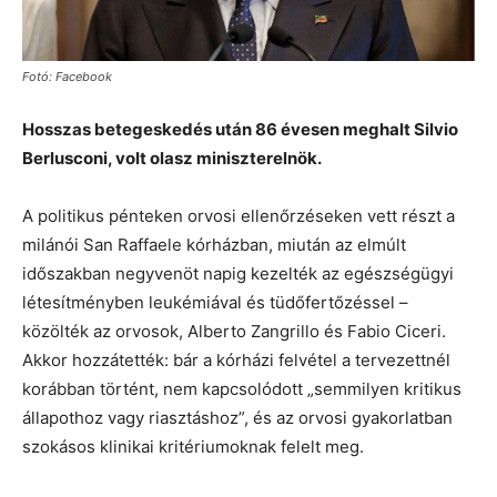
Fotó: Facebook
Hosszas betegeskedés után 86 évesen meghalt Silvio
Berlusconi, volt olasz miniszterelnök.
A politikus pénteken orvosi ellenőrzéseken vett részt a
milánói San Raffaele kórházban, miután az elmúlt
időszakban negyvenöt napig kezelték az egészségügyi
létesítményben leukémiával és tüdőfertőzéssel –
közölték az orvosok, Alberto Zangrillo és Fabio Ciceri.
Akkor hozzátették: bár a kórházi felvétel a tervezettnél
korábban történt, nem kapcsolódott „semmilyen kritikus
állapothoz vagy riasztáshoz”, és az orvosi gyakorlatban
szokásos klinikai kritériumoknak felelt meg.