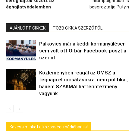
sereghajtók között az
állampolgárokat is
éghajlatvédelemben
besoroztatja Putyin
AJÁNLOTT CIKKEK
TÖBB CIKK A SZERZŐTŐL
Palkovics már a keddi kormányülésen
sem volt ott Orbán Facebook-posztja
szerint
Közleményben reagál az OMSZ a
tegnapi elbocsátásokra: nem politikai,
hanem SZAKMAI háttérintézmény
vagyunk
Kövess minket a közösségi médiában is!