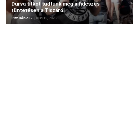
Durva titkot tudtunk meg a fideszes
tüntetésen a Tiszáról
Pitz Dániel
-
július 15, 2026