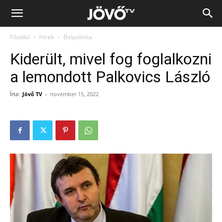
Jövő
Főoldal
Hírek
Belpolitika
TV
Kiderült, mivel fog foglalkozni
a lemondott Palkovics László
Írta:
Jövő TV
-
november 15, 2022