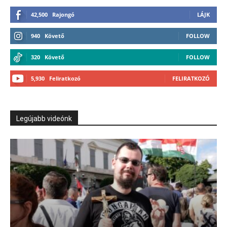
42,500
Rajongó
LÁJK
940
Követő
FOLLOW
320
Követő
FOLLOW
5,930
Feliratkozó
FELIRATKOZÓ
Legújabb videónk