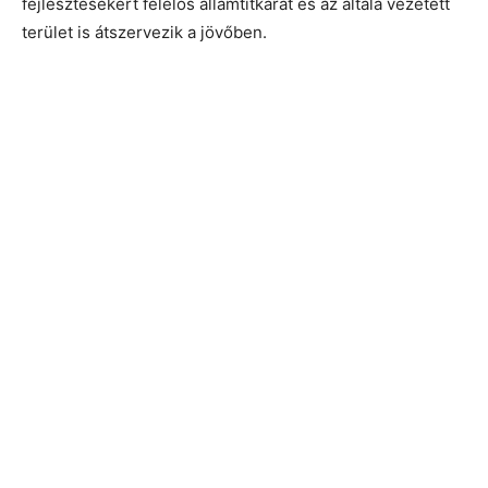
fejlesztésekért felelős államtitkárát és az általa vezetett
terület is átszervezik a jövőben.