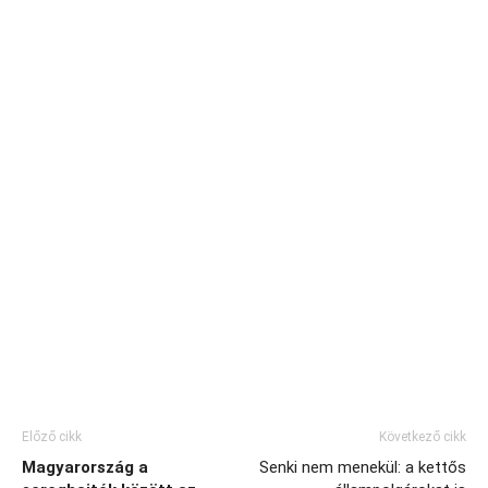
Előző cikk
Következő cikk
Magyarország a
Senki nem menekül: a kettős