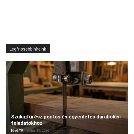
Legfrissebb híreink
Szalagfűrész pontos és egyenletes darabolási
feladatokhoz
Jövő TV
-
július 15, 2026