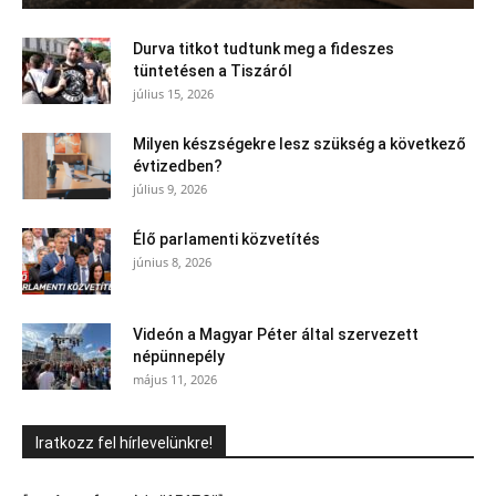
Durva titkot tudtunk meg a fideszes
tüntetésen a Tiszáról
július 15, 2026
Milyen készségekre lesz szükség a következő
évtizedben?
július 9, 2026
Élő parlamenti közvetítés
június 8, 2026
Videón a Magyar Péter által szervezett
népünnepély
május 11, 2026
Iratkozz fel hírlevelünkre!