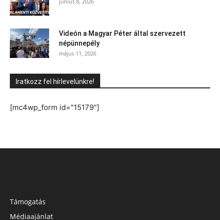
június 8, 2026
Videón a Magyar Péter által szervezett
népünnepély
május 11, 2026
Iratkozz fel hírlevelünkre!
[mc4wp_form id="15179"]
Támogatás
Médiaajánlat