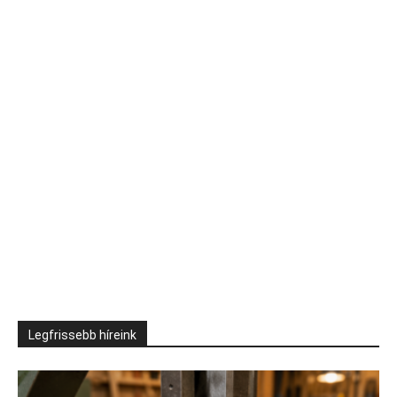
Legfrissebb híreink