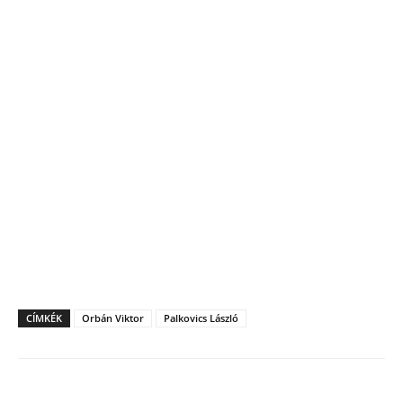
CÍMKÉK
Orbán Viktor
Palkovics László