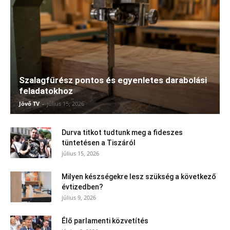
Szalagfűrész pontos és egyenletes darabolási
feladatokhoz
Jövő TV
-
július 15, 2026
Durva titkot tudtunk meg a fideszes
tüntetésen a Tiszáról
július 15, 2026
Milyen készségekre lesz szükség a következő
évtizedben?
július 9, 2026
Élő parlamenti közvetítés