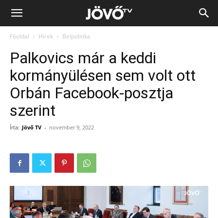
Jövő
Főoldal
Hírek
Belpolitika
TV
Palkovics már a keddi
kormányülésen sem volt ott
Orbán Facebook-posztja
szerint
Írta:
Jövő TV
-
november 9, 2022