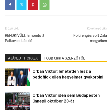
Előző cikk
Következő cikk
RENDKÍVÜLI: lemondott
Földrengés volt Zala
Palkovics László
megyében
AJÁNLOTT CIKKEK
TÖBB CIKK A SZERZŐTŐL
Orbán Viktor: lehetetlen lesz a
pedofilok ellen kegyelmet gyakorolni
Orbán Viktor idén sem Budapesten
ünnepli október 23-át