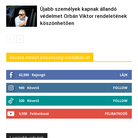
Újabb személyek kapnak állandó
védelmet Orbán Viktor rendeletének
köszönhetően
Kövess minket a közösségi médiában is!
42,500
Rajongó
LÁJK
940
Követő
FOLLOW
320
Követő
FOLLOW
5,930
Feliratkozó
FELIRATKOZÓ
Legújabb videónk