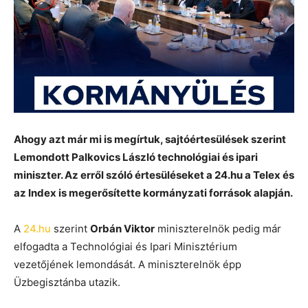
Ahogy azt már mi is megírtuk, sajtóértesülések szerint
Lemondott Palkovics László technológiai és ipari
miniszter. Az erről szóló értesüléseket a 24.hu a Telex és
az Index is megerősítette kormányzati források alapján.
A
24.hu
szerint
Orbán Viktor
miniszterelnök pedig már
elfogadta a Technológiai és Ipari Minisztérium
vezetőjének lemondását. A miniszterelnök épp
Üzbegisztánba utazik.