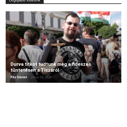
Durva titkot tudtunk meg a fideszes
tüntetésen a Tiszáról
Pitz Dániel
-
július 15, 2026