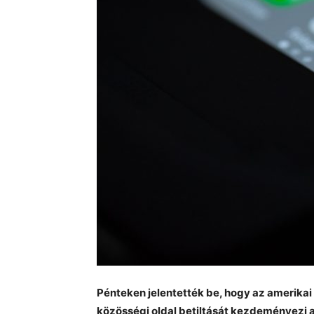
Pénteken jelentették be, hogy az amerikai
közösségi oldal betiltását kezdeményezi