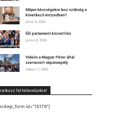
Milyen készségekre lesz szükség a
következő évtizedben?
július 9, 2026
Élő parlamenti közvetítés
június 8, 2026
Videón a Magyar Péter által
szervezett népünnepély
május 11, 2026
Iratkozz fel hírlevelünkre!
mc4wp_form id="15179"]