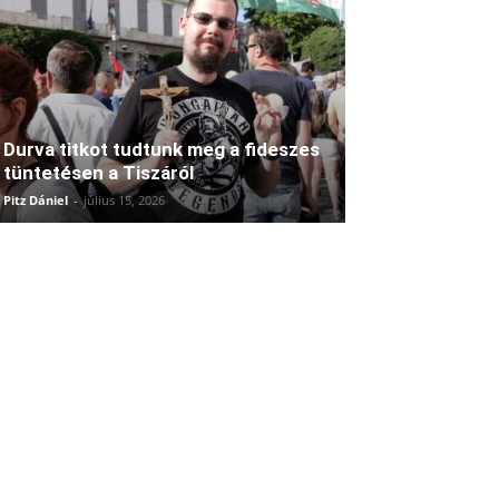
Durva titkot tudtunk meg a fideszes
tüntetésen a Tiszáról
Pitz Dániel
-
július 15, 2026