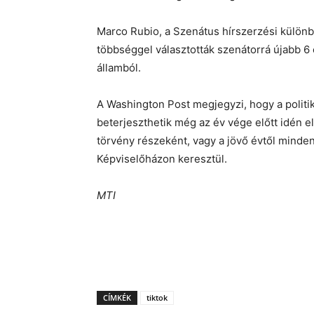
Marco Rubio, a Szenátus hírszerzési különb
többséggel választották szenátorrá újabb 6
államból.
A Washington Post megjegyzi, hogy a polit
beterjeszthetik még az év vége előtt idén e
törvény részeként, vagy a jövő évtől minde
Képviselőházon keresztül.
MTI
CÍMKÉK
tiktok