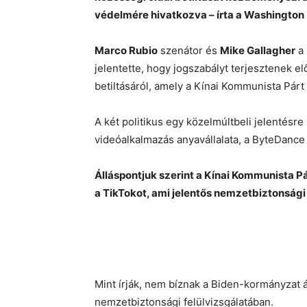
védelmére hivatkozva – írta a Washington 
Marco Rubio
szenátor és
Mike Gallagher
a 
jelentette, hogy jogszabályt terjesztenek 
betiltásáról, amely a Kínai Kommunista Párt b
A két politikus egy közelmúltbeli jelentésr
videóalkalmazás anyavállalata, a ByteDance 
Álláspontjuk szerint a Kínai Kommunista Pá
a TikTokot, ami jelentős nemzetbiztonsági
Mint írják, nem bíznak a Biden-kormányzat á
nemzetbiztonsági felülvizsgálatában.