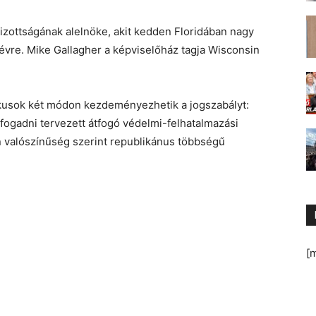
izottságának alelnöke, akit kedden Floridában nagy
 évre. Mike Gallagher a képviselőház tagja Wisconsin
ikusok két módon kezdeményezhetik a jogszabályt:
lfogadni tervezett átfogó védelmi-felhatalmazási
n valószínűség szerint republikánus többségű
[