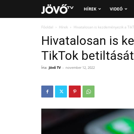
Jövő
HÍREK
VIDEÓ
TV
Főoldal
Hírek
Hivatalosan is kezdeményezik a TikT
Hivatalosan is k
TikTok betiltását
Írta:
Jövő TV
-
november 12, 2022