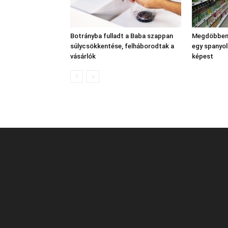
Botrányba fulladt a Baba szappan
Megdöbbent
súlycsökkentése, felháborodtak a
egy spanyol
vásárlók
képest