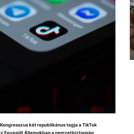
 Kongresszus két republikánus tagja a TikTok
 az Egyesült Államokban a nemzetbiztonság