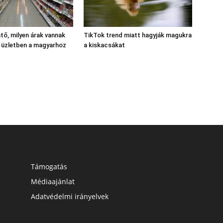
ő, milyen árak vannak
TikTok trend miatt hagyják magukra
 üzletben a magyarhoz
a kiskacsákat
Támogatás
Médiaajánlat
Adatvédelmi irányelvek