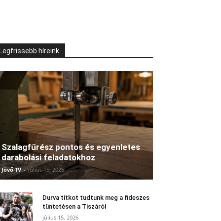
Legfrissebb híreink
Szalagfűrész pontos és egyenletes
darabolási feladatokhoz
Jövő TV
-
július 15, 2026
Durva titkot tudtunk meg a fideszes
tüntetésen a Tiszáról
július 15, 2026