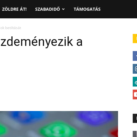
ZÖLDRE ÁT!
SZABADIDŐ
TÁMOGATÁS
ok betiltását
ezdeményezik a