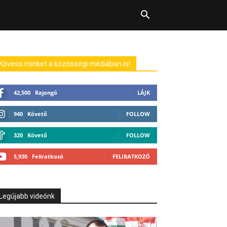
Kövess minket a közösségi médiában is!
42,500
Rajongó
LÁJK
940
Követő
FOLLOW
320
Követő
FOLLOW
5,930
Feliratkozó
FELIRATKOZÓ
Legújabb videónk