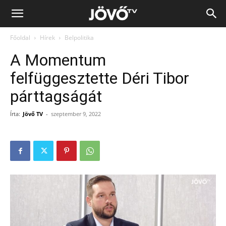
Jövő
Főoldal
Hírek
Belpolitika
TV
A Momentum
felfüggesztette Déri Tibor
párttagságát
Írta:
Jövő TV
-
szeptember 9, 2022