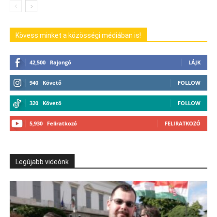
Kövess minket a közösségi médiában is!
42,500
Rajongó
LÁJK
940
Követő
FOLLOW
320
Követő
FOLLOW
5,930
Feliratkozó
FELIRATKOZÓ
Legújabb videónk