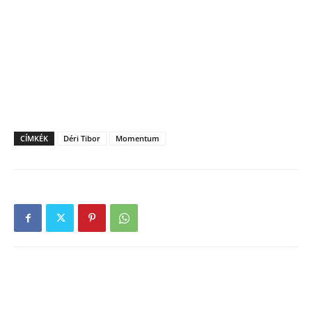
CÍMKÉK
Déri Tibor
Momentum