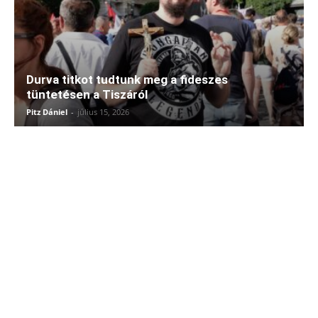
Durva titkot tudtunk meg a fideszes
tüntetésen a Tiszáról
Pitz Dániel
-
július 15, 2026