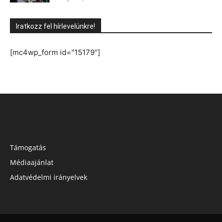
Iratkozz fel hírlevelünkre!
[mc4wp_form id="15179"]
Támogatás
Médiaajánlat
Adatvédelmi irányelvek