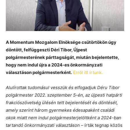
A Momentum Mozgalom Elnöksége csütörtökön úgy
döntött, felfüggeszti Déri Tibor, Újpest
polgármesterének párttagságát, miután bejelentette,
hogy nem indul újra a 2024-es önkormányzati
választáson polgármesterként.
Erről itt írtunk.
Alulírottak tudomásul vesszük és elfogadjuk Déru Tibor
polgármester 2022. szeptember 5-én, az újpesti hatpárti
frakciószövetség ülésén tett bejelentését és döntését,
amely szerint három gyermekes édesapaként családi
okok miatt nem indul polgármesterjelöltként a 2024-ban
tartandó önkormányzati választáson
– írták tegnap közös