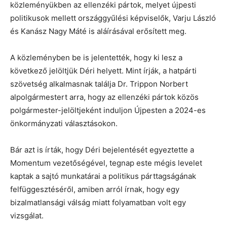
közleményükben az ellenzéki pártok, melyet újpesti
politikusok mellett országgyűlési képviselők, Varju László
és Kanász Nagy Máté is aláírásával erősített meg.
A közleményben be is jelentették, hogy ki lesz a
következő jelöltjük Déri helyett. Mint írják, a hatpárti
szövetség alkalmasnak találja Dr. Trippon Norbert
alpolgármestert arra, hogy az ellenzéki pártok közös
polgármester-jelöltjeként induljon Újpesten a 2024-es
önkormányzati választásokon.
Bár azt is írták, hogy Déri bejelentését egyeztette a
Momentum vezetőségével, tegnap este mégis levelet
kaptak a sajtó munkatárai a politikus párttagságának
felfüggesztéséről, amiben arról írnak, hogy egy
bizalmatlansági válság miatt folyamatban volt egy
vizsgálat.