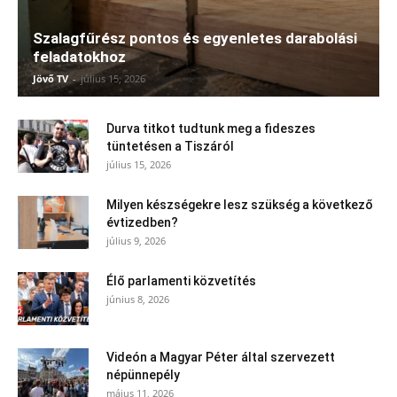
Szalagfűrész pontos és egyenletes darabolási
feladatokhoz
Jövő TV
-
július 15, 2026
Durva titkot tudtunk meg a fideszes
tüntetésen a Tiszáról
július 15, 2026
Milyen készségekre lesz szükség a következő
évtizedben?
július 9, 2026
Élő parlamenti közvetítés
június 8, 2026
Videón a Magyar Péter által szervezett
népünnepély
május 11, 2026