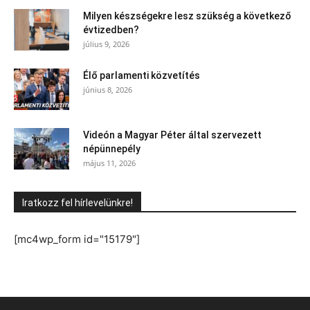
Milyen készségekre lesz szükség a következő
évtizedben?
július 9, 2026
Élő parlamenti közvetítés
június 8, 2026
Videón a Magyar Péter által szervezett
népünnepély
május 11, 2026
Iratkozz fel hírlevelünkre!
[mc4wp_form id="15179"]