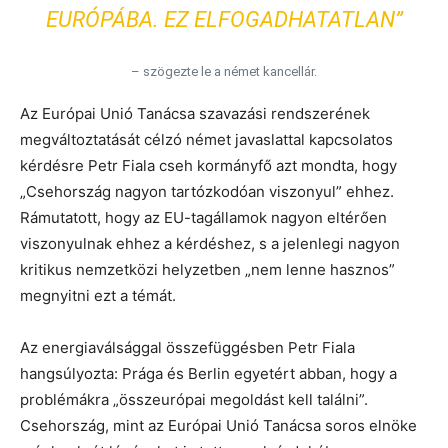
EURÓPÁBA. EZ ELFOGADHATATLAN”
– szögezte le a német kancellár.
Az Európai Unió Tanácsa szavazási rendszerének
megváltoztatását célzó német javaslattal kapcsolatos
kérdésre Petr Fiala cseh kormányfő azt mondta, hogy
„Csehország nagyon tartózkodóan viszonyul” ehhez.
Rámutatott, hogy az EU-tagállamok nagyon eltérően
viszonyulnak ehhez a kérdéshez, s a jelenlegi nagyon
kritikus nemzetközi helyzetben „nem lenne hasznos”
megnyitni ezt a témát.
Az energiaválsággal összefüggésben Petr Fiala
hangsúlyozta: Prága és Berlin egyetért abban, hogy a
problémákra „összeurópai megoldást kell találni”.
Csehország, mint az Európai Unió Tanácsa soros elnöke