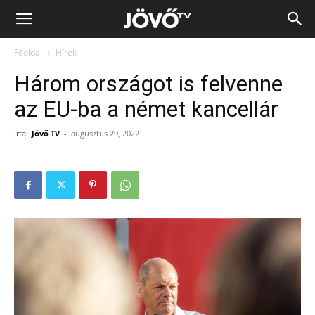
Jövő
Főoldal
Hírek
TV
Három országot is felvenne
az EU-ba a német kancellár
Írta:
Jövő TV
-
augusztus 29, 2022