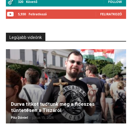
320
Követő
FOLLOW
5,930
Feliratkozó
FELIRATKOZÓ
Legújabb videónk
Durva titkot tudtunk meg a fideszes
tüntetésen a Tiszáról
Pitz Dániel
-
július 15, 2026