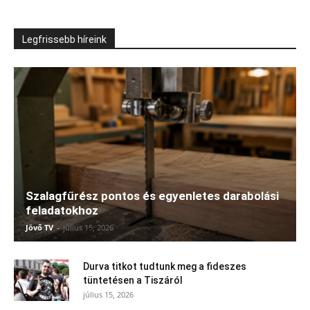
Legfrissebb híreink
Szalagfűrész pontos és egyenletes darabolási
feladatokhoz
Jövő TV
-
július 15, 2026
Durva titkot tudtunk meg a fideszes
tüntetésen a Tiszáról
július 15, 2026