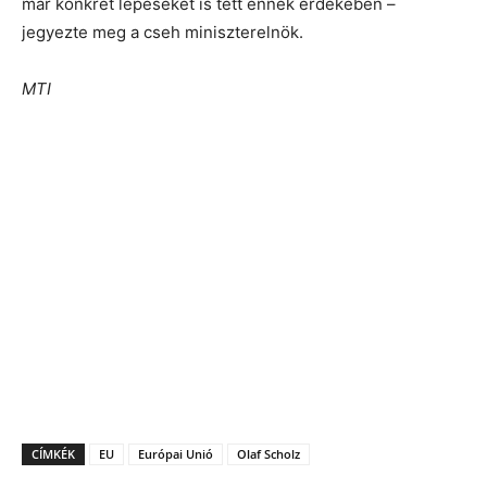
már konkrét lépéseket is tett ennek érdekében –
jegyezte meg a cseh miniszterelnök.
MTI
CÍMKÉK
EU
Európai Unió
Olaf Scholz