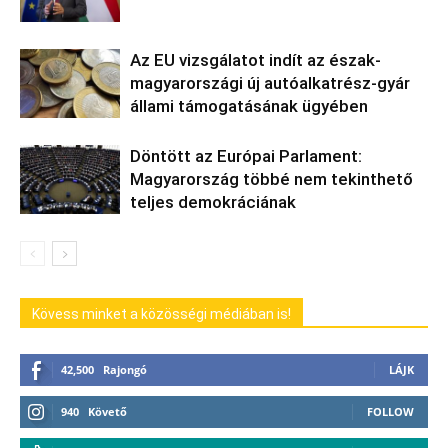
Az EU vizsgálatot indít az észak-
magyarországi új autóalkatrész-gyár
állami támogatásának ügyében
Döntött az Európai Parlament:
Magyarország többé nem tekinthető
teljes demokráciának
Kövess minket a közösségi médiában is!
42,500
Rajongó
LÁJK
940
Követő
FOLLOW