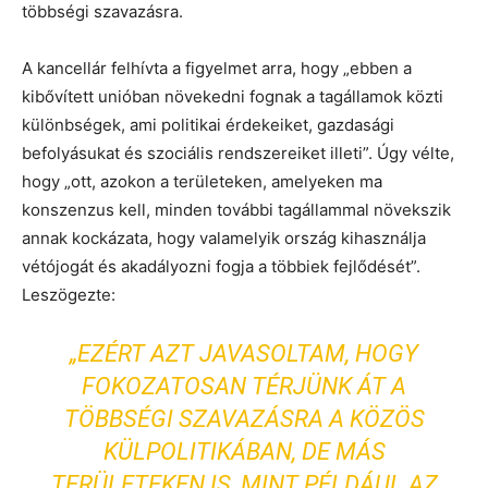
többségi szavazásra.
A kancellár felhívta a figyelmet arra, hogy „ebben a
kibővített unióban növekedni fognak a tagállamok közti
különbségek, ami politikai érdekeiket, gazdasági
befolyásukat és szociális rendszereiket illeti”. Úgy vélte,
hogy „ott, azokon a területeken, amelyeken ma
konszenzus kell, minden további tagállammal növekszik
annak kockázata, hogy valamelyik ország kihasználja
vétójogát és akadályozni fogja a többiek fejlődését”.
Leszögezte:
„EZÉRT AZT JAVASOLTAM, HOGY
FOKOZATOSAN TÉRJÜNK ÁT A
TÖBBSÉGI SZAVAZÁSRA A KÖZÖS
KÜLPOLITIKÁBAN, DE MÁS
TERÜLETEKEN IS, MINT PÉLDÁUL AZ