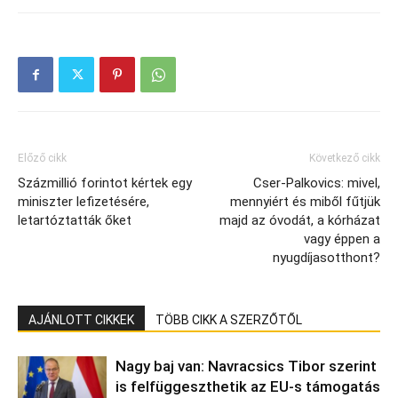
Előző cikk
Következő cikk
Százmillió forintot kértek egy
Cser-Palkovics: mivel,
miniszter lefizetésére,
mennyiért és miből fűtjük
letartóztatták őket
majd az óvodát, a kórházat
vagy éppen a
nyugdíjasotthont?
AJÁNLOTT CIKKEK
TÖBB CIKK A SZERZŐTŐL
Nagy baj van: Navracsics Tibor szerint
is felfüggeszthetik az EU-s támogatás