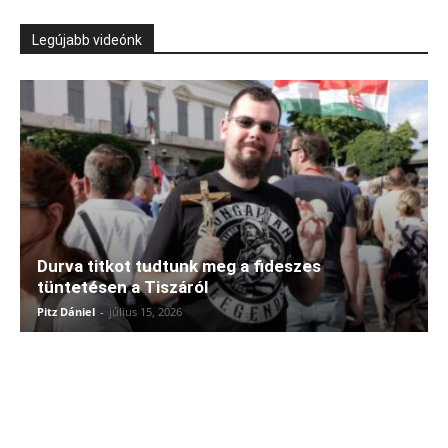
Legújabb videónk
Durva titkot tudtunk meg a fideszes
tüntetésen a Tiszáról
Pitz Dániel
-
július 15, 2026