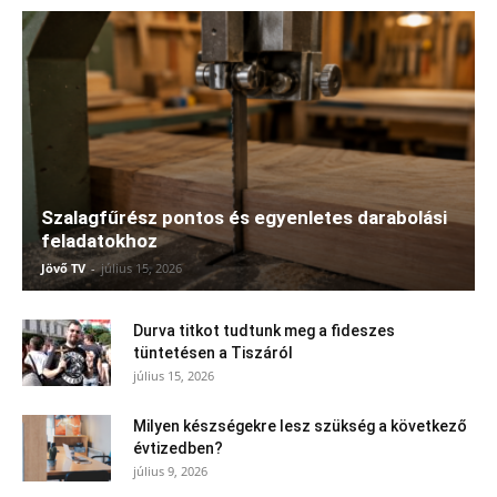
Szalagfűrész pontos és egyenletes darabolási
feladatokhoz
Jövő TV
-
július 15, 2026
Durva titkot tudtunk meg a fideszes
tüntetésen a Tiszáról
július 15, 2026
Milyen készségekre lesz szükség a következő
évtizedben?
július 9, 2026