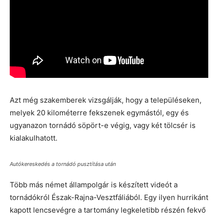
Azt még szakemberek vizsgálják, hogy a településeken,
melyek 20 kilométerre fekszenek egymástól, egy és
ugyanazon tornádó söpört-e végig, vagy két tölcsér is
kialakulhatott.
Autókereskedés a tornádó pusztítása után
Több más német állampolgár is készített videót a
tornádókról Észak-Rajna-Vesztfáliából. Egy ilyen hurrikánt
kapott lencsevégre a tartomány legkeletibb részén fekvő