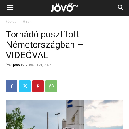
Jövő
Főoldal
Hírek
TV
Tornádó pusztított
Németországban –
VIDEÓVAL
Írta:
Jövő TV
-
május 21, 2022