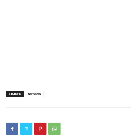
CÍMKÉK
tornádó