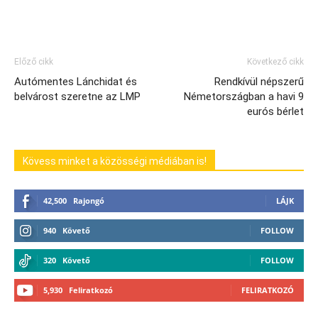
Előző cikk
Következő cikk
Autómentes Lánchidat és
Rendkívül népszerű
belvárost szeretne az LMP
Németországban a havi 9
eurós bérlet
Kövess minket a közösségi médiában is!
42,500
Rajongó
LÁJK
940
Követő
FOLLOW
320
Követő
FOLLOW
5,930
Feliratkozó
FELIRATKOZÓ