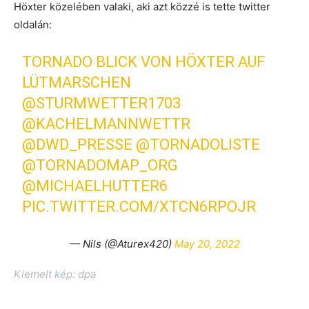
Höxter közelében valaki, aki azt közzé is tette twitter
oldalán:
TORNADO BLICK VON HÖXTER AUF
LÜTMARSCHEN
@STURMWETTER1703
@KACHELMANNWETTR
@DWD_PRESSE
@TORNADOLISTE
@TORNADOMAP_ORG
@MICHAELHUTTER6
PIC.TWITTER.COM/XTCN6RPOJR
— Nils (@Aturex420)
May 20, 2022
Kiemelt kép: dpa