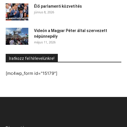
Élő parlamenti közvetítés
június 8, 2026
Videón a Magyar Péter által szervezett
népünnepély
május 11, 2026
Iratkozz fel hírlevelünkre!
[mc4wp_form id="15179"]