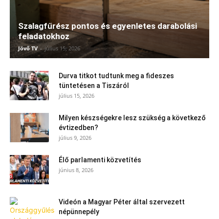
Szalagfűrész pontos és egyenletes darabolási
feladatokhoz
Jövő TV
-
július 15, 2026
Durva titkot tudtunk meg a fideszes
tüntetésen a Tiszáról
július 15, 2026
Milyen készségekre lesz szükség a következő
évtizedben?
július 9, 2026
Élő parlamenti közvetítés
június 8, 2026
Videón a Magyar Péter által szervezett
népünnepély