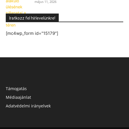
május 11, 2026
Iratkozz fel hírlevelünkre!
[mc4wp_form id="15179"]
Támogatás
Médiaajánlat
Adatvédelmi irányelvek