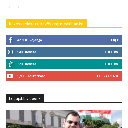
Kövess minket a közösségi médiában is!
42,500
Rajongó
LÁJK
940
Követő
FOLLOW
320
Követő
FOLLOW
5,930
Feliratkozó
FELIRATKOZÓ
Legújabb videónk