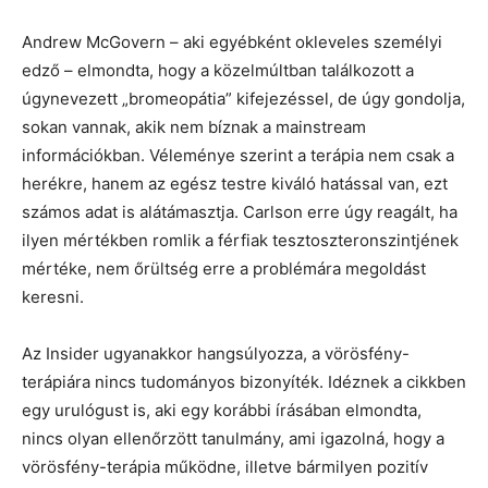
Andrew McGovern – aki egyébként okleveles személyi
edző – elmondta, hogy a közelmúltban találkozott a
úgynevezett „bromeopátia” kifejezéssel, de úgy gondolja,
sokan vannak, akik nem bíznak a mainstream
információkban. Véleménye szerint a terápia nem csak a
herékre, hanem az egész testre kiváló hatással van, ezt
számos adat is alátámasztja. Carlson erre úgy reagált, ha
ilyen mértékben romlik a férfiak tesztoszteronszintjének
mértéke, nem őrültség erre a problémára megoldást
keresni.
Az Insider ugyanakkor hangsúlyozza, a vörösfény-
terápiára nincs tudományos bizonyíték. Idéznek a cikkben
egy urulógust is, aki egy korábbi írásában elmondta,
nincs olyan ellenőrzött tanulmány, ami igazolná, hogy a
vörösfény-terápia működne, illetve bármilyen pozitív