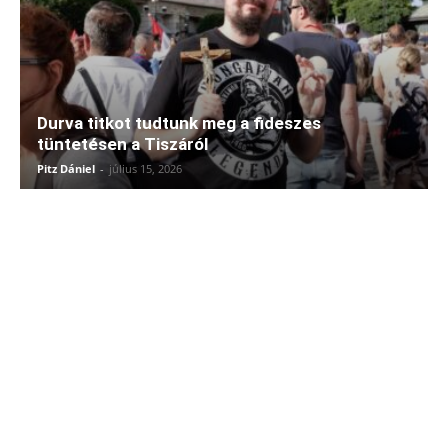
Durva titkot tudtunk meg a fideszes
tüntetésen a Tiszáról
Pitz Dániel
-
július 15, 2026