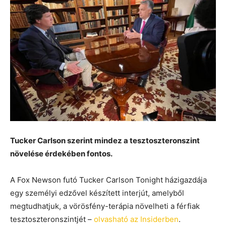
Tucker Carlson szerint mindez a tesztoszteronszint
növelése érdekében fontos.
A Fox Newson futó Tucker Carlson Tonight házigazdája
egy személyi edzővel készített interjút, amelyből
megtudhatjuk, a vörösfény-terápia növelheti a férfiak
tesztoszteronszintjét –
olvasható az Insiderben
.