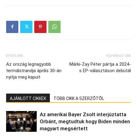
Előző cikk
Következő cikk
Az ország legnagyobb
Márki-Zay Péter pártja a 2024-
termálstrandja április 30-án
s EP-választáson debütál
nyitja meg kapuit
AJÁNLOTT CIKKEK
TÖBB CIKK A SZERZŐTŐL
Az amerikai Bayer Zsolt interjúztatta
Orbánt, megtudtuk hogy Biden minden
magyart megsértett