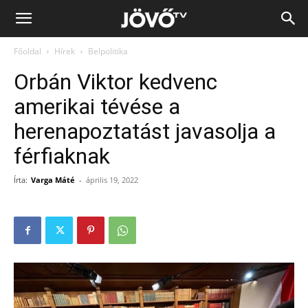
Jövő
Főoldal
Hírek
Belpolitika
TV
Orbán Viktor kedvenc
amerikai tévése a
herenapoztatást javasolja a
férfiaknak
Írta:
Varga Máté
-
április 19, 2022