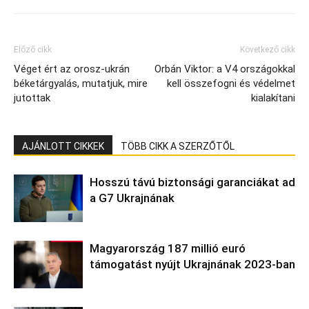
Előző cikk
Következő cikk
Véget ért az orosz-ukrán
Orbán Viktor: a V4 országokkal
béketárgyalás, mutatjuk, mire
kell összefogni és védelmet
jutottak
kialakítani
AJÁNLOTT CIKKEK
TÖBB CIKK A SZERZŐTŐL
Hosszú távú biztonsági garanciákat ad
a G7 Ukrajnának
Magyarország 187 millió euró
támogatást nyújt Ukrajnának 2023-ban