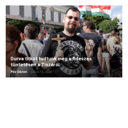
Durva titkot tudtunk meg a fideszes
tüntetésen a Tiszáról
Pitz Dániel
-
július 15, 2026