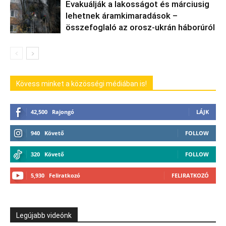
Evakuálják a lakosságot és márciusig
lehetnek áramkimaradások –
összefoglaló az orosz-ukrán háborúról
Kövess minket a közösségi médiában is!
42,500
Rajongó
LÁJK
940
Követő
FOLLOW
320
Követő
FOLLOW
5,930
Feliratkozó
FELIRATKOZÓ
Legújabb videónk