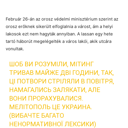
Február 26-án az orosz védelmi minisztérium szerint az
orosz erőknek sikerült elfoglalnia a várost, ám a helyi
lakosok ezt nem hagyták annyiban. A lassan egy hete
tartó háborút megelégelték a város lakói, akik utcára
vonultak.
ШОБ ВИ РОЗУМІЛИ, МІТИНГ
ТРИВАВ МАЙЖЕ ДВІ ГОДИНИ, ТАК,
ЦІ ПОТВОРИ СТРІЛЯЛИ В ПОВІТРЯ,
НАМАГАЛИСЬ ЗАЛЯКАТИ, АЛЕ
ВОНИ ПРОРАХУВАЛИСЯ.
МЕЛІТОПОЛЬ ЦЕ УКРАИНА.
(ВИБАЧТЕ БАГАТО
НЕНОРМАТИВНОЇ ЛЕКСИКИ)