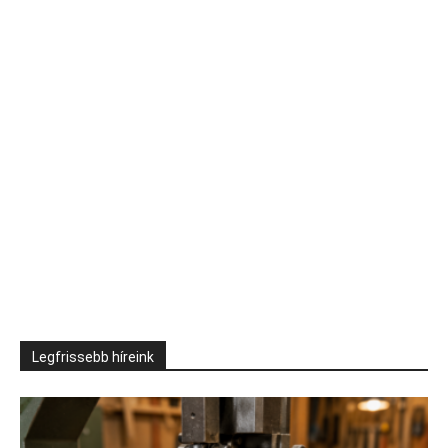
Legfrissebb híreink