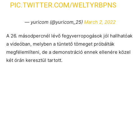
PIC.TWITTER.COM/WELTYRBPNS
— yuricom (@yuricom_25)
March 2, 2022
A 26. másodpercnél lévő fegyverropogások jól hallhatóak
a videóban, melyben a tüntető tömeget próbálták
megfélemlíteni, de a demonstráció ennek ellenére közel
két órán keresztül tartott.