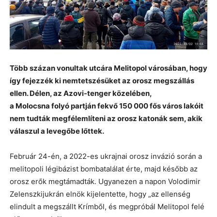
Több százan vonultak utcára Melitopol városában, hogy
így fejezzék ki nemtetszésüket az orosz megszállás
ellen. Délen, az Azovi-tenger közelében,
a Molocsna folyó partján fekvő 150 000 fős város lakóit
nem tudták megfélemlíteni az orosz katonák sem, akik
válaszul a levegőbe lőttek.
Február 24-én, a 2022-es ukrajnai orosz invázió során a
melitopoli légibázist bombatalálat érte, majd később az
orosz erők megtámadták. Ugyanezen a napon Volodimir
Zelenszkijukrán elnök kijelentette, hogy „az ellenség
elindult a megszállt Krímből, és megpróbál Melitopol felé