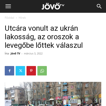
Jövő
Főoldal
Hírek
TV
Utcára vonult az ukrán
lakosság, az oroszok a
levegőbe lőttek válaszul
Írta:
Jövő TV
-
március 3, 2022