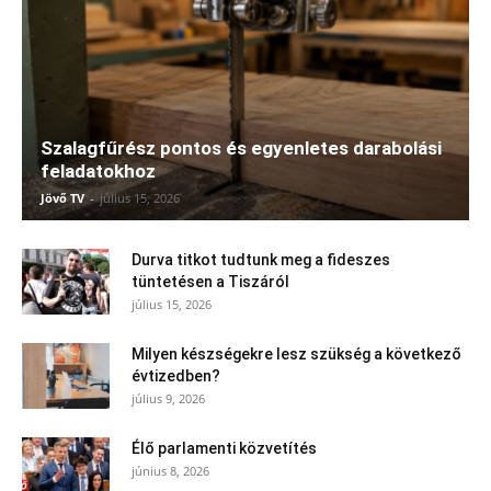
Szalagfűrész pontos és egyenletes darabolási
feladatokhoz
Jövő TV
-
július 15, 2026
Durva titkot tudtunk meg a fideszes
tüntetésen a Tiszáról
július 15, 2026
Milyen készségekre lesz szükség a következő
évtizedben?
július 9, 2026
Élő parlamenti közvetítés
június 8, 2026