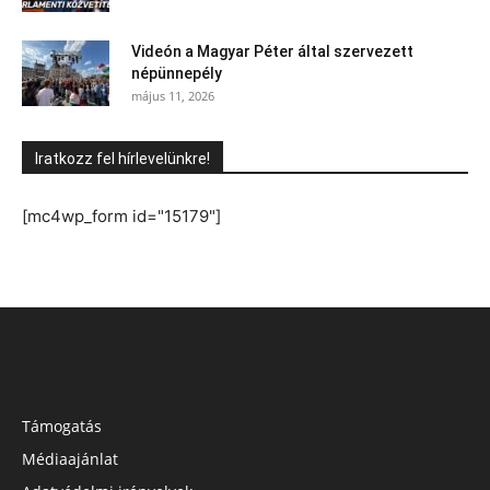
Videón a Magyar Péter által szervezett
népünnepély
május 11, 2026
Iratkozz fel hírlevelünkre!
[mc4wp_form id="15179"]
Támogatás
Médiaajánlat