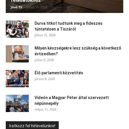
feladatokhoz
Jövő TV
-
július 15, 2026
Durva titkot tudtunk meg a fideszes
tüntetésen a Tiszáról
július 15, 2026
Milyen készségekre lesz szükség a következő
évtizedben?
július 9, 2026
Élő parlamenti közvetítés
június 8, 2026
Videón a Magyar Péter által szervezett
népünnepély
május 11, 2026
Iratkozz fel hírlevelünkre!