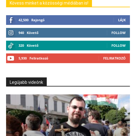
Kövess minket a közösségi médiában is!
42,500
Rajongó
LÁJK
940
Követő
FOLLOW
320
Követő
FOLLOW
5,930
Feliratkozó
FELIRATKOZÓ
Legújabb videónk