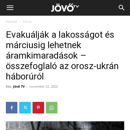
Jövő
Főoldal
Hírek
TV
Evakuálják a lakosságot és
márciusig lehetnek
áramkimaradások –
összefoglaló az orosz-ukrán
háborúról
Írta:
Jövő TV
-
november 22, 2022