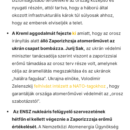
biztonságosabb területekre az ország középső és
nyugati részén, attól tartva, hogy a háború által
okozott infrastrukturális károk túl súlyosak ahhoz,
hogy az emberek elviseljék a telet.
A Kreml aggodalmát fejezte
ki
amiatt, hogy az orosz
irányítás alatt
álló Zaporizhzsja atomerőművet az
ukrán csapat bombázza. Jurij Sak,
az ukrán védelmi
miniszter tanácsadója szerint viszont a zaporizzsiai
erőmű támadása az orosz terv része volt, amelynek
célja az áramellátás megszakítása és az ukránok
„halálra fagyása”. Ukrajna elnöke, Volodimir
Zelenszkij
felhívást intézett a NATO-tagokhoz
, hogy
garantálják országa atomerőművei védelmét az „orosz
szabotázstól”.
Az ENSZ nukleáris felügyelő szervezetének
hétfőn el kellett végeznie a Zaporizzzsja erőmű
értékelését.
A Nemzetközi Atomenergia Ügynökség