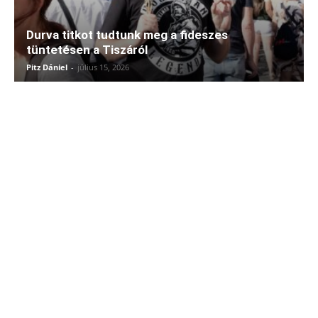
Durva titkot tudtunk meg a fideszes
tüntetésen a Tiszáról
Pitz Dániel
-
július 15, 2026