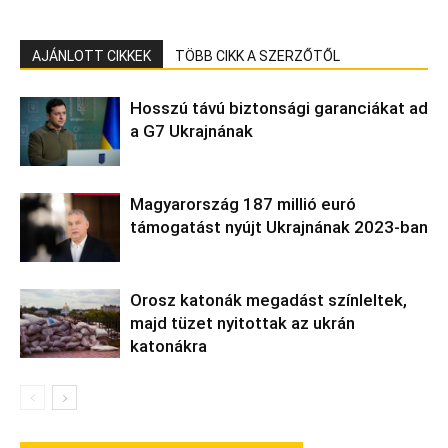
AJÁNLOTT CIKKEK
TÖBB CIKK A SZERZŐTŐL
Hosszú távú biztonsági garanciákat ad
a G7 Ukrajnának
Magyarország 187 millió euró
támogatást nyújt Ukrajnának 2023-ban
Orosz katonák megadást színleltek,
majd tüzet nyitottak az ukrán
katonákra