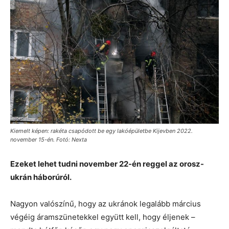
Kiemelt képen: rakéta csapódott be egy lakóépületbe Kijevben 2022.
november 15-én. Fotó: Nexta
Ezeket lehet tudni november 22-én reggel az orosz-
ukrán háborúról.
Nagyon valószínű, hogy az ukránok legalább március
végéig áramszünetekkel együtt kell, hogy éljenek –