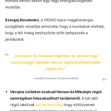
mondta hétfőn későn egy nagy energiaszolgáltató
vezetője.
Szergej Kovalenko
, a YASNO kijevi magánenergia-
szolgáltató vezetője elmondta, hogy a munkások sietnek,
hogy a téli hideg beköszönte előtt befejezzék a
javításokat.
„Szeretném, ha mindenki megértené: az ukránok nagy
valószínűséggel legalább március végéig áramszünetekkel
fognak élni”
– mondta Kovalenko Facebook-oldalán.
Ukrajna civileket evakuál Herson és Mikolajiv régió
nemrégiben felszabadított területeiről.
A két déli
régió lakóinak
azt tanácsolták
, hogy költözzenek