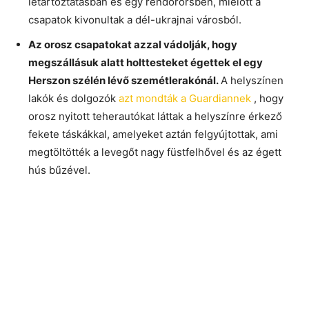
letartóztatásban és egy rendőrőrsben, mielőtt a
csapatok kivonultak a dél-ukrajnai városból.
Az orosz csapatokat azzal vádolják, hogy
megszállásuk alatt holttesteket égettek el egy
Herszon szélén lévő szemétlerakónál.
A helyszínen
lakók és dolgozók
azt mondták a Guardiannek
, hogy
orosz nyitott teherautókat láttak a helyszínre érkező
fekete táskákkal, amelyeket aztán felgyújtottak, ami
megtöltötték a levegőt nagy füstfelhővel és az égett
hús bűzével.