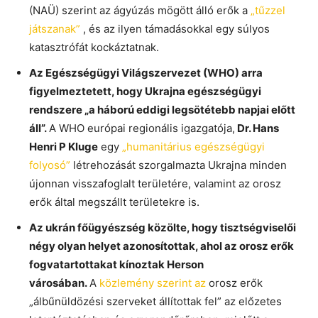
(NAÜ) szerint az ágyúzás mögött álló erők a
„tűzzel
játszanak”
, és az ilyen támadásokkal egy súlyos
katasztrófát kockáztatnak.
Az Egészségügyi Világszervezet (WHO) arra
figyelmeztetett, hogy Ukrajna egészségügyi
rendszere „a háború eddigi legsötétebb napjai előtt
áll”.
A WHO európai regionális igazgatója,
Dr. Hans
Henri P Kluge
egy
„humanitárius egészségügyi
folyosó”
létrehozását szorgalmazta Ukrajna minden
újonnan visszafoglalt területére, valamint az orosz
erők által megszállt területekre is.
Az ukrán főügyészség közölte, hogy tisztségviselői
négy olyan helyet azonosítottak, ahol az orosz erők
fogvatartottakat kínoztak Herson
városában.
A
közlemény szerint az
orosz erők
„álbűnüldözési szerveket állítottak fel” az előzetes