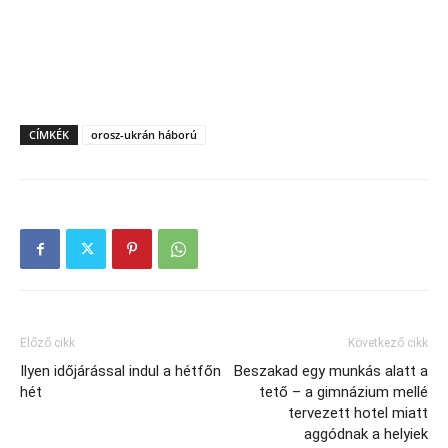
CÍMKÉK
orosz-ukrán háború
Előző cikk
Következő cikk
Ilyen időjárással indul a hétfőn
Beszakad egy munkás alatt a
hét
tető – a gimnázium mellé
tervezett hotel miatt
aggódnak a helyiek