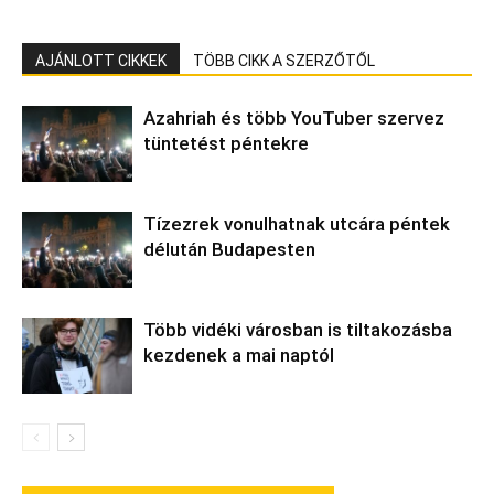
AJÁNLOTT CIKKEK
TÖBB CIKK A SZERZŐTŐL
Azahriah és több YouTuber szervez
tüntetést péntekre
Tízezrek vonulhatnak utcára péntek
délután Budapesten
Több vidéki városban is tiltakozásba
kezdenek a mai naptól