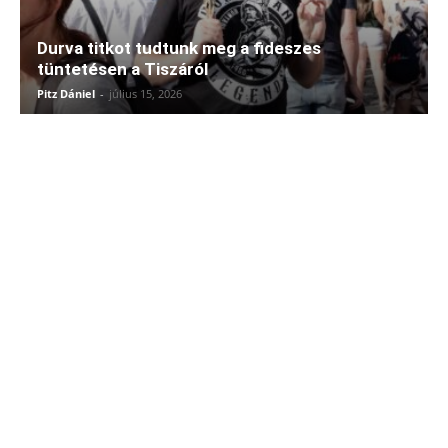
Durva titkot tudtunk meg a fideszes
tüntetésen a Tiszáról
Pitz Dániel
-
július 15, 2026