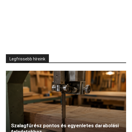
Legfrissebb híreink
Szalagfűrész pontos és egyenletes darabolási
feladatokhoz