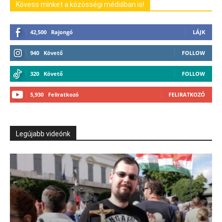
Kövess minket a közösségi médiában is!
42,500
Rajongó
LÁJK
940
Követő
FOLLOW
320
Követő
FOLLOW
5,930
Feliratkozó
FELIRATKOZÓ
Legújabb videónk