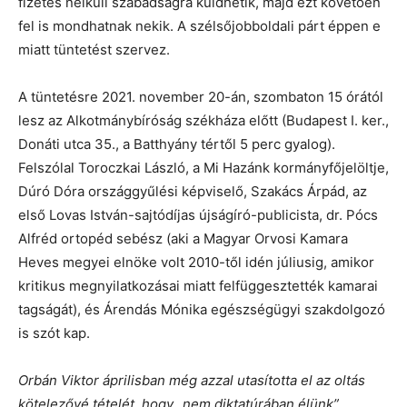
fizetés nélküli szabadságra küldhetik, majd ezt követően
fel is mondhatnak nekik. A szélsőjobboldali párt éppen e
miatt tüntetést szervez.
A tüntetésre 2021. november 20-án, szombaton 15 órától
lesz az Alkotmánybíróság székháza előtt (Budapest I. ker.,
Donáti utca 35., a Batthyány tértől 5 perc gyalog).
Felszólal Toroczkai László, a Mi Hazánk kormányfőjelöltje,
Dúró Dóra országgyűlési képviselő, Szakács Árpád, az
első Lovas István-sajtódíjas újságíró-publicista, dr. Pócs
Alfréd ortopéd sebész (aki a Magyar Orvosi Kamara
Heves megyei elnöke volt 2010-től idén júliusig, amikor
kritikus megnyilatkozásai miatt felfüggesztették kamarai
tagságát), és Árendás Mónika egészségügyi szakdolgozó
is szót kap.
Orbán Viktor áprilisban még azzal utasította el az oltás
kötelezővé tételét, hogy „nem diktatúrában élünk”,