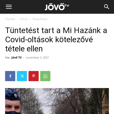
Jövő
Főoldal
Hírek
Belpolitika
TV
Tüntetést tart a Mi Hazánk a
Covid-oltások kötelezővé
tétele ellen
Írta:
Jövő TV
-
november 3, 2021