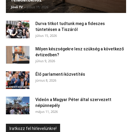
Jövő TV
-
július 15, 2026
Durva titkot tudtunk meg a fideszes
tüntetésen a Tiszáról
július 15, 2026
Milyen készségekre lesz szükség a következő
évtizedben?
július 9, 2026
Élő parlamenti közvetítés
június 8, 2026
Videón a Magyar Péter által szervezett
népünnepély
május 11, 2026
Iratkozz fel hírlevelünkre!