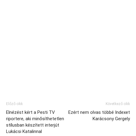
Előző cikk
Következő cikk
Elnézést kért a Pesti TV
Ezért nem olvas többé Indexet
riportere, aki minősíthetetlen
Karácsony Gergely
stílusban készített interjút
Lukácsi Katalinnal