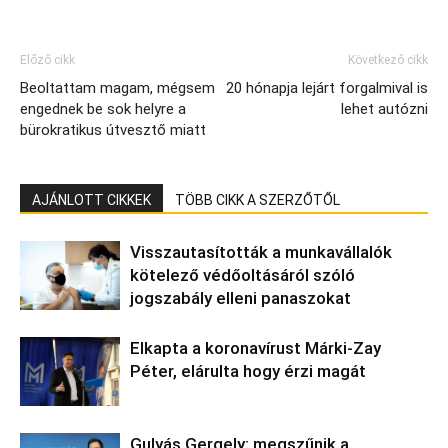
Előző cikk
Következő cikk
Beoltattam magam, mégsem
20 hónapja lejárt forgalmival is
engednek be sok helyre a
lehet autózni
bürokratikus útvesztő miatt
AJÁNLOTT CIKKEK
TÖBB CIKK A SZERZŐTŐL
Visszautasították a munkavállalók
kötelező védőoltásáról szóló
jogszabály elleni panaszokat
Elkapta a koronavírust Márki-Zay
Péter, elárulta hogy érzi magát
Gulyás Gergely: megszűnik a