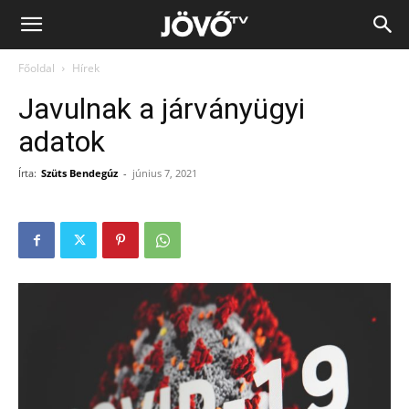
Jövő
Főoldal
Hírek
TV
Javulnak a járványügyi
adatok
Írta:
Szüts Bendegúz
-
június 7, 2021