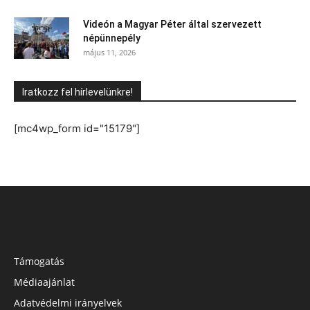
Videón a Magyar Péter által szervezett
népünnepély
május 11, 2026
Iratkozz fel hírlevelünkre!
[mc4wp_form id="15179"]
Támogatás
Médiaajánlat
Adatvédelmi irányelvek