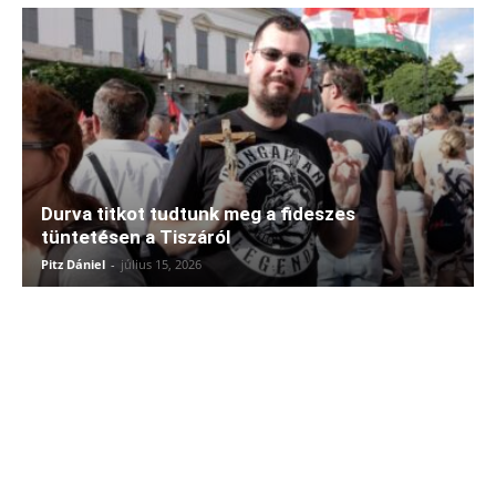
Durva titkot tudtunk meg a fideszes
tüntetésen a Tiszáról
Pitz Dániel
-
július 15, 2026