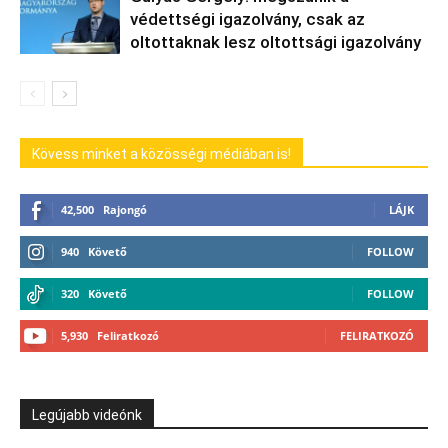
védettségi igazolvány, csak az
oltottaknak lesz oltottsági igazolvány
Kövess minket a közösségi médiában is!
42,500
Rajongó
LÁJK
940
Követő
FOLLOW
320
Követő
FOLLOW
5,930
Feliratkozó
FELIRATKOZÓ
Legújabb videónk