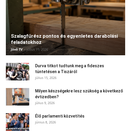
Szalagfűrész pontos és egyenletes darabolási
feladatokhoz
Jövő TV
-
július 15, 2026
Durva titkot tudtunk meg a fideszes
tüntetésen a Tiszáról
július 15, 2026
Milyen készségekre lesz szükség a következő
évtizedben?
július 9, 2026
Élő parlamenti közvetítés
június 8, 2026