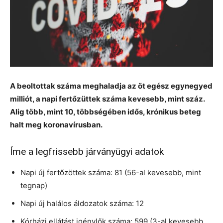
A beoltottak száma meghaladja az öt egész egynegyed
milliót, a napi fertőzüttek száma kevesebb, mint száz.
Alig több, mint 10, többségében idős, krónikus beteg
halt meg koronavírusban.
Íme a legfrissebb járványügyi adatok
Napi új fertőzöttek száma: 81 (56-al kevesebb, mint
tegnap)
Napi új halálos áldozatok száma: 12
Kórházi ellátást igénylők száma: 599 (3-al kevesebb,