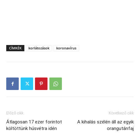
CÍMKÉK
korlátozások
koronavírus
Előző cikk
Következő cikk
Átlagosan 17 ezer forintot
A kihalás szélén áll az egyik
költöttünk húsvétra idén
orangutánfaj