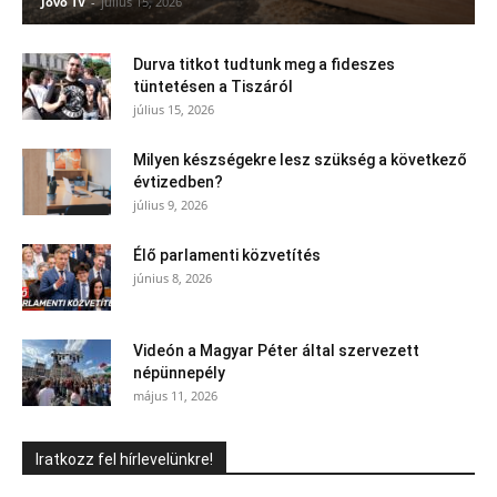
Jövő TV
-
július 15, 2026
Durva titkot tudtunk meg a fideszes
tüntetésen a Tiszáról
július 15, 2026
Milyen készségekre lesz szükség a következő
évtizedben?
július 9, 2026
Élő parlamenti közvetítés
június 8, 2026
Videón a Magyar Péter által szervezett
népünnepély
május 11, 2026
Iratkozz fel hírlevelünkre!