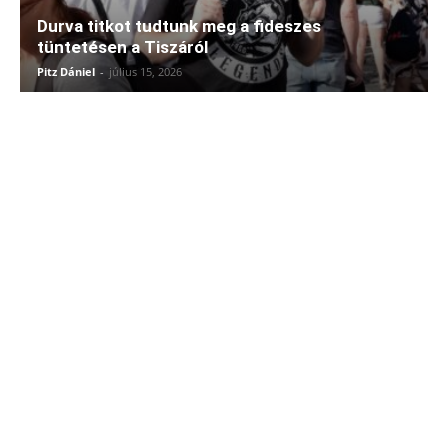
Durva titkot tudtunk meg a fideszes
tüntetésen a Tiszáról
Pitz Dániel
-
július 15, 2026