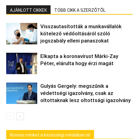
AJÁNLOTT CIKKEK
TÖBB CIKK A SZERZŐTŐL
Visszautasították a munkavállalók
kötelező védőoltásáról szóló
jogszabály elleni panaszokat
Elkapta a koronavírust Márki-Zay
Péter, elárulta hogy érzi magát
Gulyás Gergely: megszűnik a
védettségi igazolvány, csak az
oltottaknak lesz oltottsági igazolvány
Kövess minket a közösségi médiában is!