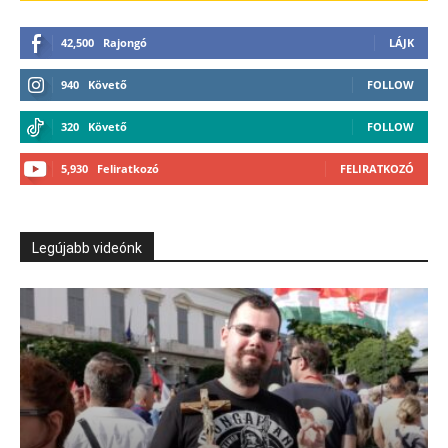
42,500
Rajongó
LÁJK
940
Követő
FOLLOW
320
Követő
FOLLOW
5,930
Feliratkozó
FELIRATKOZÓ
Legújabb videónk