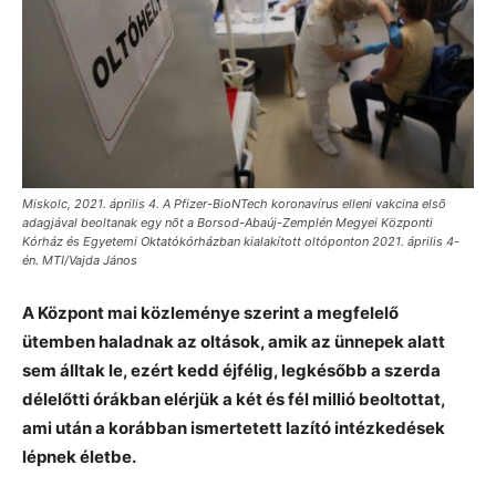
Miskolc, 2021. április 4. A Pfizer-BioNTech koronavírus elleni vakcina elsõ
adagjával beoltanak egy nõt a Borsod-Abaúj-Zemplén Megyei Központi
Kórház és Egyetemi Oktatókórházban kialakított oltóponton 2021. április 4-
én. MTI/Vajda János
A Központ mai közleménye szerint a megfelelő
ütemben haladnak az oltások, amik az ünnepek alatt
sem álltak le, ezért kedd éjfélig, legkésőbb a szerda
délelőtti órákban elérjük a két és fél millió beoltottat,
ami után a korábban ismertetett lazító intézkedések
lépnek életbe.