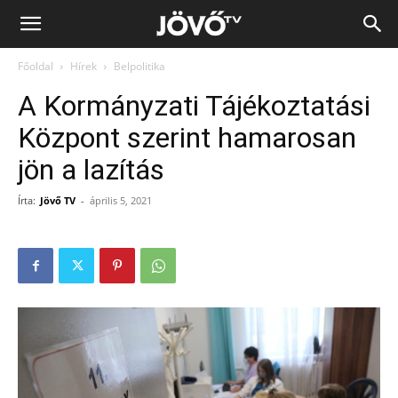
Jövő
Főoldal
Hírek
Belpolitika
TV
A Kormányzati Tájékoztatási
Központ szerint hamarosan
jön a lazítás
Írta:
Jövő TV
-
április 5, 2021