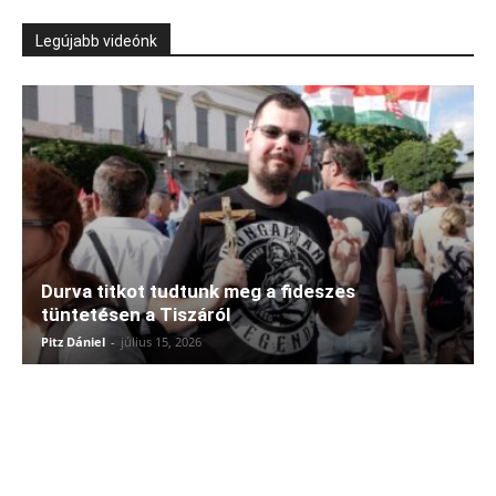
Legújabb videónk
Durva titkot tudtunk meg a fideszes
tüntetésen a Tiszáról
Pitz Dániel
-
július 15, 2026