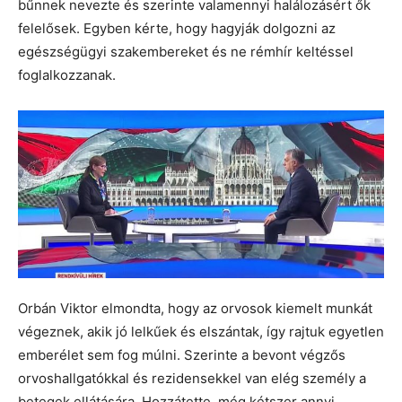
bűnnek nevezte és szerinte valamennyi halálozásért ők
felelősek. Egyben kérte, hogy hagyják dolgozni az
egészségügyi szakembereket és ne rémhír keltéssel
foglalkozzanak.
Orbán Viktor elmondta, hogy az orvosok kiemelt munkát
végeznek, akik jó lelkűek és elszántak, így rajtuk egyetlen
emberélet sem fog múlni. Szerinte a bevont végzős
orvoshallgatókkal és rezidensekkel van elég személy a
betegek ellátására. Hozzátette, még kétszer annyi