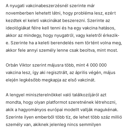
A nyugati vakcinabeszerzésnél szerinte már
novemberben lehetett látni, hogy probléma lesz, ezért
kezdtek el keleti vakcinákat beszerezni. Szerinte az
ideológiákat félre kell tenni és ha egy vakcina hatásos,
akkor az mindegy, hogy nyugatról, vagy keletről érkezik-
e. Szerinte ha a keleti berendelés nem történt volna meg,
akkor fele annyi személy lenne csak beoltva, mint most.
Orbán Viktor szerint májusra több, mint 4 000 000
vakcina lesz, így aki regisztrált, az április végén, május
elején legkésőbb megkapja az első vakcinát.
A lengyel miniszterelnökkel való találkozójáról azt
mondta, hogy olyan platformot szeretnének létrehozni,
akik a hagyományos európai modellt vallják magukénak.
Szerinte ilyen emberből több tíz, de lehet több száz millió
személy van, akiknek jelenleg nincs semmilyen