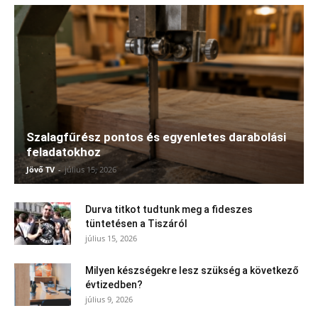
Szalagfűrész pontos és egyenletes darabolási
feladatokhoz
Jövő TV
-
július 15, 2026
Durva titkot tudtunk meg a fideszes
tüntetésen a Tiszáról
július 15, 2026
Milyen készségekre lesz szükség a következő
évtizedben?
július 9, 2026