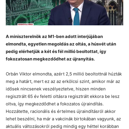
A miniszterelnök az M1-ben adott interjújában
elmondta, egyetlen megoldás az oltás, a húsvét után
pedig elérhetjük a két és fél millió beoltottat, így
fokozatosan megkezdődhet az újranyitás.
Orbán Viktor elmondta, azért 2,5 millió beoltottnál húzták
meg a határt, mert ez az az erkölcsi szint, amikor már az
idősek nincsenek veszélyeztetve, hiszen minden
regisztrált 65 év feletti oltásra regisztrált ekkora be lesz
oltva, így megkezdődhet a fokozatos újraindítás.
Hozzátette, racionális és értelmes újraindításról akkor
lehet beszélni, ha már a vakcinák birtokában vagyunk, az
aktuális változásokról pedig mindig egy héttel korábban