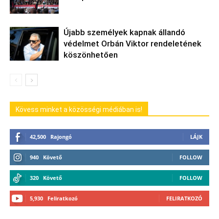
Újabb személyek kapnak állandó
védelmet Orbán Viktor rendeletének
köszönhetően
Kövess minket a közösségi médiában is!
42,500
Rajongó
LÁJK
940
Követő
FOLLOW
320
Követő
FOLLOW
5,930
Feliratkozó
FELIRATKOZÓ