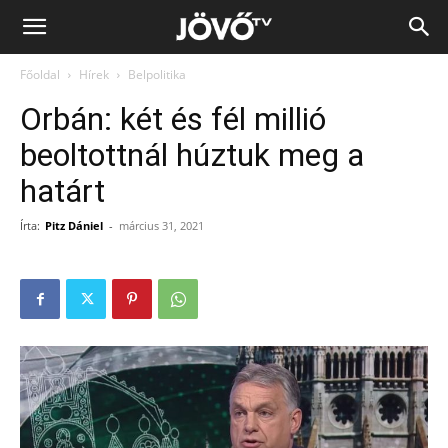
Jövő
Főoldal
Hírek
Belpolitika
TV
Orbán: két és fél millió
beoltottnál húztuk meg a
határt
Írta:
Pitz Dániel
-
március 31, 2021