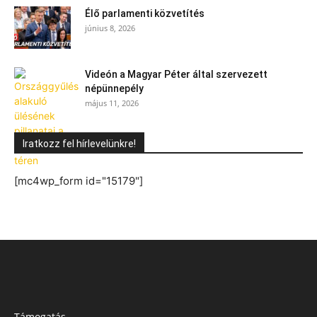
Élő parlamenti közvetítés
június 8, 2026
Videón a Magyar Péter által szervezett
népünnepély
május 11, 2026
Iratkozz fel hírlevelünkre!
[mc4wp_form id="15179"]
Támogatás