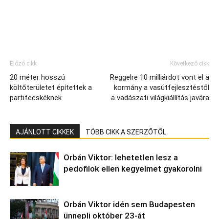
Előző cikk
Következő cikk
20 méter hosszú
Reggelre 10 milliárdot vont el a
költőterületet építettek a
kormány a vasútfejlesztéstől
partifecskéknek
a vadászati világkiállítás javára
AJÁNLOTT CIKKEK
TÖBB CIKK A SZERZŐTŐL
Orbán Viktor: lehetetlen lesz a
pedofilok ellen kegyelmet gyakorolni
Orbán Viktor idén sem Budapesten
ünnepli október 23-át