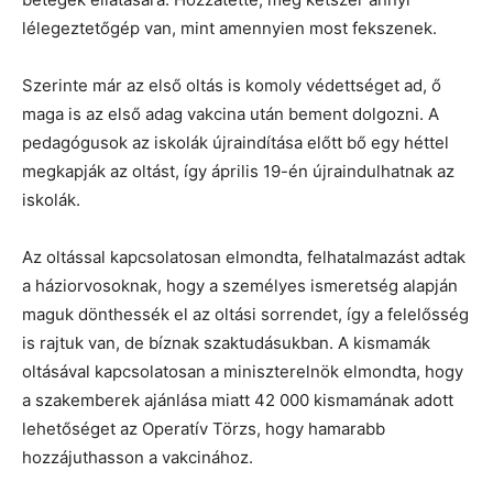
lélegeztetőgép van, mint amennyien most fekszenek.
Szerinte már az első oltás is komoly védettséget ad, ő
maga is az első adag vakcina után bement dolgozni. A
pedagógusok az iskolák újraindítása előtt bő egy héttel
megkapják az oltást, így április 19-én újraindulhatnak az
iskolák.
Az oltással kapcsolatosan elmondta, felhatalmazást adtak
a háziorvosoknak, hogy a személyes ismeretség alapján
maguk dönthessék el az oltási sorrendet, így a felelősség
is rajtuk van, de bíznak szaktudásukban. A kismamák
oltásával kapcsolatosan a miniszterelnök elmondta, hogy
a szakemberek ajánlása miatt 42 000 kismamának adott
lehetőséget az Operatív Törzs, hogy hamarabb
hozzájuthasson a vakcinához.