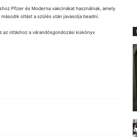
táshoz Pfizer és Moderna vakcinákat használnak, amely
a második oltást a szülés után javasolja beadni.
z az oltáshoz a várandósgondozási kiskönyv