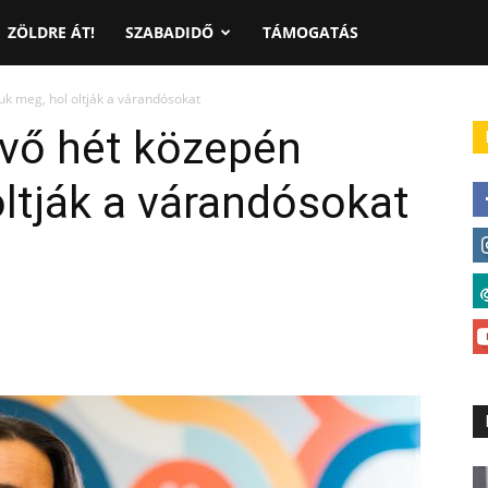
ZÖLDRE ÁT!
SZABADIDŐ
TÁMOGATÁS
uk meg, hol oltják a várandósokat
övő hét közepén
oltják a várandósokat