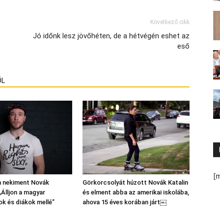
Következő cikk
Jó időnk lesz jövőhéten, de a hétvégén eshet az
eső
ŐL
[
n nekiment Novák
Görkorcsolyát húzott Novák Katalin
„Álljon a magyar
és elment abba az amerikai iskolába,
k és diákok mellé”
ahova 15 éves korában járt￼