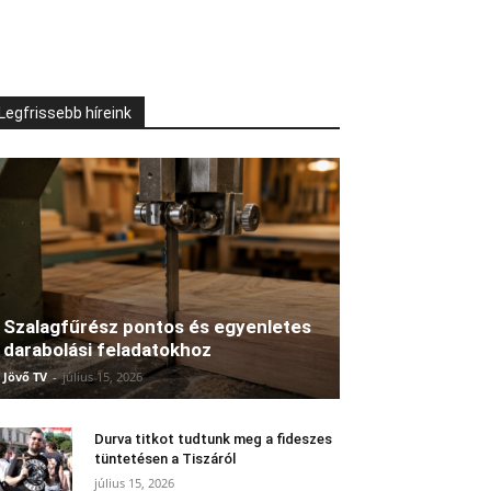
Legfrissebb híreink
Szalagfűrész pontos és egyenletes
darabolási feladatokhoz
Jövő TV
-
július 15, 2026
Durva titkot tudtunk meg a fideszes
tüntetésen a Tiszáról
július 15, 2026