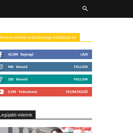
Kövess minket a közösségi médiában is!
42,500
Rajongó
LÁJK
940
Követő
FOLLOW
320
Követő
FOLLOW
5,930
Feliratkozó
FELIRATKOZÓ
Legújabb videónk