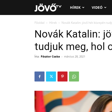
Jövő
HÍREK
VIDEÓ
TV
Főoldal
Hírek
Novák Katalin: jövő hét közepén tudj
Novák Katalin: j
tudjuk meg, hol 
Írta:
Pásztor Csaba
-
március 28, 2021