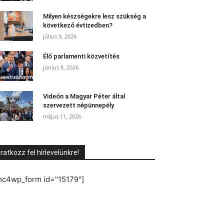
Milyen készségekre lesz szükség a
következő évtizedben?
július 9, 2026
Élő parlamenti közvetítés
június 8, 2026
Videón a Magyar Péter által
szervezett népünnepély
május 11, 2026
Iratkozz fel hírlevelünkre!
mc4wp_form id="15179"]