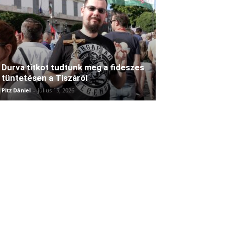
Durva titkot tudtunk meg a fideszes
tüntetésen a Tiszáról
Pitz Dániel
-
július 15, 2026