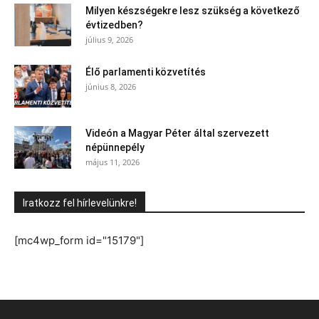
Milyen készségekre lesz szükség a következő
évtizedben?
július 9, 2026
Élő parlamenti közvetítés
június 8, 2026
Videón a Magyar Péter által szervezett
népünnepély
május 11, 2026
Iratkozz fel hírlevelünkre!
[mc4wp_form id="15179"]