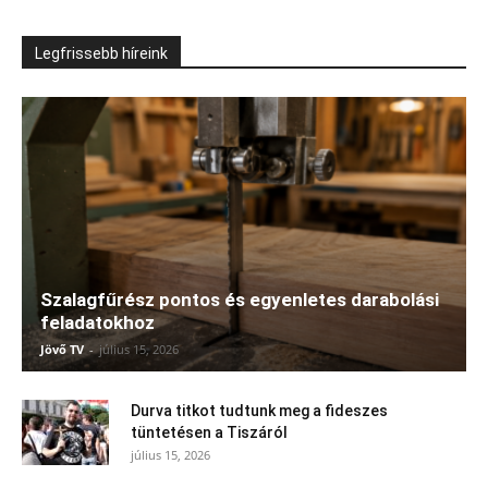
Legfrissebb híreink
Szalagfűrész pontos és egyenletes darabolási
feladatokhoz
Jövő TV
-
július 15, 2026
Durva titkot tudtunk meg a fideszes
tüntetésen a Tiszáról
július 15, 2026