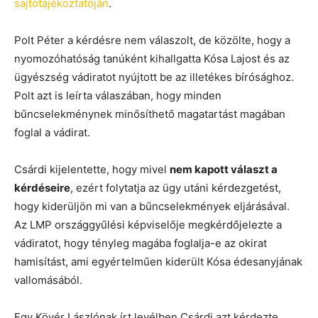
sajtótájékoztatóján
.
Polt Péter a kérdésre nem válaszolt, de közölte, hogy a
nyomozóhatóság tanúként kihallgatta Kósa Lajost és az
ügyészség vádiratot nyújtott be az illetékes bírósághoz.
Polt azt is leírta válaszában, hogy minden
bűncselekménynek minősíthető magatartást magában
foglal a vádirat.
Csárdi kijelentette, hogy mivel
nem kapott választ a
kérdéseire
, ezért folytatja az ügy utáni kérdezgetést,
hogy kiderüljön mi van a bűncselekmények eljárásával.
Az LMP országgyűlési képviselője megkérdőjelezte a
vádiratot, hogy tényleg magába foglalja-e az okirat
hamisítást, ami egyértelműen kiderült Kósa édesanyjának
vallomásából.
Egy Kövér Lászlónak írt levélben Csárdi azt kérdezte,