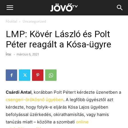
Jövő
Főoldal
Uncategorized
TV
LMP: Kövér László és Polt
Péter reagált a Kósa-ügyre
Írta:
-
március 6, 2021
Csárdi Antal
, korábban Polt Pétert kérdezte üzenetben a
csengeri-örökösnő ügyében
. A legfőbb ügyésztől azt
kérdezte, hogy folyik-e eljárás Kósa Lajos ügyében
befolyással üzérkedés, okirathamisítás, vagy hamis
tanúzás miatt – közölte a szombati
online