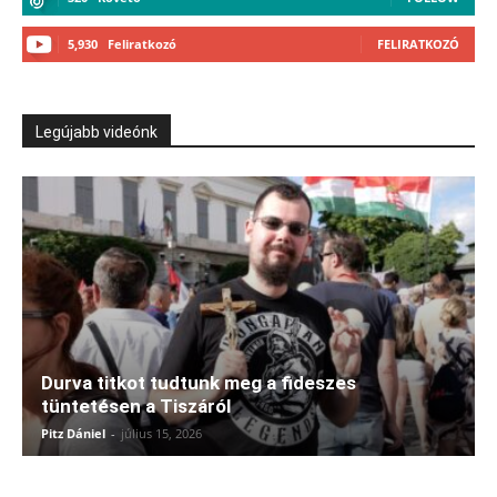
5,930
Feliratkozó
FELIRATKOZÓ
Legújabb videónk
Durva titkot tudtunk meg a fideszes
tüntetésen a Tiszáról
Pitz Dániel
-
július 15, 2026