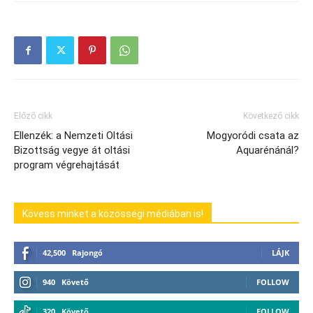
Előző cikk
Következő cikk
Ellenzék: a Nemzeti Oltási
Mogyoródi csata az
Bizottság vegye át oltási
Aquarénánál?
program végrehajtását
Kövess minket a közösségi médiában is!
42,500
Rajongó
LÁJK
940
Követő
FOLLOW
320
Követő
FOLLOW