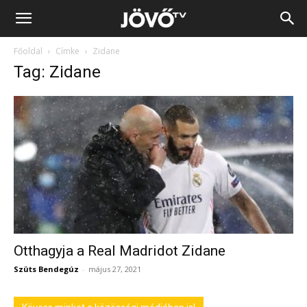
Jövő
Főoldal
Címke
Zidane
TV
Tag: Zidane
Otthagyja a Real Madridot Zidane
Szüts Bendegúz
-
május 27, 2021