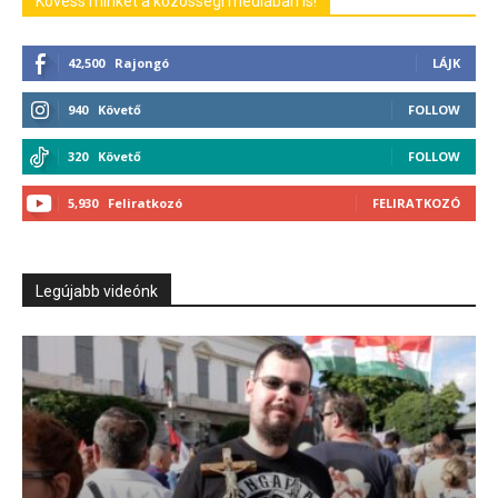
Kövess minket a közösségi médiában is!
42,500
Rajongó
LÁJK
940
Követő
FOLLOW
320
Követő
FOLLOW
5,930
Feliratkozó
FELIRATKOZÓ
Legújabb videónk