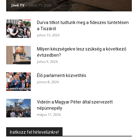
Jövő TV
-
július 15, 2026
Durva titkot tudtunk meg a fideszes tüntetésen
a Tiszáról
július 15, 2026
Milyen készségekre lesz szükség a következő
évtizedben?
július 9, 2026
Élő parlamenti közvetítés
június 8, 2026
Videón a Magyar Péter által szervezett
népünnepély
május 11, 2026
Iratkozz fel hírlevelünkre!