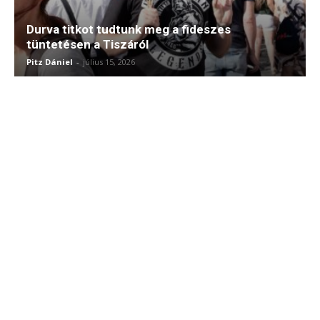
Durva titkot tudtunk meg a fideszes
tüntetésen a Tiszáról
Pitz Dániel
-
július 15, 2026