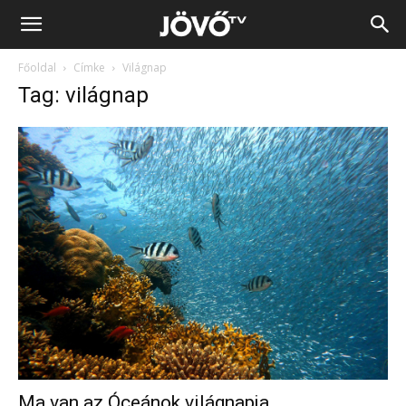
Jövő
Főoldal
Címke
Világnap
TV
Tag: világnap
Ma van az Óceánok világnapja