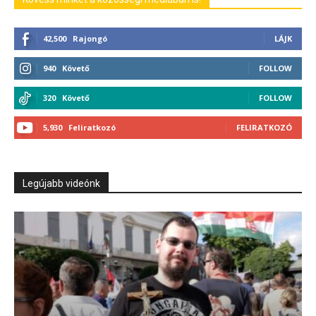
42,500
Rajongó
LÁJK
940
Követő
FOLLOW
320
Követő
FOLLOW
5,930
Feliratkozó
FELIRATKOZÓ
Legújabb videónk