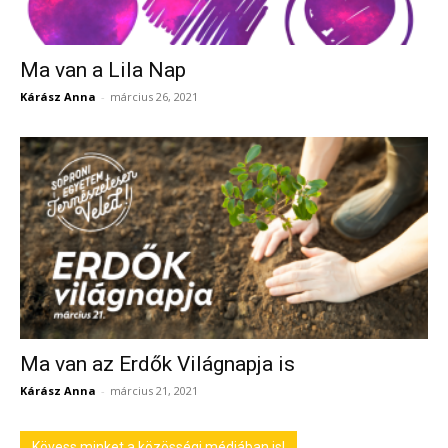
Ma van a Lila Nap
Kárász Anna
-
március 26, 2021
Ma van az Erdők Világnapja is
Kárász Anna
-
március 21, 2021
Kövess minket a közösségi médiában is!