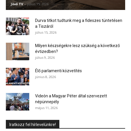
Jövő TV
-
július 15, 2026
Durva titkot tudtunk meg a fideszes tüntetésen
a Tiszáról
július 15, 2026
Milyen készségekre lesz szükség a következő
évtizedben?
július 9, 2026
Élő parlamenti közvetítés
június 8, 2026
Videón a Magyar Péter által szervezett
népünnepély
május 11, 2026
Iratkozz fel hírlevelünkre!