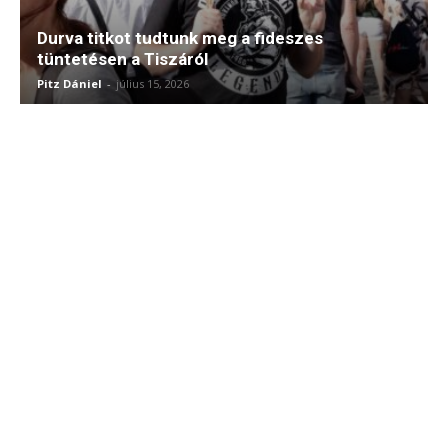
Durva titkot tudtunk meg a fideszes
tüntetésen a Tiszáról
Pitz Dániel
-
július 15, 2026