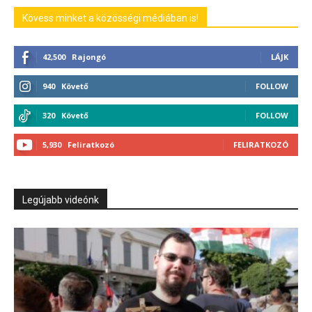
5,930
Feliratkozó
FELIRATKOZÓ
Legújabb videónk
Durva titkot tudtunk meg a fideszes
tüntetésen a Tiszáról
Pitz Dániel
-
július 15, 2026