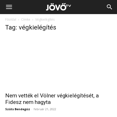
Jövő
Főoldal
Címke
Végkielégítés
TV
Tag: végkielégítés
Nem vették el Völner végkielégítését, a
Fidesz nem hagyta
Szüts Bendegúz
-
február 21, 2022
Kövess minket a közösségi médiában is!
42,500
Rajongó
LÁJK
940
Követő
FOLLOW
320
Követő
FOLLOW