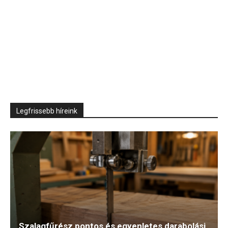
Legfrissebb híreink
Szalagfűrész pontos és egyenletes darabolási
feladatokhoz
Jövő TV
-
július 15, 2026
Durva titkot tudtunk meg a fideszes tüntetésen
a Tiszáról
július 15, 2026
Milyen készségekre lesz szükség a következő