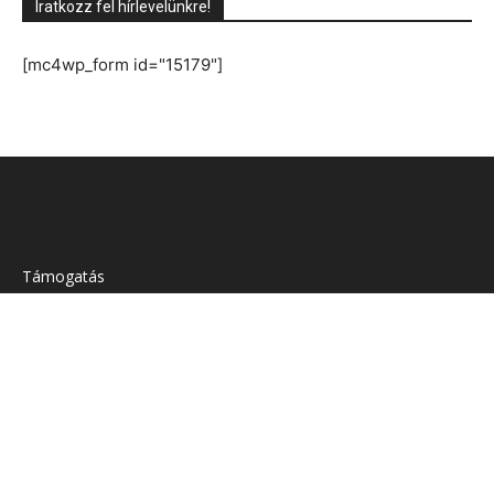
Támogatás
Médiaajánlat
Adatvédelmi irányelvek
Támogatás
Médiaajánlat
Adatvédelmi irányelvek
©