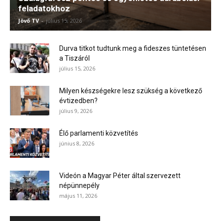
évtizedben?
július 9, 2026
Élő parlamenti közvetítés
június 8, 2026
Videón a Magyar Péter által szervezett
népünnepély
május 11, 2026
Iratkozz fel hírlevelünkre!
[mc4wp_form id="15179"]